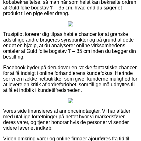
købsbekræftelse, så man når som helst kan bekræfte ordren
af Guld folie bogstav 'I' – 35 cm, hvad end du søger et
produkt til en pige eller dreng.
Trustpilot forærer dig tilpas habile chancer for at granske
adskillige andre brugeres synspunkter og på grund af dette
er det en hjælp, at du analyserer online virksomhedens
omtaler af Guld folie bogstav 'I' – 35 cm inden du lægger din
bestilling.
Facebook byder på derudover en række fantastiske chancer
for at få indsigt i online forhandlerens kundefokus. Herinde
ser vi en række netbutikker som giver kunderne mulighed for
at levere en kritik af ordreforløbet, som tillige må udnyttes til
at få et indblik i kundetilfredsheden.
Vores side finansieres af annonceindtægter. Vi har aftaler
med utallige forretninger på nettet hvor vi markedsfører
deres varer, og tjener honorar hvis de personer vi sender
videre laver et indkøb.
Viden omkring varer og online firmaer ajourføres fra tid til