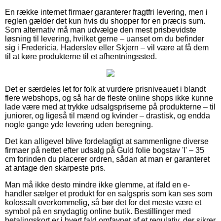
En række internet firmaer garanterer fragtfri levering, men i
reglen gælder det kun hvis du shopper for en præcis sum.
Som alternativ må man udvælge den mest prisbevidste
løsning til levering, hvilket gerne – uanset om du befinder
sig i Fredericia, Haderslev eller Skjern – vil være at få dem
til at køre produkterne til et afhentningssted.
Det er særdeles let for folk at vurdere prisniveauet i blandt
flere webshops, og så har de fleste online shops ikke kunne
lade være med at trykke udsalgspriserne på produkterne – til
juniorer, og ligeså til mænd og kvinder – drastisk, og endda
nogle gange yde levering uden beregning.
Det kan alligevel blive fordelagtigt at sammenligne diverse
firmaer på nettet efter udsalg på Guld folie bogstav 'I' – 35
cm forinden du placerer ordren, sådan at man er garanteret
at antage den skarpeste pris.
Man må ikke desto mindre ikke glemme, at ifald en e-
handler sælger et produkt for en salgspris som kan ses som
kolossalt overkommelig, så bør det for det meste være et
symbol på en snydagtig online butik. Bestillinger med
betalingskort er i hvert fald omfavnet af et regulativ, der sikrer