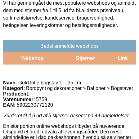
Vi har gennemgået de mest populære webshops og anmeldt
dem med stjerner fra 1 til 5 ud fra bl.a. deres prisniveau,
sortimentstørrelse, kundeservice, brugervenlighed,
betingelser, leveringsformer og betalingsmuligheder.
Bedst anmeldte webshops
Webshop
Stjerner
Link
Navn:
Guld folie bogstav 'I' – 35 cm
Kategori:
Bordpynt og dekorationer > Balloner > Bogstaver
Producent:
Varenummer:
5759
EAN:
5902230772120
Vurderet til
4.6
ud af 5 stjerner baseret på
44
anmeldelser
En stor portion online webshops tilbyder på nuværende
tidspunkt et bredt udvalg af leveringsmåder. Den mest
almindelige er i dag pakkeshoppen, hvor du så selv henter