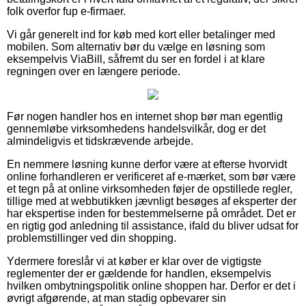
folk overfor fup e-firmaer.
Vi går generelt ind for køb med kort eller betalinger med
mobilen. Som alternativ bør du vælge en løsning som
eksempelvis ViaBill, såfremt du ser en fordel i at klare
regningen over en længere periode.
Før nogen handler hos en internet shop bør man egentlig
gennemløbe virksomhedens handelsvilkår, dog er det
almindeligvis et tidskrævende arbejde.
En nemmere løsning kunne derfor være at efterse hvorvidt
online forhandleren er verificeret af e-mærket, som bør være
et tegn på at online virksomheden føjer de opstillede regler,
tillige med at webbutikken jævnligt besøges af eksperter der
har ekspertise inden for bestemmelserne på området. Det er
en rigtig god anledning til assistance, ifald du bliver udsat for
problemstillinger ved din shopping.
Ydermere foreslår vi at køber er klar over de vigtigste
reglementer der er gældende for handlen, eksempelvis
hvilken ombytningspolitik online shoppen har. Derfor er det i
øvrigt afgørende, at man stadig opbevarer sin