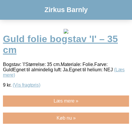
Zirkus Barnly
Guld folie bogstav 'I' – 35
cm
Bogstav: 'I'Størrelse: 35 cm.Materiale: Folie.Farve:
GuldEgnet til almindelig luft: Ja.Egnet til helium: NEJ
(Læs
mere)
9
kr.
(Vis fragtpris)
Læs mere »
Køb nu »