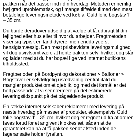
pakken når det passer ind i din hverdag. Metoden er nemlig i
høj grad uproblematisk, og i mange tilfælde tilmed den mest
betalelige leveringsmetode ved køb af Guld folie bogstav 'I'
– 35 cm.
Du burde derudover udse dig at vælge at få udbragt til din
lejlighed eller hus eller til hvor du arbejder. Fragtmetoden
viser sig typisk en tand dyrere, men endda yderst
hensigtsmæssig. Den mest prisbevidste leveringsmulighed
vil dog utvivlsomt være at hente pakken selv, hvilket dog står
og falder med at du har bopæl lige ved internet butikkens
tilholdssted.
Fragtperioden på Bordpynt og dekorationer > Balloner >
Bogstaver er selvfølgelig usædvanlig central ifald du
mangler produktet om et øjeblik, og med det formål er det
helt passende at vi ser nærmere på det estimerede
leveringstidspunkt på det pågældende produkt.
En række internet selskaber reklamerer med levering på
næste hverdag på masser af produkter, eksempelvis Guld
folie bogstav 'I' – 35 cm, hvilket dog er regnet ud fra at ordren
laves forud for et angivent klokkeslæt, sådan at de
garanteret kan nå at få pakken sendt afsted inden de
lageransatte holder fyraften.