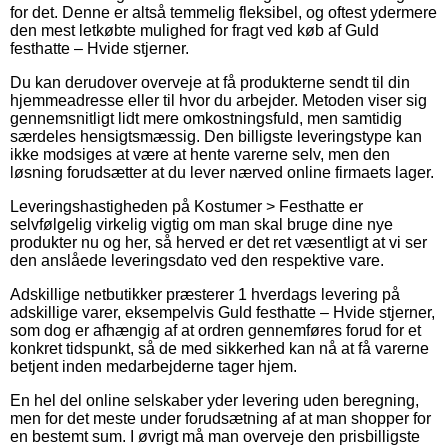
for det. Denne er altså temmelig fleksibel, og oftest ydermere
den mest letkøbte mulighed for fragt ved køb af Guld
festhatte – Hvide stjerner.
Du kan derudover overveje at få produkterne sendt til din
hjemmeadresse eller til hvor du arbejder. Metoden viser sig
gennemsnitligt lidt mere omkostningsfuld, men samtidig
særdeles hensigtsmæssig. Den billigste leveringstype kan
ikke modsiges at være at hente varerne selv, men den
løsning forudsætter at du lever nærved online firmaets lager.
Leveringshastigheden på Kostumer > Festhatte er
selvfølgelig virkelig vigtig om man skal bruge dine nye
produkter nu og her, så herved er det ret væsentligt at vi ser
den anslåede leveringsdato ved den respektive vare.
Adskillige netbutikker præsterer 1 hverdags levering på
adskillige varer, eksempelvis Guld festhatte – Hvide stjerner,
som dog er afhængig af at ordren gennemføres forud for et
konkret tidspunkt, så de med sikkerhed kan nå at få varerne
betjent inden medarbejderne tager hjem.
En hel del online selskaber yder levering uden beregning,
men for det meste under forudsætning af at man shopper for
en bestemt sum. I øvrigt må man overveje den prisbilligste