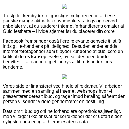
Trustpilot frembyder ret gunstige muligheder for at bese
ganske mange aktuelle konsumenters ratings og derved
anbefaler vi, at du studerer internet forhandlerens omtaler af
Guld festhatte – Hvide stjerner før du placerer din ordre.
Facebook frembringer også flere relevante genveje til at få
indsigt i e-handlens pålidelighed. Desuden er der endda
internet foretagender som tilbyder kunderne at publicere en
kritik af deres købsoplevelse, hvilket desuden burde
benyttes til at danne dig et indtryk af tilfredsheden hos
kunderne.
Vores side er finansieret ved hjælp af reklamer. Vi arbejder
sammen med en samling af internet webshops hvor vi
præsenterer deres tilbud, og tager imod betaling såfremt den
person vi sender videre gennemfører en bestilling.
Data om tilbud og online forhandlere opretholdes jævnligt,
men vi tager ikke ansvar for korrektioner der er udført siden
nyligste opdatering af hjemmesidens data.