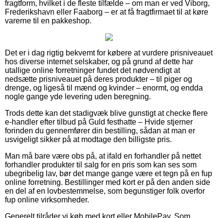
fragtform, hvilket i de fleste tilfælde – om man er ved Viborg,
Frederikshavn eller Faaborg – er at få fragtfirmaet til at køre
varerne til en pakkeshop.
Det er i dag rigtig bekvemt for købere at vurdere prisniveauet
hos diverse internet selskaber, og på grund af dette har
utallige online forretninger fundet det nødvendigt at
nedsætte prisniveauet på deres produkter – til piger og
drenge, og ligeså til mænd og kvinder – enormt, og endda
nogle gange yde levering uden beregning.
Trods dette kan det stadigvæk blive gunstigt at checke flere
e-handler efter tilbud på Guld festhatte – Hvide stjerner
forinden du gennemfører din bestilling, sådan at man er
usvigeligt sikker på at modtage den billigste pris.
Man må bare være obs på, at ifald en forhandler på nettet
forhandler produkter til salg for en pris som kan ses som
ubegribelig lav, bør det mange gange være et tegn på en fup
online forretning. Bestillinger med kort er på den anden side
en del af en lovbestemmelse, som begunstiger folk overfor
fup online virksomheder.
Generelt tilråder vi køb med kort eller MobilePay. Som