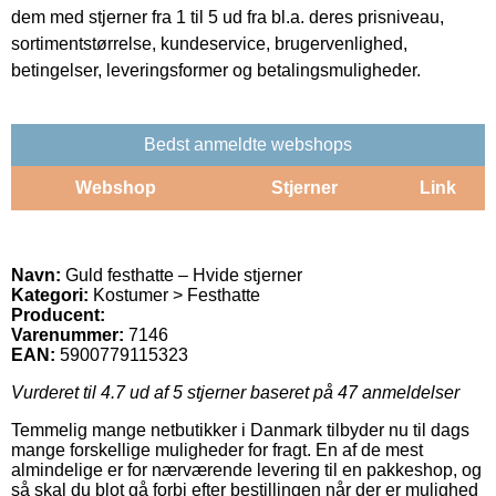
dem med stjerner fra 1 til 5 ud fra bl.a. deres prisniveau,
sortimentstørrelse, kundeservice, brugervenlighed,
betingelser, leveringsformer og betalingsmuligheder.
Bedst anmeldte webshops
Webshop
Stjerner
Link
Navn:
Guld festhatte – Hvide stjerner
Kategori:
Kostumer > Festhatte
Producent:
Varenummer:
7146
EAN:
5900779115323
Vurderet til
4.7
ud af 5 stjerner baseret på
47
anmeldelser
Temmelig mange netbutikker i Danmark tilbyder nu til dags
mange forskellige muligheder for fragt. En af de mest
almindelige er for nærværende levering til en pakkeshop, og
så skal du blot gå forbi efter bestillingen når der er mulighed