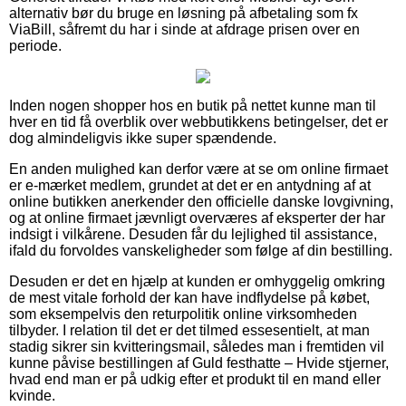
alternativ bør du bruge en løsning på afbetaling som fx
ViaBill, såfremt du har i sinde at afdrage prisen over en
periode.
Inden nogen shopper hos en butik på nettet kunne man til
hver en tid få overblik over webbutikkens betingelser, det er
dog almindeligvis ikke super spændende.
En anden mulighed kan derfor være at se om online firmaet
er e-mærket medlem, grundet at det er en antydning af at
online butikken anerkender den officielle danske lovgivning,
og at online firmaet jævnligt overværes af eksperter der har
indsigt i vilkårene. Desuden får du lejlighed til assistance,
ifald du forvoldes vanskeligheder som følge af din bestilling.
Desuden er det en hjælp at kunden er omhyggelig omkring
de mest vitale forhold der kan have indflydelse på købet,
som eksempelvis den returpolitik online virksomheden
tilbyder. I relation til det er det tilmed essesentielt, at man
stadig sikrer sin kvitteringsmail, således man i fremtiden vil
kunne påvise bestillingen af Guld festhatte – Hvide stjerner,
hvad end man er på udkig efter et produkt til en mand eller
kvinde.