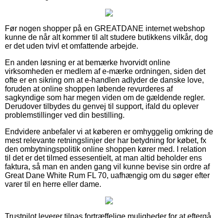
Før nogen shopper på en GREATDANE internet webshop
kunne de når alt kommer til alt studere butikkens vilkår, dog
er det uden tvivl et omfattende arbejde.
En anden løsning er at bemærke hvorvidt online
virksomheden er medlem af e-mærke ordningen, siden det
ofte er en sikring om at e-handlen adlyder de danske love,
foruden at online shoppen løbende revurderes af
sagkyndige som har megen viden om de gældende regler.
Derudover tilbydes du genvej til support, ifald du oplever
problemstillinger ved din bestilling.
Endvidere anbefaler vi at køberen er omhyggelig omkring de
mest relevante retningslinjer der har betydning for købet, fx
den ombytningspolitik online shoppen kører med. I relation
til det er det tilmed essesentielt, at man altid beholder ens
faktura, så man en anden gang vil kunne bevise sin ordre af
Great Dane White Rum FL 70, uafhængig om du søger efter
varer til en herre eller dame.
Trustpilot leverer tilpas fortræffelige muligheder for at eftergå