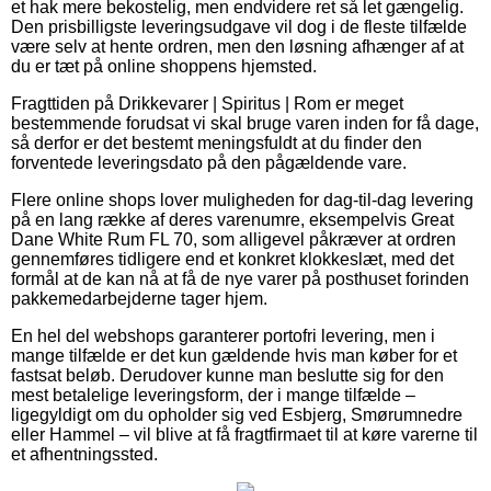
et hak mere bekostelig, men endvidere ret så let gængelig.
Den prisbilligste leveringsudgave vil dog i de fleste tilfælde
være selv at hente ordren, men den løsning afhænger af at
du er tæt på online shoppens hjemsted.
Fragttiden på Drikkevarer | Spiritus | Rom er meget
bestemmende forudsat vi skal bruge varen inden for få dage,
så derfor er det bestemt meningsfuldt at du finder den
forventede leveringsdato på den pågældende vare.
Flere online shops lover muligheden for dag-til-dag levering
på en lang række af deres varenumre, eksempelvis Great
Dane White Rum FL 70, som alligevel påkræver at ordren
gennemføres tidligere end et konkret klokkeslæt, med det
formål at de kan nå at få de nye varer på posthuset forinden
pakkemedarbejderne tager hjem.
En hel del webshops garanterer portofri levering, men i
mange tilfælde er det kun gældende hvis man køber for et
fastsat beløb. Derudover kunne man beslutte sig for den
mest betalelige leveringsform, der i mange tilfælde –
ligegyldigt om du opholder sig ved Esbjerg, Smørumnedre
eller Hammel – vil blive at få fragtfirmaet til at køre varerne til
et afhentningssted.