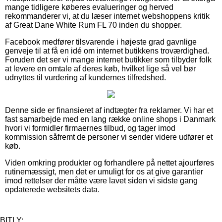
mange tidligere køberes evalueringer og herved
rekommanderer vi, at du læser internet webshoppens kritik
af Great Dane White Rum FL 70 inden du shopper.
Facebook medfører tilsvarende i højeste grad gavnlige
genveje til at få en idé om internet butikkens troværdighed.
Foruden det ser vi mange internet butikker som tilbyder folk
at levere en omtale af deres køb, hvilket lige så vel bør
udnyttes til vurdering af kundernes tilfredshed.
Denne side er finansieret af indtægter fra reklamer. Vi har et
fast samarbejde med en lang række online shops i Danmark
hvori vi formidler firmaernes tilbud, og tager imod
kommission såfremt de personer vi sender videre udfører et
køb.
Viden omkring produkter og forhandlere på nettet ajourføres
rutinemæssigt, men det er umuligt for os at give garantier
imod rettelser der måtte være lavet siden vi sidste gang
opdaterede websitets data.
BITLY: