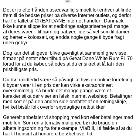
Det er jo efterhånden usædvanlig simpelt for enhver at finde
frem til de bedste priser på diverse internet outlets, og derfor
har flertallet af GREATDANE internet handler i Danmark
ikke kunne slippe for at nedbringe salgspriserne på mange
af deres varer – til børn og babyer, lige så vel som til damer
og herrer – kolossalt, og endda nogle gange tilbyde fragt
uden gebyr.
Dog kan det alligevel blive gavnligt at sammenligne visse
firmaer på nettet efter tilbud på Great Dane White Rum FL 70
forud for at du køber, således at du er sikret at få fat i den
prisbilligste pris.
Du bør imidlertid være så påvagt, at hvis en online forretning
tilbyder varer til en pris der kan virke ekstraordinært
overkommelig, så burde det mange gange være et
karakteristika der viser en falsk internet webshop. Betalinger
med kort er på den anden side omfattet af en retningslinje,
hvilket bistår folk overfor snydagtige netbutikker.
Generelt anbefaler vi shopping med kort eller betalinger med
mobilen. Som en alternativ mulighed bør du bruge en
afbetalingsordning fra for eksempel ViaBill, i tilfælde af at du
har til hensigt at honorere beløbet over tid.