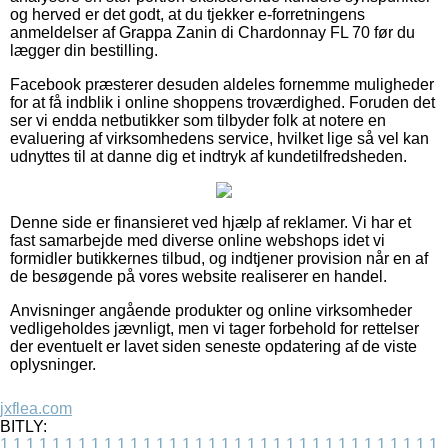
og herved er det godt, at du tjekker e-forretningens
anmeldelser af Grappa Zanin di Chardonnay FL 70 før du
lægger din bestilling.
Facebook præsterer desuden aldeles fornemme muligheder
for at få indblik i online shoppens troværdighed. Foruden det
ser vi endda netbutikker som tilbyder folk at notere en
evaluering af virksomhedens service, hvilket lige så vel kan
udnyttes til at danne dig et indtryk af kundetilfredsheden.
Denne side er finansieret ved hjælp af reklamer. Vi har et
fast samarbejde med diverse online webshops idet vi
formidler butikkernes tilbud, og indtjener provision når en af
de besøgende på vores website realiserer en handel.
Anvisninger angående produkter og online virksomheder
vedligeholdes jævnligt, men vi tager forbehold for rettelser
der eventuelt er lavet siden seneste opdatering af de viste
oplysninger.
jxflea.com
BITLY:
1
1
1
1
1
1
1
1
1
1
1
1
1
1
1
1
1
1
1
1
1
1
1
1
1
1
1
1
1
1
1
1
1
1