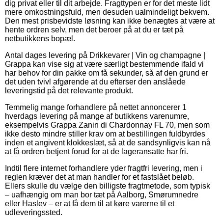
dig privat eller til dit arbejde. Fragttypen er for det meste lidt
mere omkostningsfuld, men desuden ualmindeligt bekvem.
Den mest prisbevidste løsning kan ikke benægtes at være at
hente ordren selv, men det beroer på at du er tæt på
netbutikkens bopæl.
Antal dages levering på Drikkevarer | Vin og champagne |
Grappa kan vise sig at være særligt bestemmende ifald vi
har behov for din pakke om få sekunder, så af den grund er
det uden tvivl afgørende at du efterser den anslåede
leveringstid på det relevante produkt.
Temmelig mange forhandlere på nettet annoncerer 1
hverdags levering på mange af butikkens varenumre,
eksempelvis Grappa Zanin di Chardonnay FL 70, men som
ikke desto mindre stiller krav om at bestillingen fuldbyrdes
inden et angivent klokkeslæt, så at de sandsynligvis kan nå
at få ordren betjent forud for at de lageransatte har fri.
Indtil flere internet forhandlere yder fragtfri levering, men i
reglen kræver det at man handler for et fastslået beløb.
Ellers skulle du vælge den billigste fragtmetode, som typisk
– uafhængig om man bor tæt på Aalborg, Smørumnedre
eller Haslev – er at få dem til at køre varerne til et
udleveringssted.