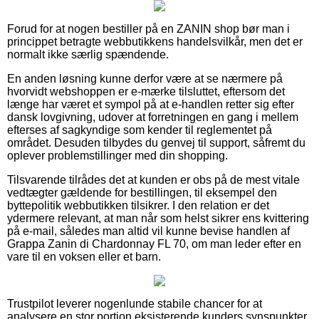
Forud for at nogen bestiller på en ZANIN shop bør man i
princippet betragte webbutikkens handelsvilkår, men det er
normalt ikke særlig spændende.
En anden løsning kunne derfor være at se nærmere på
hvorvidt webshoppen er e-mærke tilsluttet, eftersom det
længe har været et sympol på at e-handlen retter sig efter
dansk lovgivning, udover at forretningen en gang i mellem
efterses af sagkyndige som kender til reglementet på
området. Desuden tilbydes du genvej til support, såfremt du
oplever problemstillinger med din shopping.
Tilsvarende tilrådes det at kunden er obs på de mest vitale
vedtægter gældende for bestillingen, til eksempel den
byttepolitik webbutikken tilsikrer. I den relation er det
ydermere relevant, at man når som helst sikrer ens kvittering
på e-mail, således man altid vil kunne bevise handlen af
Grappa Zanin di Chardonnay FL 70, om man leder efter en
vare til en voksen eller et barn.
Trustpilot leverer nogenlunde stabile chancer for at
analysere en stor portion eksisterende kunders synspunkter