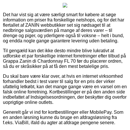
Det har vist sig at være særligt smart for købere at søge
information om priser fra forskellige netshops, og for det har
flertallet af ZANIN webbutikker set sig nødsaget til at
nedbringe salgsværdien på mange af deres varer – til
drenge og piger, og yderligere også til voksne – helt i bund,
og endda nogle gange garantere levering uden betaling.
Til gengæld kan det ikke desto mindre blive lukrativt at
udforske et par forskellige internet forretninger efter tilbud på
Grappa Zanin di Chardonnay FL 70 før du placerer ordren,
så du er skråsikker på at få den mest betalelige pris.
Du skal bare være klar over, at hvis en internet virksomhed
forhandler bedst i test varer til salg for en pris der virker
ufattelig letkøbt, kan det mange gange være en varsel om en
falsk online forretning. Kortbestillinger er på den anden side
indbefattet af Indsigelsesordningen, der beskytter dig overfor
uoprigtige online outlets.
Generelt går vi ind for kortbestillinger eller MobilePay. Som
en anden løsning kunne du bruge en afdragsløsning fra
f.eks. ViaBill, ifald du agter at afdrage pengene senere.