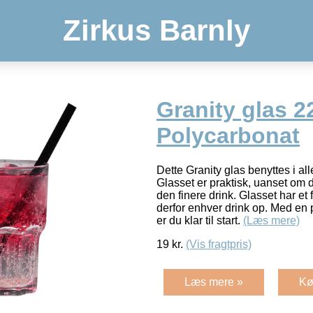
Zirkus Barnly
Granity glas 22
Polycarbonat
Dette Granity glas benyttes i a
Glasset er praktisk, uanset om det
den finere drink. Glasset har et 
derfor enhver drink op. Med en 
er du klar til start.
(Læs mere)
19
kr.
(Vis fragtpris)
Læs mere »
Kø