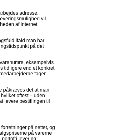
arbejdes adresse.
leveringsmulighed vil
heden af internet
ngsfuld ifald man har
ringstidspunkt på det
s varenumre, eksempelvis
 tidligere end et konkret
r medarbejderne tager
lde påkræves det at man
hvilket oftest – uden
 levere bestillingen til
forretninger på nettet, og
algspriserne på varerne
portofri levering.