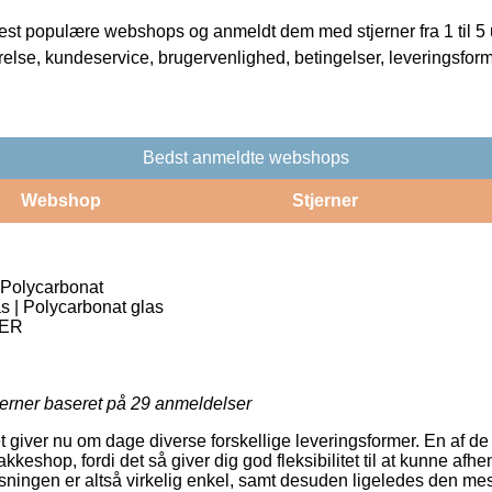
t populære webshops og anmeldt dem med stjerner fra 1 til 5 ud
rrelse, kundeservice, brugervenlighed, betingelser, leveringsfor
Bedst anmeldte webshops
Webshop
Stjerner
 Polycarbonat
as | Polycarbonat glas
ER
jerner baseret på
29
anmeldelser
t giver nu om dage diverse forskellige leveringsformer. En af d
pakkeshop, fordi det så giver dig god fleksibilitet til at kunne afh
løsningen er altså virkelig enkel, samt desuden ligeledes den mest