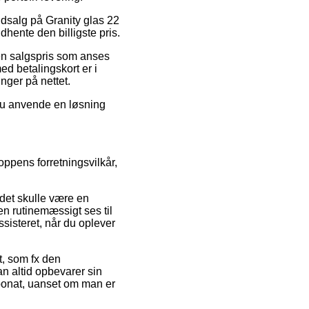
 udsalg på Granity glas 22
hente den billigste pris.
 en salgspris som anses
ed betalingskort er i
nger på nettet.
e du anvende en løsning
ppens forretningsvilkår,
det skulle være en
kken rutinemæssigt ses til
ssisteret, når du oplever
t, som fx den
n altid opbevarer sin
rbonat, uanset om man er