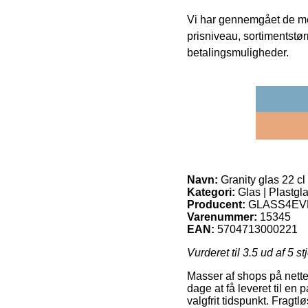
Vi har gennemgået de mes
prisniveau, sortimentstø
betalingsmuligheder.
Navn:
Granity glas 22 cl
Kategori:
Glas | Plastgl
Producent:
GLASS4EV
Varenummer:
15345
EAN:
5704713000221
Vurderet til
3.5
ud af 5 st
Masser af shops på nette
dage at få leveret til en 
valgfrit tidspunkt. Fragt