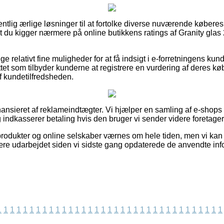
entlig ærlige løsninger til at fortolke diverse nuværende købere
, at du kigger nærmere på online butikkens ratings af Granity glas
ige relativt fine muligheder for at få indsigt i e-forretningens kun
ttet som tilbyder kunderne at registrere en vurdering af deres k
f kundetilfredsheden.
nsieret af reklameindtægter. Vi hjælper en samling af e-shops n
 indkasserer betaling hvis den bruger vi sender videre foretage
rodukter og online selskaber værnes om hele tiden, men vi kan ik
ære udarbejdet siden vi sidste gang opdaterede de anvendte inf
1
1
1
1
1
1
1
1
1
1
1
1
1
1
1
1
1
1
1
1
1
1
1
1
1
1
1
1
1
1
1
1
1
1
1