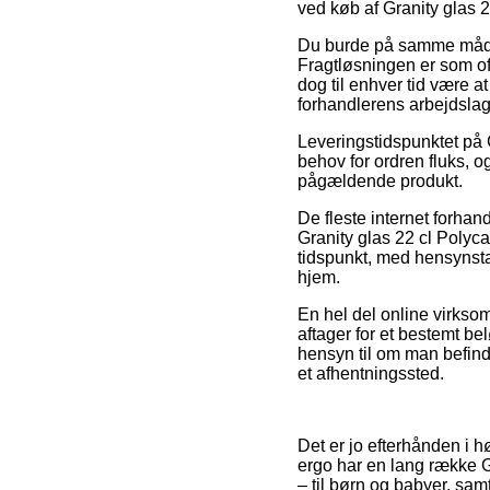
ved køb af Granity glas 
Du burde på samme måde p
Fragtløsningen er som oft
dog til enhver tid være a
forhandlerens arbejdslag
Leveringstidspunktet på G
behov for ordren fluks, og
pågældende produkt.
De fleste internet forh
Granity glas 22 cl Polyc
tidspunkt, med hensynsta
hjem.
En hel del online virkso
aftager for et bestemt be
hensyn til om man befinder
et afhentningssted.
Det er jo efterhånden i h
ergo har en lang række G
– til børn og babyer, samt