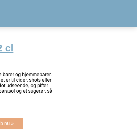
 cl
lle barer og hjemmebarer.
 er til cider, shots eller
flot udseende, og pifter
parasol og et sugerør, så
b nu »