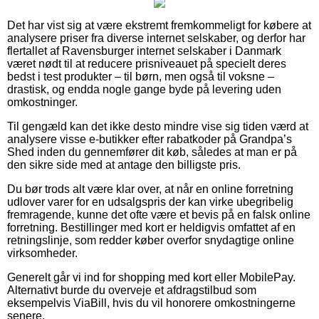
Det har vist sig at være ekstremt fremkommeligt for købere at
analysere priser fra diverse internet selskaber, og derfor har
flertallet af Ravensburger internet selskaber i Danmark
været nødt til at reducere prisniveauet på specielt deres
bedst i test produkter – til børn, men også til voksne –
drastisk, og endda nogle gange byde på levering uden
omkostninger.
Til gengæld kan det ikke desto mindre vise sig tiden værd at
analysere visse e-butikker efter rabatkoder på Grandpa’s
Shed inden du gennemfører dit køb, således at man er på
den sikre side med at antage den billigste pris.
Du bør trods alt være klar over, at når en online forretning
udlover varer for en udsalgspris der kan virke ubegribelig
fremragende, kunne det ofte være et bevis på en falsk online
forretning. Bestillinger med kort er heldigvis omfattet af en
retningslinje, som redder køber overfor snydagtige online
virksomheder.
Generelt går vi ind for shopping med kort eller MobilePay.
Alternativt burde du overveje et afdragstilbud som
eksempelvis ViaBill, hvis du vil honorere omkostningerne
senere.