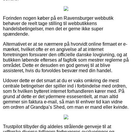
Forinden nogen køber på en Ravensburger webbutik
behøver de reelt tage stilling til webbutikkens
handelsbetingelser, men det er gerne ikke super
spændende.
Alternativet er at se nærmere på hvorvidt online firmaet er e-
mærket, hvilket ofte er en angivelse af at internet
forretningen forsvarer den officielle danske lovgivning, og at
butikken løbende efterses af fagfolk som mestrer reglerne på
området. Dette er desuden en god genvej til at blive
assisteret, hvis du forvoldes besvær med din handel.
Udover dette er det smart at du er vaks omkring de mest
centrale betingelser der spiller ind i forbindelse med ordren,
som fx hvilken bytteret internet forhandleren kører med. På
grund af dette er det ydermere essesentielt, at man altid
gemmer sin faktura e-mail, så man til enhver tid kan vidne
om ordren af Grandpa’s Shed, om man er mand eller kvinde.
Trustpilot tilbyder dig aldeles strålende genveje til at
udforske diverse tidligere forbrugeres evalueringer og