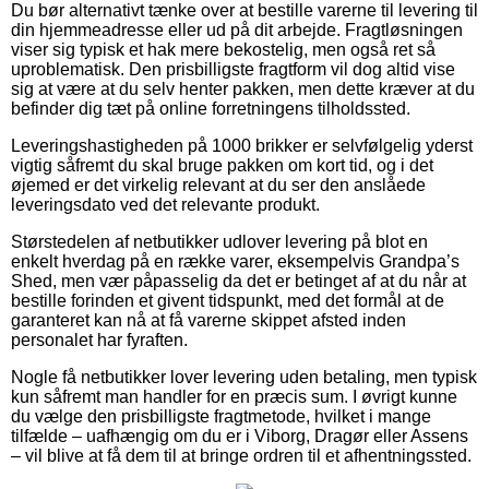
Du bør alternativt tænke over at bestille varerne til levering til
din hjemmeadresse eller ud på dit arbejde. Fragtløsningen
viser sig typisk et hak mere bekostelig, men også ret så
uproblematisk. Den prisbilligste fragtform vil dog altid vise
sig at være at du selv henter pakken, men dette kræver at du
befinder dig tæt på online forretningens tilholdssted.
Leveringshastigheden på 1000 brikker er selvfølgelig yderst
vigtig såfremt du skal bruge pakken om kort tid, og i det
øjemed er det virkelig relevant at du ser den anslåede
leveringsdato ved det relevante produkt.
Størstedelen af netbutikker udlover levering på blot en
enkelt hverdag på en række varer, eksempelvis Grandpa’s
Shed, men vær påpasselig da det er betinget af at du når at
bestille forinden et givent tidspunkt, med det formål at de
garanteret kan nå at få varerne skippet afsted inden
personalet har fyraften.
Nogle få netbutikker lover levering uden betaling, men typisk
kun såfremt man handler for en præcis sum. I øvrigt kunne
du vælge den prisbilligste fragtmetode, hvilket i mange
tilfælde – uafhængig om du er i Viborg, Dragør eller Assens
– vil blive at få dem til at bringe ordren til et afhentningssted.