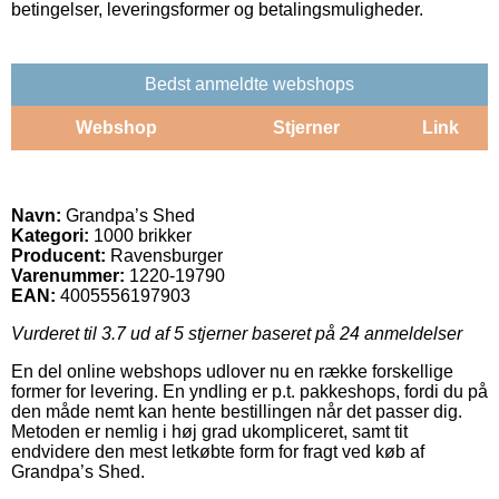
betingelser, leveringsformer og betalingsmuligheder.
Bedst anmeldte webshops
Webshop
Stjerner
Link
Navn:
Grandpa’s Shed
Kategori:
1000 brikker
Producent:
Ravensburger
Varenummer:
1220-19790
EAN:
4005556197903
Vurderet til
3.7
ud af 5 stjerner baseret på
24
anmeldelser
En del online webshops udlover nu en række forskellige
former for levering. En yndling er p.t. pakkeshops, fordi du på
den måde nemt kan hente bestillingen når det passer dig.
Metoden er nemlig i høj grad ukompliceret, samt tit
endvidere den mest letkøbte form for fragt ved køb af
Grandpa’s Shed.