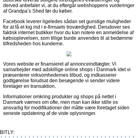
derved anbefaler vi, at du eftergår webshoppens vurderinger
af Grandpa’s Shed før du køber.
Facebook leverer ligeledes sådan set gunstige muligheder
for at få et kig ind i e-firmaets troværdighed. Derudover ses
faktisk internet butikker hvor du kan notere en anmeldelse af
købsoplevelsen, som tillige burde anvendes til at bedømme
tilfredsheden hos kunderne.
Vores website er finansieret af annonceindtægter. Vi
samarbejder med adskillige online shops i Danmark idet vi
præsenterer virksomhedernes tilbud, og indkasserer
godtgørelse forudsat den besøgende vi sender videre
foretager en transaktion.
Informationer omkring produkter og shops på nettet i
Danmark værnes om ofte, men man kan ikke stille os
ansvarlig for modifikationer der måtte være foretaget siden
seneste opdatering af de viste oplysninger.
BITLY:
1
1
1
1
1
1
1
1
1
1
1
1
1
1
1
1
1
1
1
1
1
1
1
1
1
1
1
1
1
1
1
1
1
1