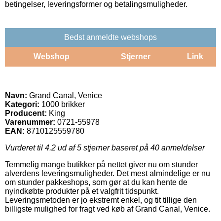
betingelser, leveringsformer og betalingsmuligheder.
Bedst anmeldte webshops
Webshop
Stjerner
Link
Navn:
Grand Canal, Venice
Kategori:
1000 brikker
Producent:
King
Varenummer:
0721-55978
EAN:
8710125559780
Vurderet til
4.2
ud af 5 stjerner baseret på
40
anmeldelser
Temmelig mange butikker på nettet giver nu om stunder
alverdens leveringsmuligheder. Det mest almindelige er nu
om stunder pakkeshops, som gør at du kan hente de
nyindkøbte produkter på et valgfrit tidspunkt.
Leveringsmetoden er jo ekstremt enkel, og tit tillige den
billigste mulighed for fragt ved køb af Grand Canal, Venice.