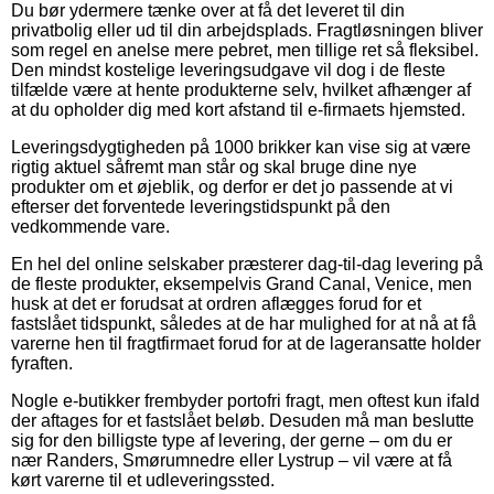
Du bør ydermere tænke over at få det leveret til din
privatbolig eller ud til din arbejdsplads. Fragtløsningen bliver
som regel en anelse mere pebret, men tillige ret så fleksibel.
Den mindst kostelige leveringsudgave vil dog i de fleste
tilfælde være at hente produkterne selv, hvilket afhænger af
at du opholder dig med kort afstand til e-firmaets hjemsted.
Leveringsdygtigheden på 1000 brikker kan vise sig at være
rigtig aktuel såfremt man står og skal bruge dine nye
produkter om et øjeblik, og derfor er det jo passende at vi
efterser det forventede leveringstidspunkt på den
vedkommende vare.
En hel del online selskaber præsterer dag-til-dag levering på
de fleste produkter, eksempelvis Grand Canal, Venice, men
husk at det er forudsat at ordren aflægges forud for et
fastslået tidspunkt, således at de har mulighed for at nå at få
varerne hen til fragtfirmaet forud for at de lageransatte holder
fyraften.
Nogle e-butikker frembyder portofri fragt, men oftest kun ifald
der aftages for et fastslået beløb. Desuden må man beslutte
sig for den billigste type af levering, der gerne – om du er
nær Randers, Smørumnedre eller Lystrup – vil være at få
kørt varerne til et udleveringssted.