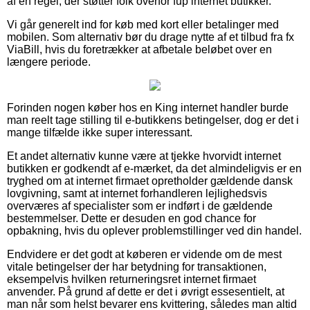
af en regel, der støtter folk overfor fup internet butikker.
Vi går generelt ind for køb med kort eller betalinger med
mobilen. Som alternativ bør du drage nytte af et tilbud fra fx
ViaBill, hvis du foretrækker at afbetale beløbet over en
længere periode.
Forinden nogen køber hos en King internet handler burde
man reelt tage stilling til e-butikkens betingelser, dog er det i
mange tilfælde ikke super interessant.
Et andet alternativ kunne være at tjekke hvorvidt internet
butikken er godkendt af e-mærket, da det almindeligvis er en
tryghed om at internet firmaet opretholder gældende dansk
lovgivning, samt at internet forhandleren lejlighedsvis
overværes af specialister som er indført i de gældende
bestemmelser. Dette er desuden en god chance for
opbakning, hvis du oplever problemstillinger ved din handel.
Endvidere er det godt at køberen er vidende om de mest
vitale betingelser der har betydning for transaktionen,
eksempelvis hvilken returneringsret internet firmaet
anvender. På grund af dette er det i øvrigt essesentielt, at
man når som helst bevarer ens kvittering, således man altid