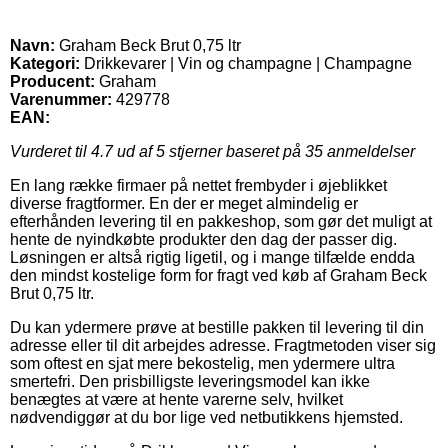
Navn:
Graham Beck Brut 0,75 ltr
Kategori:
Drikkevarer | Vin og champagne | Champagne
Producent:
Graham
Varenummer:
429778
EAN:
Vurderet til
4.7
ud af 5 stjerner baseret på
35
anmeldelser
En lang række firmaer på nettet frembyder i øjeblikket
diverse fragtformer. En der er meget almindelig er
efterhånden levering til en pakkeshop, som gør det muligt at
hente de nyindkøbte produkter den dag der passer dig.
Løsningen er altså rigtig ligetil, og i mange tilfælde endda
den mindst kostelige form for fragt ved køb af Graham Beck
Brut 0,75 ltr.
Du kan ydermere prøve at bestille pakken til levering til din
adresse eller til dit arbejdes adresse. Fragtmetoden viser sig
som oftest en sjat mere bekostelig, men ydermere ultra
smertefri. Den prisbilligste leveringsmodel kan ikke
benægtes at være at hente varerne selv, hvilket
nødvendiggør at du bor lige ved netbutikkens hjemsted.