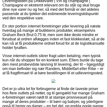
Leveringstiden på Drikkevarer | Vin og champagne |
Champagne er ekstremt relevant om du står og skal bruge
dine nye varer nu og her, så med det formål er det aldeles
passende at du tjekker det estimerede leveringstidspunkt
ved den respektive vare.
En stor portion internet forretninger yder levering på næste
hverdag på mange af butikkens produkter, eksempelvis
Graham Beck Brut 0,75 ltr, men som ikke desto mindre er
forudsat at ordren aflægges inden et fast klokkeslæt, så at de
kan nå at få produkterne ordnet forud for at de logistikansatte
holder fyraften.
Visse internet outlets sikrer fragt uden betaling, men typisk
kun når du shopper for en konkret sum. Ellers burde du tage
den mest prisbevidste løsning til levering, der tit – ligegyldigt
om man befinder sig nær Randers, Middelfart eller Ribe – er
at få fragtfirmaet til at køre bestillingen til et udleveringssted.
Det er jo ultra let for forbrugerne at finde de laveste priser
hos flere outlets på nettet, og til gengæld har mange Graham
e-forretninger været nødt til at stampe prisniveauet på
mange af deres produkter – til børn og babyer, og yderligere
også til herrer og damer – en hel del, og endda nogle gange