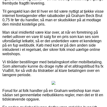
frembyde fragtfri levering.
Til gengæld kan det til hver en tid være nyttigt at tjekke visse
internet foretagender efter rabatkoder på Graham Beck Brut
0,75 ltr før du handler, så man er skudsikker på at modtage
den mindst kostelige pris.
Man skal imidlertid være klar over, at når en forretning på
nettet udlover en vare til salg for en pris som kan ses som
uforståeligt letkøbt, så er det undertiden være et kendetegn
på en fup webbutik. Køb med kort er på den anden side
inkluderet i et regelsæt, der sikrer folk imod uærlige online
webshops.
Vi tilråder bestillinger med betalingskort eller mobilbetaling.
Som alternativ kunne du drage nytte af et afdragstilbud fra fx
ViaBill, for så vidt du tilstræber at klare betalingen over en
længere periode.
Forud for at folk handler på en Graham webshop kan man
sådan set gennemløbe netbutikkens regler, men det er tit en
tidskrævende opgave.