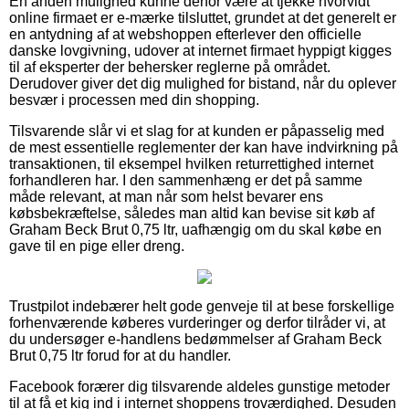
En anden mulighed kunne derfor være at tjekke hvorvidt
online firmaet er e-mærke tilsluttet, grundet at det generelt er
en antydning af at webshoppen efterlever den officielle
danske lovgivning, udover at internet firmaet hyppigt kigges
til af eksperter der behersker reglerne på området.
Derudover giver det dig mulighed for bistand, når du oplever
besvær i processen med din shopping.
Tilsvarende slår vi et slag for at kunden er påpasselig med
de mest essentielle reglementer der kan have indvirkning på
transaktionen, til eksempel hvilken returrettighed internet
forhandleren har. I den sammenhæng er det på samme
måde relevant, at man når som helst bevarer ens
købsbekræftelse, således man altid kan bevise sit køb af
Graham Beck Brut 0,75 ltr, uafhængig om du skal købe en
gave til en pige eller dreng.
Trustpilot indebærer helt gode genveje til at bese forskellige
forhenværende køberes vurderinger og derfor tilråder vi, at
du undersøger e-handlens bedømmelser af Graham Beck
Brut 0,75 ltr forud for at du handler.
Facebook forærer dig tilsvarende aldeles gunstige metoder
til at få et kig ind i internet shoppens troværdighed. Desuden