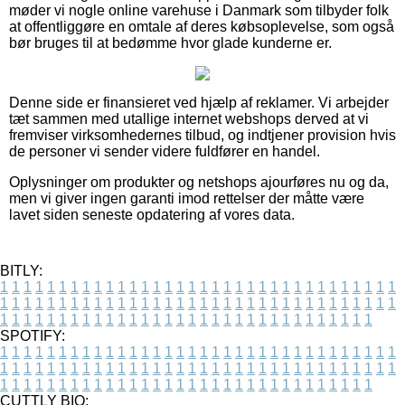
møder vi nogle online varehuse i Danmark som tilbyder folk
at offentliggøre en omtale af deres købsoplevelse, som også
bør bruges til at bedømme hvor glade kunderne er.
Denne side er finansieret ved hjælp af reklamer. Vi arbejder
tæt sammen med utallige internet webshops derved at vi
fremviser virksomhedernes tilbud, og indtjener provision hvis
de personer vi sender videre fuldfører en handel.
Oplysninger om produkter og netshops ajourføres nu og da,
men vi giver ingen garanti imod rettelser der måtte være
lavet siden seneste opdatering af vores data.
BITLY:
1
1
1
1
1
1
1
1
1
1
1
1
1
1
1
1
1
1
1
1
1
1
1
1
1
1
1
1
1
1
1
1
1
1
1
1
1
1
1
1
1
1
1
1
1
1
1
1
1
1
1
1
1
1
1
1
1
1
1
1
1
1
1
1
1
1
1
1
1
1
1
1
1
1
1
1
1
1
1
1
1
1
1
1
1
1
1
1
1
1
1
1
1
1
1
1
1
1
1
1
SPOTIFY:
1
1
1
1
1
1
1
1
1
1
1
1
1
1
1
1
1
1
1
1
1
1
1
1
1
1
1
1
1
1
1
1
1
1
1
1
1
1
1
1
1
1
1
1
1
1
1
1
1
1
1
1
1
1
1
1
1
1
1
1
1
1
1
1
1
1
1
1
1
1
1
1
1
1
1
1
1
1
1
1
1
1
1
1
1
1
1
1
1
1
1
1
1
1
1
1
1
1
1
1
CUTTLY BIO: