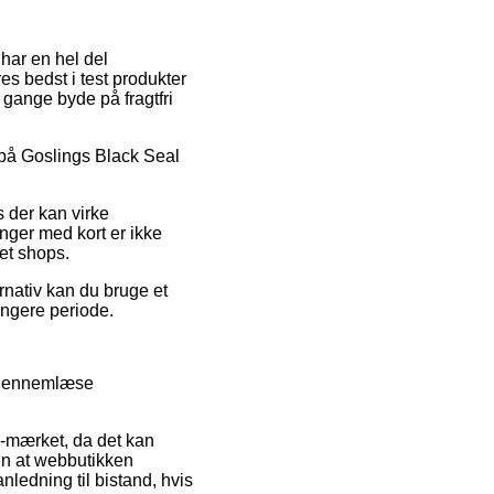
 har en hel del
s bedst i test produkter
 gange byde på fragtfri
d på Goslings Black Seal
 der kan virke
nger med kort er ikke
net shops.
rnativ kan du bruge et
ængere periode.
g gennemlæse
e-mærket, da det kan
den at webbutikken
ledning til bistand, hvis