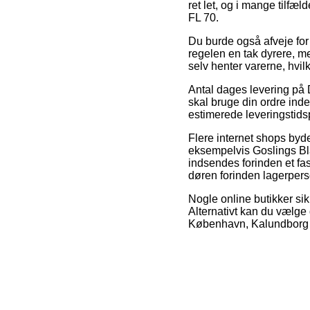
ret let, og i mange tilfæ
FL 70.
Du burde også afveje for o
regelen en tak dyrere, 
selv henter varerne, hvil
Antal dages levering på 
skal bruge din ordre inde
estimerede leveringstid
Flere internet shops byd
eksempelvis Goslings Bl
indsendes forinden et fast
døren forinden lagerperso
Nogle online butikker sik
Alternativt kan du vælge 
København, Kalundborg ell