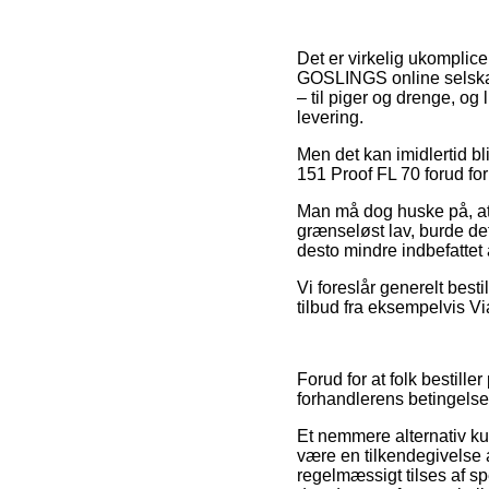
Det er virkelig ukomplice
GOSLINGS online selskabe
– til piger og drenge, og
levering.
Men det kan imidlertid bl
151 Proof FL 70 forud for
Man må dog huske på, at 
grænseløst lav, burde de
desto mindre indbefattet 
Vi foreslår generelt best
tilbud fra eksempelvis Vi
Forud for at folk bestil
forhandlerens betingelser
Et nemmere alternativ kun
være en tilkendegivelse a
regelmæssigt tilses af sp