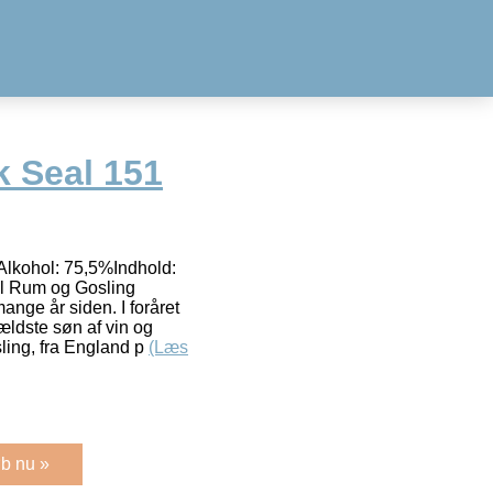
k Seal 151
Alkohol: 75,5%Indhold:
l Rum og Gosling
mange år siden. I foråret
ldste søn af vin og
ling, fra England p
(Læs
b nu »