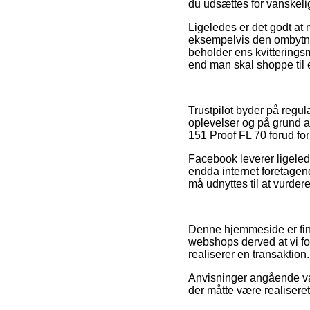
du udsættes for vanskeli
Ligeledes er det godt at
eksempelvis den ombytnin
beholder ens kvitterings
end man skal shoppe til 
Trustpilot byder på regu
oplevelser og på grund af
151 Proof FL 70 forud for
Facebook leverer ligelede
endda internet foretagen
må udnyttes til at vurder
Denne hjemmeside er fina
webshops derved at vi fo
realiserer en transaktion.
Anvisninger angående var
der måtte være realisere