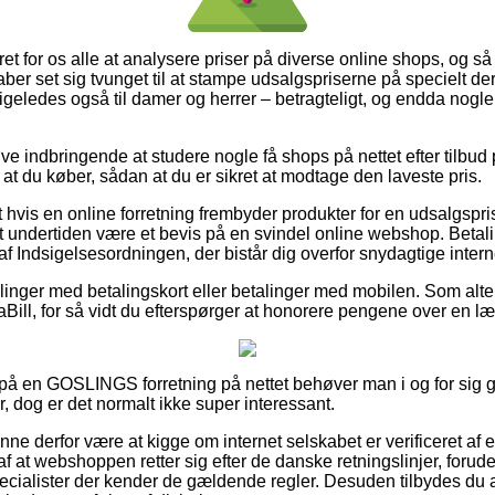
ret for os alle at analysere priser på diverse online shops, og så
r set sig tvunget til at stampe udsalgspriserne på specielt dere
 ligeledes også til damer og herrer – betragteligt, og endda nogle
ive indbringende at studere nogle få shops på nettet efter tilbu
 at du køber, sådan at du er sikret at modtage den laveste pris.
hvis en online forretning frembyder produkter for en udsalgspris
t undertiden være et bevis på en svindel online webshop. Betali
af Indsigelsesordningen, der bistår dig overfor snydagtige inter
illinger med betalingskort eller betalinger med mobilen. Som alte
aBill, for så vidt du efterspørger at honorere pengene over en l
ler på en GOSLINGS forretning på nettet behøver man i og for si
, dog er det normalt ikke super interessant.
ne derfor være at kigge om internet selskabet er verificeret af 
f at webshoppen retter sig efter de danske retningslinjer, foru
ecialister der kender de gældende regler. Desuden tilbydes du an