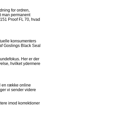
ning for ordren,
 at man permanent
 151 Proof FL 70, hvad
ktuelle konsumenters
 af Goslings Black Seal
 kundefokus. Her er der
velse, hvilket ydermere
d en række online
ger vi sender videre
tere imod korrektioner