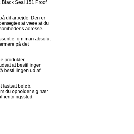
gs Black Seal 151 Proof
på dit arbejde. Den er i
 benægtes at være at du
irksomhedens adresse.
essentiel om man absolut
 nærmere på det
e produkter,
sat at bestillingen
få bestillingen ud af
t fastsat beløb.
 om du opholder sig nær
 afhentningssted.