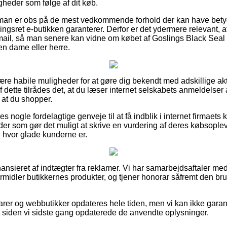
gheder som følge af dit køb.
 man er obs på de mest vedkommende forhold der kan have betyd
gsret e-butikken garanterer. Derfor er det ydermere relevant,
mail, så man senere kan vidne om købet af Goslings Black Seal
en dame eller herre.
lære habile muligheder for at gøre dig bekendt med adskillige a
 dette tilrådes det, at du læser internet selskabets anmeldelser
 at du shopper.
s nogle fordelagtige genveje til at få indblik i internet firmaets
der som gør det muligt at skrive en vurdering af deres købsople
e hvor glade kunderne er.
nsieret af indtægter fra reklamer. Vi har samarbejdsaftaler me
rmidler butikkernes produkter, og tjener honorar såfremt den bru
er og webbutikker opdateres hele tiden, men vi kan ikke garan
t siden vi sidste gang opdaterede de anvendte oplysninger.