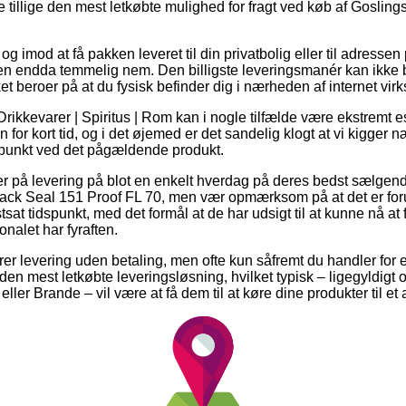
lde tillige den mest letkøbte mulighed for fragt ved køb af Goslin
g imod at få pakken leveret til din privatbolig eller til adressen 
men endda temmelig nem. Den billigste leveringsmanér kan ikke
ket beroer på at du fysisk befinder dig i nærheden af internet v
Drikkevarer | Spiritus | Rom kan i nogle tilfælde være ekstremt 
n for kort tid, og i det øjemed er det sandelig klogt at vi kigger
spunkt ved det pågældende produkt.
er på levering på blot en enkelt hverdag på deres bedst sælgend
ack Seal 151 Proof FL 70, men vær opmærksom på at det er forud
sat tidspunkt, med det formål at de har udsigt til at kunne nå at 
nalet har fyraften.
rer levering uden betaling, men ofte kun såfremt du handler for e
den mest letkøbte leveringsløsning, hvilket typisk – ligegyldigt
er Brande – vil være at få dem til at køre dine produkter til et