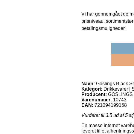
Vi har gennemgået de mes
prisniveau, sortimentstø
betalingsmuligheder.
Navn:
Goslings Black Se
Kategori:
Drikkevarer | 
Producent:
GOSLINGS
Varenummer:
10743
EAN:
721094199158
Vurderet til
3.5
ud af 5 st
En masse internet varehuse
leveret til et afhentnings