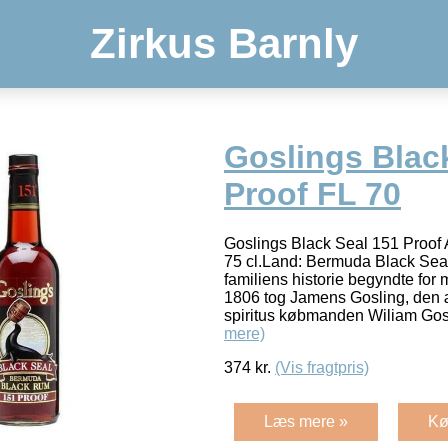
Zirkus Barnly
Goslings Blac
Proof FL 70
Goslings Black Seal 151 Proof 
75 cl.Land: Bermuda Black Sea
familiens historie begyndte for 
1806 tog Jamens Gosling, den æ
spiritus købmanden Wiliam Gos
mere)
374
kr.
(Vis fragtpris)
Læs mere »
Kø