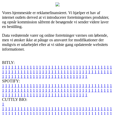
Vores hjemmeside er reklamefinansieret. Vi hjælper et hav af
internet outlets derved at vi introducerer forretningernes produkter,
og opnår kommission såfremt de besøgende vi sender videre laver
en bestilling.
Data vedrørende varer og online forretninger værnes om løbende,
men vi ønsker ikke at påtage os ansvaret for modifikationer der
muligvis er udarbejdet efter at vi sidste gang opdaterede websitets
informationer.
BITLY:
1
1
1
1
1
1
1
1
1
1
1
1
1
1
1
1
1
1
1
1
1
1
1
1
1
1
1
1
1
1
1
1
1
1
1
1
1
1
1
1
1
1
1
1
1
1
1
1
1
1
1
1
1
1
1
1
1
1
1
1
1
1
1
1
1
1
1
1
1
1
1
1
1
1
1
1
1
1
1
1
1
1
1
1
1
1
1
1
1
1
1
1
1
1
1
1
1
1
1
1
SPOTIFY:
1
1
1
1
1
1
1
1
1
1
1
1
1
1
1
1
1
1
1
1
1
1
1
1
1
1
1
1
1
1
1
1
1
1
1
1
1
1
1
1
1
1
1
1
1
1
1
1
1
1
1
1
1
1
1
1
1
1
1
1
1
1
1
1
1
1
1
1
1
1
1
1
1
1
1
1
1
1
1
1
1
1
1
1
1
1
1
1
1
1
1
1
1
1
1
1
1
1
1
1
CUTTLY BIO:
1
1
1
1
1
1
1
1
1
1
1
1
1
1
1
1
1
1
1
1
1
1
1
1
1
1
1
1
1
1
1
1
1
1
1
1
1
1
1
1
1
1
1
1
1
1
1
1
1
1
1
1
1
1
1
1
1
1
1
1
1
1
1
1
1
1
1
1
1
1
1
1
1