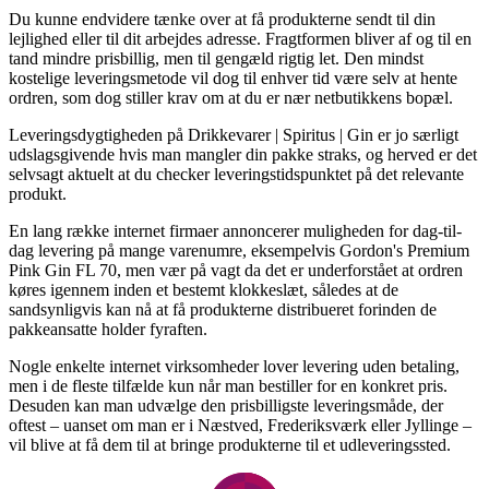
Du kunne endvidere tænke over at få produkterne sendt til din
lejlighed eller til dit arbejdes adresse. Fragtformen bliver af og til en
tand mindre prisbillig, men til gengæld rigtig let. Den mindst
kostelige leveringsmetode vil dog til enhver tid være selv at hente
ordren, som dog stiller krav om at du er nær netbutikkens bopæl.
Leveringsdygtigheden på Drikkevarer | Spiritus | Gin er jo særligt
udslagsgivende hvis man mangler din pakke straks, og herved er det
selvsagt aktuelt at du checker leveringstidspunktet på det relevante
produkt.
En lang række internet firmaer annoncerer muligheden for dag-til-
dag levering på mange varenumre, eksempelvis Gordon's Premium
Pink Gin FL 70, men vær på vagt da det er underforstået at ordren
køres igennem inden et bestemt klokkeslæt, således at de
sandsynligvis kan nå at få produkterne distribueret forinden de
pakkeansatte holder fyraften.
Nogle enkelte internet virksomheder lover levering uden betaling,
men i de fleste tilfælde kun når man bestiller for en konkret pris.
Desuden kan man udvælge den prisbilligste leveringsmåde, der
oftest – uanset om man er i Næstved, Frederiksværk eller Jyllinge –
vil blive at få dem til at bringe produkterne til et udleveringssted.