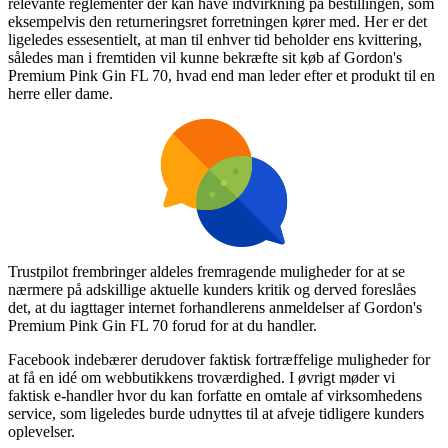
relevante reglementer der kan have indvirkning på bestillingen, som
eksempelvis den returneringsret forretningen kører med. Her er det
ligeledes essesentielt, at man til enhver tid beholder ens kvittering,
således man i fremtiden vil kunne bekræfte sit køb af Gordon's
Premium Pink Gin FL 70, hvad end man leder efter et produkt til en
herre eller dame.
Trustpilot frembringer aldeles fremragende muligheder for at se
nærmere på adskillige aktuelle kunders kritik og derved foreslåes
det, at du iagttager internet forhandlerens anmeldelser af Gordon's
Premium Pink Gin FL 70 forud for at du handler.
Facebook indebærer derudover faktisk fortræffelige muligheder for
at få en idé om webbutikkens troværdighed. I øvrigt møder vi
faktisk e-handler hvor du kan forfatte en omtale af virksomhedens
service, som ligeledes burde udnyttes til at afveje tidligere kunders
oplevelser.