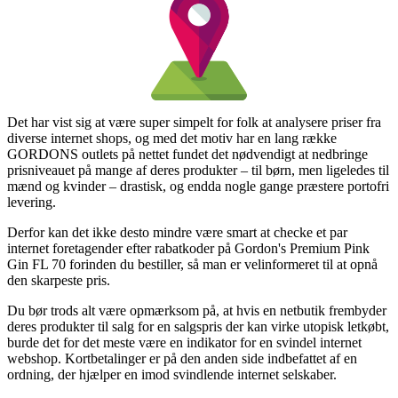
Det har vist sig at være super simpelt for folk at analysere priser fra
diverse internet shops, og med det motiv har en lang række
GORDONS outlets på nettet fundet det nødvendigt at nedbringe
prisniveauet på mange af deres produkter – til børn, men ligeledes til
mænd og kvinder – drastisk, og endda nogle gange præstere portofri
levering.
Derfor kan det ikke desto mindre være smart at checke et par
internet foretagender efter rabatkoder på Gordon's Premium Pink
Gin FL 70 forinden du bestiller, så man er velinformeret til at opnå
den skarpeste pris.
Du bør trods alt være opmærksom på, at hvis en netbutik frembyder
deres produkter til salg for en salgspris der kan virke utopisk letkøbt,
burde det for det meste være en indikator for en svindel internet
webshop. Kortbetalinger er på den anden side indbefattet af en
ordning, der hjælper en imod svindlende internet selskaber.