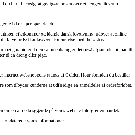
ld du har til hensigt at godtgøre prisen over et længere tidsrum.
og gerne ikke super spændende.
orretningen efterkommer gældende dansk lovgivning, udover at online
t du bliver udsat for besvær i forbindelse med din ordre.
e firmaet garanterer. I den sammenhæng er det også afgørende, at man til
 til en dreng eller pige.
erer internet webshoppens ratings af Golden Hour forinden du bestiller.
lere som tilbyder kunderne at udfærdige en anmeldelse af ordreforløbet,
ion om en af de besøgende på vores website fuldfører en handel.
dst opdaterede vores informationer.