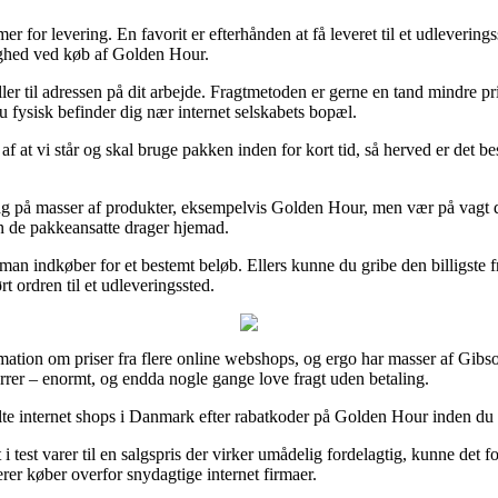
 for levering. En favorit er efterhånden at få leveret til et udlevering
ighed ved køb af Golden Hour.
r til adressen på dit arbejde. Fragtmetoden er gerne en tand mindre prisb
 fysisk befinder dig nær internet selskabets bopæl.
 af at vi står og skal bruge pakken inden for kort tid, så herved er det b
g på masser af produkter, eksempelvis Golden Hour, men vær på vagt da d
en de pakkeansatte drager hjemad.
 man indkøber for et bestemt beløb. Ellers kunne du gribe den billigste f
t ordren til et udleveringssted.
rmation om priser fra flere online webshops, og ergo har masser af Gibso
errer – enormt, og endda nogle gange love fragt uden betaling.
e internet shops i Danmark efter rabatkoder på Golden Hour inden du s
 test varer til en salgspris der virker umådelig fordelagtig, kunne det 
erer køber overfor snydagtige internet firmaer.