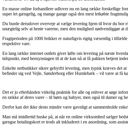
En masse online forhandlere udlover nu en lang række forskellige former
super let gængelig, og mange gange også den mest letkøbte fragtmul
Du burde derudover overveje at vælge levering hjem til hvor du bor elle
unægtelig selv at hente varerne, men den mulighed nødvendiggør at du
Fragtperioden på 1000 brikker er naturligvis rigtig væsentlig i tilfælde
respektive vare.
En lang række internet outlets giver løfte om levering på næste hverda
tidspunkt, med hensynstagen til at de kan nå at få pakken betjent ind
Enkelte netbutikker sikrer gebyrfri levering, men typisk kræves det at
befinder sig ved Vejle, Sønderborg eller Humlebæk – vil være at få kør
Det er jo efterhånden virkelig praktisk for alle og enhver at søge info
en række af deres varer – til børn og babyer, men også til damer og h
Derfor kan det ikke desto mindre være gavnligt at sammenholde enkelt
Man må imidlertid huske på, at når en online virksomhed sælger bedst i
gængse betalingskort er trods alt inkluderet i en anordning, som assist