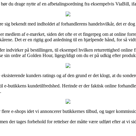
v bør du drage nytte af en afbetalingsordning fra eksempelvis ViaBill, ifa
øre sig bekendt med indholdet af forhandlerens handelsvilkår, det er d
et er medlem af e-mærket, siden det ofte er et fingerpeg om at online f
lkårene. Det er en rigtig god anledning til en hjælpende hånd, for så vid
r der indvirker på bestillingen, til eksempel hvilken returrettighed onlin
 sin ordre af Golden Hour, ligegyldigt om du er på udkig efter produkter
ige eksisterende kunders ratings og af den grund er det klogt, at du sond
til e-butikkens kundetilfredshed. Herinde er der faktisk online forhand
.
 flere e-shops idet vi annoncerer butikkernes tilbud, og tager kommiss
 der tages forbehold for rettelser der måtte være udført efter at vi si