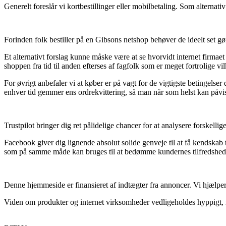
Generelt foreslår vi kortbestillinger eller mobilbetaling. Som alternati
Forinden folk bestiller på en Gibsons netshop behøver de ideelt set g
Et alternativt forslag kunne måske være at se hvorvidt internet firma
shoppen fra tid til anden efterses af fagfolk som er meget fortrolige vi
For øvrigt anbefaler vi at køber er på vagt for de vigtigste betingelse
enhver tid gemmer ens ordrekvittering, så man når som helst kan påvise
Trustpilot bringer dig ret pålidelige chancer for at analysere forskell
Facebook giver dig lignende absolut solide genveje til at få kendskab 
som på samme måde kan bruges til at bedømme kundernes tilfredshed
Denne hjemmeside er finansieret af indtægter fra annoncer. Vi hjælper
Viden om produkter og internet virksomheder vedligeholdes hyppigt, men