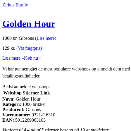
Zirkus Barnly
Golden Hour
1000 br. Gibsons
(Læs mere)
129
kr.
(Vis fragtpris)
Læs mere »
Køb nu »
Vi har gennemgået de mest populære webshops og anmeldt dem med stjern
betalingsmuligheder.
Bedst anmeldte webshops
Webshop
Stjerner
Link
Navn:
Golden Hour
Kategori:
1000 brikker
Producent:
Gibsons
Varenummer:
0321-G6310
EAN:
5012269063103
Vurderet til
4.4
ud af 5 stjerner baseret på
19
anmeldelser