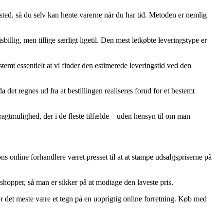
ssted, så du selv kan hente varerne når du har tid. Metoden er nemlig
illig, men tillige særligt ligetil. Den mest letkøbte leveringstype er
estemt essentielt at vi finder den estimerede leveringstid ved den
et regnes ud fra at bestillingen realiseres forud for et bestemt
ragtmulighed, der i de fleste tilfælde – uden hensyn til om man
ns online forhandlere været presset til at at stampe udsalgspriserne på
hopper, så man er sikker på at modtage den laveste pris.
for det meste være et tegn på en uoprigtig online forretning. Køb med