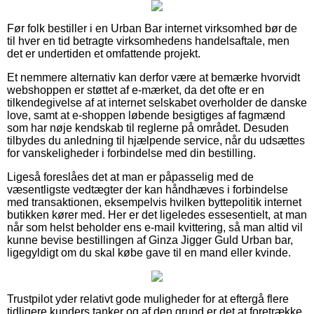
Før folk bestiller i en Urban Bar internet virksomhed bør de
til hver en tid betragte virksomhedens handelsaftale, men
det er undertiden et omfattende projekt.
Et nemmere alternativ kan derfor være at bemærke hvorvidt
webshoppen er støttet af e-mærket, da det ofte er en
tilkendegivelse af at internet selskabet overholder de danske
love, samt at e-shoppen løbende besigtiges af fagmænd
som har nøje kendskab til reglerne på området. Desuden
tilbydes du anledning til hjælpende service, når du udsættes
for vanskeligheder i forbindelse med din bestilling.
Ligeså foreslåes det at man er påpasselig med de
væsentligste vedtægter der kan håndhæves i forbindelse
med transaktionen, eksempelvis hvilken byttepolitik internet
butikken kører med. Her er det ligeledes essesentielt, at man
når som helst beholder ens e-mail kvittering, så man altid vil
kunne bevise bestillingen af Ginza Jigger Guld Urban bar,
ligegyldigt om du skal købe gave til en mand eller kvinde.
Trustpilot yder relativt gode muligheder for at eftergå flere
tidligere kunders tanker og af den grund er det at foretrække,