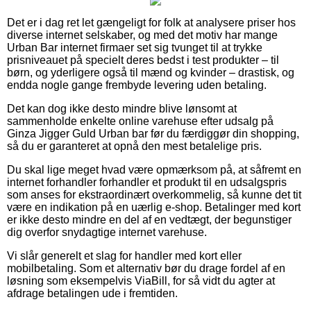
Det er i dag ret let gængeligt for folk at analysere priser hos
diverse internet selskaber, og med det motiv har mange
Urban Bar internet firmaer set sig tvunget til at trykke
prisniveauet på specielt deres bedst i test produkter – til
børn, og yderligere også til mænd og kvinder – drastisk, og
endda nogle gange frembyde levering uden betaling.
Det kan dog ikke desto mindre blive lønsomt at
sammenholde enkelte online varehuse efter udsalg på
Ginza Jigger Guld Urban bar før du færdiggør din shopping,
så du er garanteret at opnå den mest betalelige pris.
Du skal lige meget hvad være opmærksom på, at såfremt en
internet forhandler forhandler et produkt til en udsalgspris
som anses for ekstraordinært overkommelig, så kunne det tit
være en indikation på en uærlig e-shop. Betalinger med kort
er ikke desto mindre en del af en vedtægt, der begunstiger
dig overfor snydagtige internet varehuse.
Vi slår generelt et slag for handler med kort eller
mobilbetaling. Som et alternativ bør du drage fordel af en
løsning som eksempelvis ViaBill, for så vidt du agter at
afdrage betalingen ude i fremtiden.