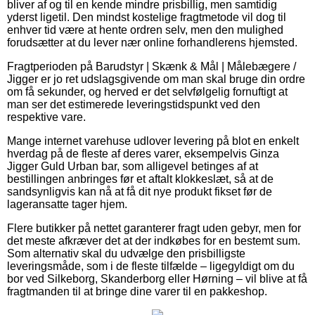
bliver af og til en kende mindre prisbillig, men samtidig
yderst ligetil. Den mindst kostelige fragtmetode vil dog til
enhver tid være at hente ordren selv, men den mulighed
forudsætter at du lever nær online forhandlerens hjemsted.
Fragtperioden på Barudstyr | Skænk & Mål | Målebægere /
Jigger er jo ret udslagsgivende om man skal bruge din ordre
om få sekunder, og herved er det selvfølgelig fornuftigt at
man ser det estimerede leveringstidspunkt ved den
respektive vare.
Mange internet varehuse udlover levering på blot en enkelt
hverdag på de fleste af deres varer, eksempelvis Ginza
Jigger Guld Urban bar, som alligevel betinges af at
bestillingen anbringes før et aftalt klokkeslæt, så at de
sandsynligvis kan nå at få dit nye produkt fikset før de
lageransatte tager hjem.
Flere butikker på nettet garanterer fragt uden gebyr, men for
det meste afkræver det at der indkøbes for en bestemt sum.
Som alternativ skal du udvælge den prisbilligste
leveringsmåde, som i de fleste tilfælde – ligegyldigt om du
bor ved Silkeborg, Skanderborg eller Hørning – vil blive at få
fragtmanden til at bringe dine varer til en pakkeshop.