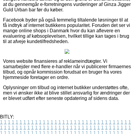
at du gennemgår e-forretningens vurderinger af Ginza Jigger
Guld Urban bar før du køber.
Facebook byder på også temmelig tiltalende løsninger til at
få indtryk af internet butikkens popularitet. Foruden det ser vi
mange online shops i Danmark hvor du kan aflevere en
evaluering af købsoplevelsen, hvilket tillige kan tages i brug
til at afveje kundetilfredsheden.
Vores website finansieres af reklameindtægter. Vi
samarbejder med flere e-handler når vi publicerer firmaernes
tilbud, og opnår kommission forudsat en bruger fra vores
hjemmeside foretager en ordre.
Oplysninger om tilbud og internet butikker understøttes ofte,
men vi ønsker ikke at blive stillet ansvarlig for ændringer der
er blevet udført efter seneste opdatering af sidens data.
BITLY:
1
1
1
1
1
1
1
1
1
1
1
1
1
1
1
1
1
1
1
1
1
1
1
1
1
1
1
1
1
1
1
1
1
1
1
1
1
1
1
1
1
1
1
1
1
1
1
1
1
1
1
1
1
1
1
1
1
1
1
1
1
1
1
1
1
1
1
1
1
1
1
1
1
1
1
1
1
1
1
1
1
1
1
1
1
1
1
1
1
1
1
1
1
1
1
1
1
1
1
1