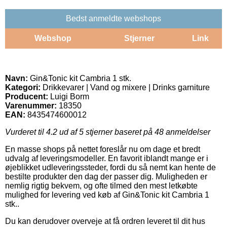
Bedst anmeldte webshops
Webshop
Stjerner
Link
Navn:
Gin&Tonic kit Cambria 1 stk.
Kategori:
Drikkevarer | Vand og mixere | Drinks garniture
Producent:
Luigi Borm
Varenummer:
18350
EAN:
8435474600012
Vurderet til
4.2
ud af 5 stjerner baseret på
48
anmeldelser
En masse shops på nettet foreslår nu om dage et bredt
udvalg af leveringsmodeller. En favorit iblandt mange er i
øjeblikket udleveringssteder, fordi du så nemt kan hente de
bestilte produkter den dag der passer dig. Muligheden er
nemlig rigtig bekvem, og ofte tilmed den mest letkøbte
mulighed for levering ved køb af Gin&Tonic kit Cambria 1
stk..
Du kan derudover overveje at få ordren leveret til dit hus