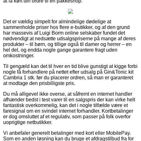
at få kørt din ordre til en pakkeshop.
Det er vældig simpelt for almindelige dødelige at
sammenholde priser hos flere e-butikker, og af den grund
har massevis af Luigi Borm online selskaber fundet det
nødvendigt at nedsætte udsalgspriserne på mange af deres
produkter – til børn, og tillige også til damer og herrer – en
hel del, og endda nogle gange garantere fragt uden
omkostninger.
Til gengæld kan det til hver en tid blive gunstigt at kigge forbi
nogle få forhandlere på nettet efter udsalg på Gin&Tonic kit
Cambria 1 stk. før du placerer ordren, så man er garanteret
at modtage den prisbilligste pris.
Du må alligevel ikke overse, at såfremt en internet handler
afhænder bedst i test varer til en salgspris der kan virke helt
fantastisk overkommelig, kan det i nogle tilfælde være et
faresignal om en svindel internet forhandler. Kortbetalinger
er dog omsluttet af et regulativ, som passer på folk overfor
uoprigtige netbutikker.
Vi anbefaler generelt betalinger med kort eller MobilePay.
Som en anden løsning kan du bruge et afdragstilbud fra for