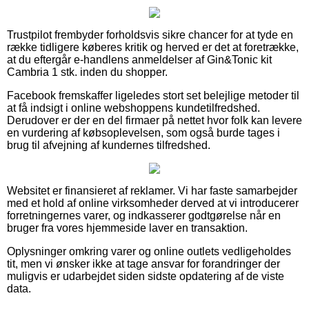
Trustpilot frembyder forholdsvis sikre chancer for at tyde en
række tidligere køberes kritik og herved er det at foretrække,
at du eftergår e-handlens anmeldelser af Gin&Tonic kit
Cambria 1 stk. inden du shopper.
Facebook fremskaffer ligeledes stort set belejlige metoder til
at få indsigt i online webshoppens kundetilfredshed.
Derudover er der en del firmaer på nettet hvor folk kan levere
en vurdering af købsoplevelsen, som også burde tages i
brug til afvejning af kundernes tilfredshed.
Websitet er finansieret af reklamer. Vi har faste samarbejder
med et hold af online virksomheder derved at vi introducerer
forretningernes varer, og indkasserer godtgørelse når en
bruger fra vores hjemmeside laver en transaktion.
Oplysninger omkring varer og online outlets vedligeholdes
tit, men vi ønsker ikke at tage ansvar for forandringer der
muligvis er udarbejdet siden sidste opdatering af de viste
data.