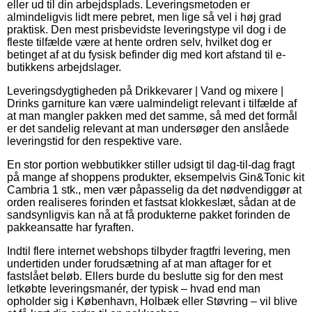
eller ud til din arbejdsplads. Leveringsmetoden er
almindeligvis lidt mere pebret, men lige så vel i høj grad
praktisk. Den mest prisbevidste leveringstype vil dog i de
fleste tilfælde være at hente ordren selv, hvilket dog er
betinget af at du fysisk befinder dig med kort afstand til e-
butikkens arbejdslager.
Leveringsdygtigheden på Drikkevarer | Vand og mixere |
Drinks garniture kan være ualmindeligt relevant i tilfælde af
at man mangler pakken med det samme, så med det formål
er det sandelig relevant at man undersøger den anslåede
leveringstid for den respektive vare.
En stor portion webbutikker stiller udsigt til dag-til-dag fragt
på mange af shoppens produkter, eksempelvis Gin&Tonic kit
Cambria 1 stk., men vær påpasselig da det nødvendiggør at
orden realiseres forinden et fastsat klokkeslæt, sådan at de
sandsynligvis kan nå at få produkterne pakket forinden de
pakkeansatte har fyraften.
Indtil flere internet webshops tilbyder fragtfri levering, men
undertiden under forudsætning af at man aftager for et
fastslået beløb. Ellers burde du beslutte sig for den mest
letkøbte leveringsmanér, der typisk – hvad end man
opholder sig i København, Holbæk eller Støvring – vil blive