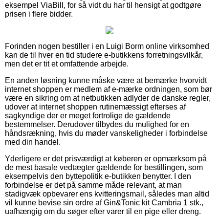
eksempel ViaBill, for så vidt du har til hensigt at godtgøre
prisen i flere bidder.
Forinden nogen bestiller i en Luigi Borm online virksomhed
kan de til hver en tid studere e-butikkens forretningsvilkår,
men det er tit et omfattende arbejde.
En anden løsning kunne måske være at bemærke hvorvidt
internet shoppen er medlem af e-mærke ordningen, som bør
være en sikring om at netbutikken adlyder de danske regler,
udover at internet shoppen rutinemæssigt efterses af
sagkyndige der er meget fortrolige de gældende
bestemmelser. Derudover tilbydes du mulighed for en
håndsrækning, hvis du møder vanskeligheder i forbindelse
med din handel.
Yderligere er det prisværdigt at køberen er opmærksom på
de mest basale vedtægter gældende for bestillingen, som
eksempelvis den byttepolitik e-butikken benytter. I den
forbindelse er det på samme måde relevant, at man
stadigvæk opbevarer ens kvitteringsmail, således man altid
vil kunne bevise sin ordre af Gin&Tonic kit Cambria 1 stk.,
uafhængig om du søger efter varer til en pige eller dreng.