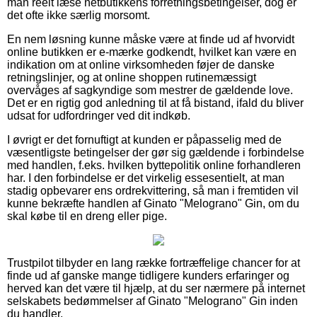
man reelt læse netbutikkens forretningsbetingelser, dog er
det ofte ikke særlig morsomt.
En nem løsning kunne måske være at finde ud af hvorvidt
online butikken er e-mærke godkendt, hvilket kan være en
indikation om at online virksomheden føjer de danske
retningslinjer, og at online shoppen rutinemæssigt
overvåges af sagkyndige som mestrer de gældende love.
Det er en rigtig god anledning til at få bistand, ifald du bliver
udsat for udfordringer ved dit indkøb.
I øvrigt er det fornuftigt at kunden er påpasselig med de
væsentligste betingelser der gør sig gældende i forbindelse
med handlen, f.eks. hvilken byttepolitik online forhandleren
har. I den forbindelse er det virkelig essesentielt, at man
stadig opbevarer ens ordrekvittering, så man i fremtiden vil
kunne bekræfte handlen af Ginato "Melograno" Gin, om du
skal købe til en dreng eller pige.
Trustpilot tilbyder en lang række fortræffelige chancer for at
finde ud af ganske mange tidligere kunders erfaringer og
herved kan det være til hjælp, at du ser nærmere på internet
selskabets bedømmelser af Ginato "Melograno" Gin inden
du handler.