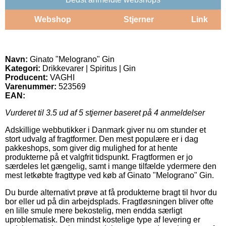
Webshop
Stjerner
Link
Navn:
Ginato "Melograno" Gin
Kategori:
Drikkevarer | Spiritus | Gin
Producent:
VAGHI
Varenummer:
523569
EAN:
Vurderet til
3.5
ud af 5 stjerner baseret på
4
anmeldelser
Adskillige webbutikker i Danmark giver nu om stunder et
stort udvalg af fragtformer. Den mest populære er i dag
pakkeshops, som giver dig mulighed for at hente
produkterne på et valgfrit tidspunkt. Fragtformen er jo
særdeles let gængelig, samt i mange tilfælde ydermere den
mest letkøbte fragttype ved køb af Ginato "Melograno" Gin.
Du burde alternativt prøve at få produkterne bragt til hvor du
bor eller ud på din arbejdsplads. Fragtløsningen bliver ofte
en lille smule mere bekostelig, men endda særligt
uproblematisk. Den mindst kostelige type af levering er