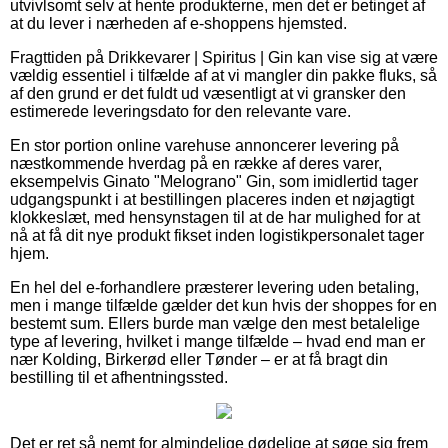
utvivlsomt selv at hente produkterne, men det er betinget af
at du lever i nærheden af e-shoppens hjemsted.
Fragttiden på Drikkevarer | Spiritus | Gin kan vise sig at være
vældig essentiel i tilfælde af at vi mangler din pakke fluks, så
af den grund er det fuldt ud væsentligt at vi gransker den
estimerede leveringsdato for den relevante vare.
En stor portion online varehuse annoncerer levering på
næstkommende hverdag på en række af deres varer,
eksempelvis Ginato "Melograno" Gin, som imidlertid tager
udgangspunkt i at bestillingen placeres inden et nøjagtigt
klokkeslæt, med hensynstagen til at de har mulighed for at
nå at få dit nye produkt fikset inden logistikpersonalet tager
hjem.
En hel del e-forhandlere præsterer levering uden betaling,
men i mange tilfælde gælder det kun hvis der shoppes for en
bestemt sum. Ellers burde man vælge den mest betalelige
type af levering, hvilket i mange tilfælde – hvad end man er
nær Kolding, Birkerød eller Tønder – er at få bragt din
bestilling til et afhentningssted.
Det er ret så nemt for almindelige dødelige at søge sig frem