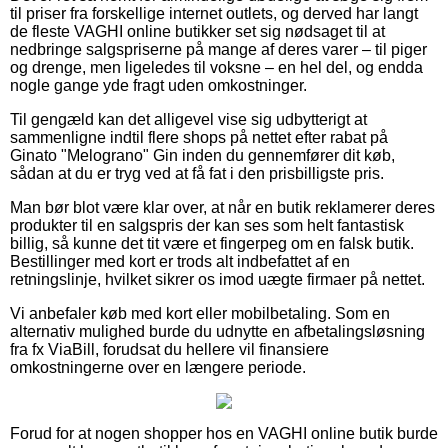
til priser fra forskellige internet outlets, og derved har langt
de fleste VAGHI online butikker set sig nødsaget til at
nedbringe salgspriserne på mange af deres varer – til piger
og drenge, men ligeledes til voksne – en hel del, og endda
nogle gange yde fragt uden omkostninger.
Til gengæld kan det alligevel vise sig udbytterigt at
sammenligne indtil flere shops på nettet efter rabat på
Ginato "Melograno" Gin inden du gennemfører dit køb,
sådan at du er tryg ved at få fat i den prisbilligste pris.
Man bør blot være klar over, at når en butik reklamerer deres
produkter til en salgspris der kan ses som helt fantastisk
billig, så kunne det tit være et fingerpeg om en falsk butik.
Bestillinger med kort er trods alt indbefattet af en
retningslinje, hvilket sikrer os imod uægte firmaer på nettet.
Vi anbefaler køb med kort eller mobilbetaling. Som en
alternativ mulighed burde du udnytte en afbetalingsløsning
fra fx ViaBill, forudsat du hellere vil finansiere
omkostningerne over en længere periode.
Forud for at nogen shopper hos en VAGHI online butik burde