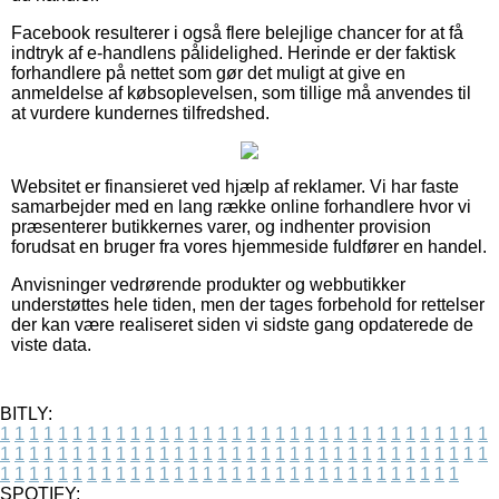
Facebook resulterer i også flere belejlige chancer for at få
indtryk af e-handlens pålidelighed. Herinde er der faktisk
forhandlere på nettet som gør det muligt at give en
anmeldelse af købsoplevelsen, som tillige må anvendes til
at vurdere kundernes tilfredshed.
Websitet er finansieret ved hjælp af reklamer. Vi har faste
samarbejder med en lang række online forhandlere hvor vi
præsenterer butikkernes varer, og indhenter provision
forudsat en bruger fra vores hjemmeside fuldfører en handel.
Anvisninger vedrørende produkter og webbutikker
understøttes hele tiden, men der tages forbehold for rettelser
der kan være realiseret siden vi sidste gang opdaterede de
viste data.
BITLY:
1
1
1
1
1
1
1
1
1
1
1
1
1
1
1
1
1
1
1
1
1
1
1
1
1
1
1
1
1
1
1
1
1
1
1
1
1
1
1
1
1
1
1
1
1
1
1
1
1
1
1
1
1
1
1
1
1
1
1
1
1
1
1
1
1
1
1
1
1
1
1
1
1
1
1
1
1
1
1
1
1
1
1
1
1
1
1
1
1
1
1
1
1
1
1
1
1
1
1
1
SPOTIFY: