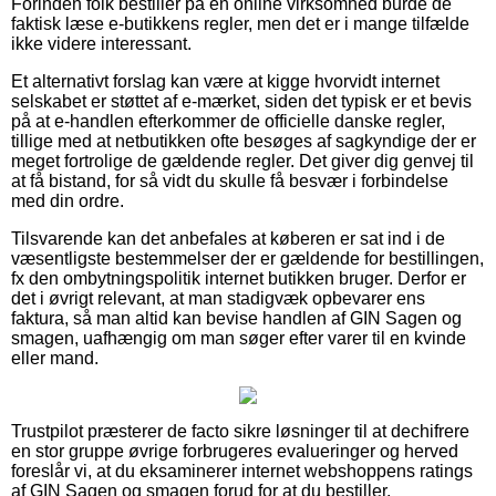
Forinden folk bestiller på en online virksomhed burde de
faktisk læse e-butikkens regler, men det er i mange tilfælde
ikke videre interessant.
Et alternativt forslag kan være at kigge hvorvidt internet
selskabet er støttet af e-mærket, siden det typisk er et bevis
på at e-handlen efterkommer de officielle danske regler,
tillige med at netbutikken ofte besøges af sagkyndige der er
meget fortrolige de gældende regler. Det giver dig genvej til
at få bistand, for så vidt du skulle få besvær i forbindelse
med din ordre.
Tilsvarende kan det anbefales at køberen er sat ind i de
væsentligste bestemmelser der er gældende for bestillingen,
fx den ombytningspolitik internet butikken bruger. Derfor er
det i øvrigt relevant, at man stadigvæk opbevarer ens
faktura, så man altid kan bevise handlen af GIN Sagen og
smagen, uafhængig om man søger efter varer til en kvinde
eller mand.
Trustpilot præsterer de facto sikre løsninger til at dechifrere
en stor gruppe øvrige forbrugeres evalueringer og herved
foreslår vi, at du eksaminerer internet webshoppens ratings
af GIN Sagen og smagen forud for at du bestiller.