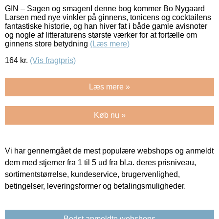
GIN – Sagen og smagenI denne bog kommer Bo Nygaard
Larsen med nye vinkler på ginnens, tonicens og cocktailens
fantastiske historie, og han hiver fat i både gamle avisnoter
og nogle af litteraturens største værker for at fortælle om
ginnens store betydning
(Læs mere)
164
kr.
(Vis fragtpris)
Læs mere »
Køb nu »
Vi har gennemgået de mest populære webshops og anmeldt
dem med stjerner fra 1 til 5 ud fra bl.a. deres prisniveau,
sortimentstørrelse, kundeservice, brugervenlighed,
betingelser, leveringsformer og betalingsmuligheder.
Bedst anmeldte webshops