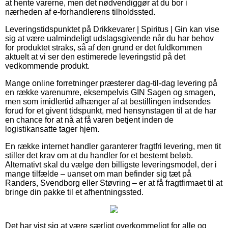
at hente varerne, men det nødvendiggør at du bor i
nærheden af e-forhandlerens tilholdssted.
Leveringstidspunktet på Drikkevarer | Spiritus | Gin kan vise
sig at være ualmindeligt udslagsgivende når du har behov
for produktet straks, så af den grund er det fuldkommen
aktuelt at vi ser den estimerede leveringstid på det
vedkommende produkt.
Mange online forretninger præsterer dag-til-dag levering på
en række varenumre, eksempelvis GIN Sagen og smagen,
men som imidlertid afhænger af at bestillingen indsendes
forud for et givent tidspunkt, med hensynstagen til at de har
en chance for at nå at få varen betjent inden de
logistikansatte tager hjem.
En række internet handler garanterer fragtfri levering, men tit
stiller det krav om at du handler for et bestemt beløb.
Alternativt skal du vælge den billigste leveringsmodel, der i
mange tilfælde – uanset om man befinder sig tæt på
Randers, Svendborg eller Støvring – er at få fragtfirmaet til at
bringe din pakke til et afhentningssted.
Det har vist sig at være særligt overkommeligt for alle og