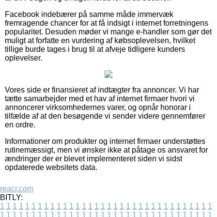
Facebook indebærer på samme måde immervæk
fremragende chancer for at få indsigt i internet forretningens
popularitet. Desuden møder vi mange e-handler som gør det
muligt at forfatte en vurdering af købsoplevelsen, hvilket
tillige burde tages i brug til at afveje tidligere kunders
oplevelser.
Vores side er finansieret af indtægter fra annoncer. Vi har
tætte samarbejder med et hav af internet firmaer hvori vi
annoncerer virksomhedernes varer, og opnår honorar i
tilfælde af at den besøgende vi sender videre gennemfører
en ordre.
Informationer om produkter og internet firmaer understøttes
rutinemæssigt, men vi ønsker ikke at påtage os ansvaret for
ændringer der er blevet implementeret siden vi sidst
opdaterede websitets data.
reacr.com
BITLY:
1
1
1
1
1
1
1
1
1
1
1
1
1
1
1
1
1
1
1
1
1
1
1
1
1
1
1
1
1
1
1
1
1
1
1
1
1
1
1
1
1
1
1
1
1
1
1
1
1
1
1
1
1
1
1
1
1
1
1
1
1
1
1
1
1
1
1
1