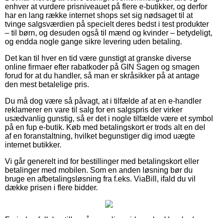
enhver at vurdere prisniveauet på flere e-butikker, og derfor
har en lang række internet shops set sig nødsaget til at
tvinge salgsværdien på specielt deres bedst i test produkter
– til børn, og desuden også til mænd og kvinder – betydeligt,
og endda nogle gange sikre levering uden betaling.
Det kan til hver en tid være gunstigt at granske diverse
online firmaer efter rabatkoder på GIN Sagen og smagen
forud for at du handler, så man er skråsikker på at antage
den mest betalelige pris.
Du må dog være så påvagt, at i tilfælde af at en e-handler
reklamerer en vare til salg for en salgspris der virker
usædvanlig gunstig, så er det i nogle tilfælde være et symbol
på en fup e-butik. Køb med betalingskort er trods alt en del
af en foranstaltning, hvilket begunstiger dig imod uægte
internet butikker.
Vi går generelt ind for bestillinger med betalingskort eller
betalinger med mobilen. Som en anden løsning bør du
bruge en afbetalingsløsning fra f.eks. ViaBill, ifald du vil
dække prisen i flere bidder.