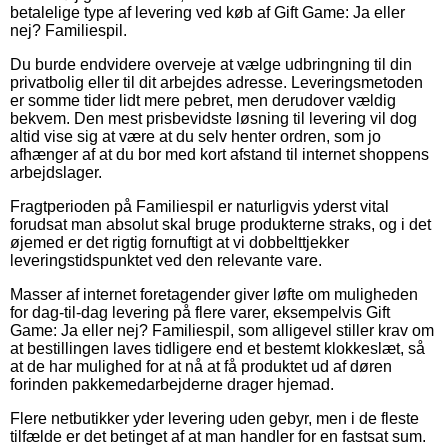
betalelige type af levering ved køb af Gift Game: Ja eller
nej? Familiespil.
Du burde endvidere overveje at vælge udbringning til din
privatbolig eller til dit arbejdes adresse. Leveringsmetoden
er somme tider lidt mere pebret, men derudover vældig
bekvem. Den mest prisbevidste løsning til levering vil dog
altid vise sig at være at du selv henter ordren, som jo
afhænger af at du bor med kort afstand til internet shoppens
arbejdslager.
Fragtperioden på Familiespil er naturligvis yderst vital
forudsat man absolut skal bruge produkterne straks, og i det
øjemed er det rigtig fornuftigt at vi dobbelttjekker
leveringstidspunktet ved den relevante vare.
Masser af internet foretagender giver løfte om muligheden
for dag-til-dag levering på flere varer, eksempelvis Gift
Game: Ja eller nej? Familiespil, som alligevel stiller krav om
at bestillingen laves tidligere end et bestemt klokkeslæt, så
at de har mulighed for at nå at få produktet ud af døren
forinden pakkemedarbejderne drager hjemad.
Flere netbutikker yder levering uden gebyr, men i de fleste
tilfælde er det betinget af at man handler for en fastsat sum.