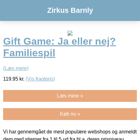
Zirkus Barnly
Gift Game: Ja eller nej?
Familiespil
(Læs mere)
119.95
kr.
(Vis fragtpris)
Læs mere »
Køb nu »
Vi har gennemgået de mest populære webshops og anmeldt
dem med stjerner fra 1 til 5 ud fra bl.a. deres prisniveau,