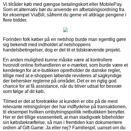
Vi tilråder køb med gængse betalingskort eller MobilePay.
Som et alternativ bør du anvende en afbetalingsordning fra
for eksempel ViaBill, såfremt du gerne vil afdrage pengene i
flere bidder.
Forinden folk køber på en netshop burde man egentlig gøre
sig bekendt med indholdet af netshoppens
handelsbetingelser, dog er det tit et tidskrævende projekt.
En anden mulighed kunne måske være at kontrollere
hvorvidt online forhandleren er e-mærket, som burde være et
kendetegn for at e-butikken opretholder de danske regler,
tillige med at e-shoppen løbende revideres af sagkyndige
der behersker reglerne på området. Det er en rigtig god
chance for at få assistance, når du bliver udsat for besvær
som følge af dit køb.
Tilmed er det at foretrække at kunden er obs på de mest
relevante retningslinjer der har indflydelse på transaktionen,
til eksempel hvilken ombytningspolitik netbutikken benytter.
Her er det tillige essesentielt, at man stadigvæk bibeholder
sin købsbekræftelse, så man i fremtiden kan dokumentere
ordren af Gift Game: Ja eller nej? Familiespil, uanset om du