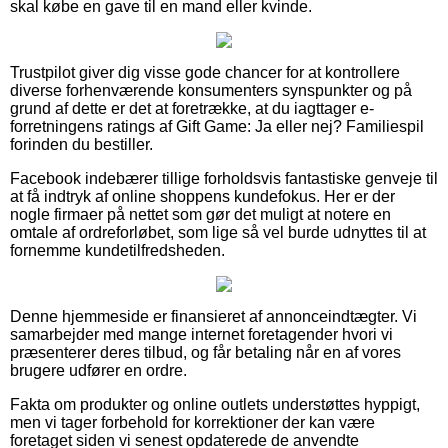
skal købe en gave til en mand eller kvinde.
Trustpilot giver dig visse gode chancer for at kontrollere
diverse forhenværende konsumenters synspunkter og på
grund af dette er det at foretrække, at du iagttager e-
forretningens ratings af Gift Game: Ja eller nej? Familiespil
forinden du bestiller.
Facebook indebærer tillige forholdsvis fantastiske genveje til
at få indtryk af online shoppens kundefokus. Her er der
nogle firmaer på nettet som gør det muligt at notere en
omtale af ordreforløbet, som lige så vel burde udnyttes til at
fornemme kundetilfredsheden.
Denne hjemmeside er finansieret af annonceindtægter. Vi
samarbejder med mange internet foretagender hvori vi
præsenterer deres tilbud, og får betaling når en af vores
brugere udfører en ordre.
Fakta om produkter og online outlets understøttes hyppigt,
men vi tager forbehold for korrektioner der kan være
foretaget siden vi senest opdaterede de anvendte