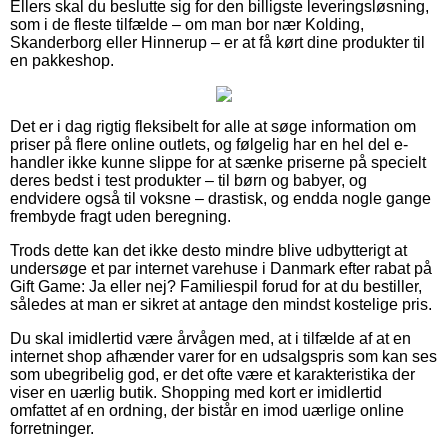
Ellers skal du beslutte sig for den billigste leveringsløsning,
som i de fleste tilfælde – om man bor nær Kolding,
Skanderborg eller Hinnerup – er at få kørt dine produkter til
en pakkeshop.
Det er i dag rigtig fleksibelt for alle at søge information om
priser på flere online outlets, og følgelig har en hel del e-
handler ikke kunne slippe for at sænke priserne på specielt
deres bedst i test produkter – til børn og babyer, og
endvidere også til voksne – drastisk, og endda nogle gange
frembyde fragt uden beregning.
Trods dette kan det ikke desto mindre blive udbytterigt at
undersøge et par internet varehuse i Danmark efter rabat på
Gift Game: Ja eller nej? Familiespil forud for at du bestiller,
således at man er sikret at antage den mindst kostelige pris.
Du skal imidlertid være årvågen med, at i tilfælde af at en
internet shop afhænder varer for en udsalgspris som kan ses
som ubegribelig god, er det ofte være et karakteristika der
viser en uærlig butik. Shopping med kort er imidlertid
omfattet af en ordning, der bistår en imod uærlige online
forretninger.