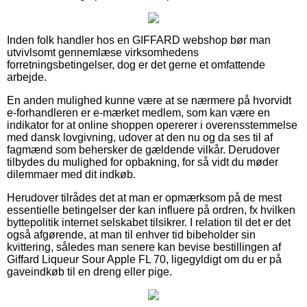
Inden folk handler hos en GIFFARD webshop bør man
utvivlsomt gennemlæse virksomhedens
forretningsbetingelser, dog er det gerne et omfattende
arbejde.
En anden mulighed kunne være at se nærmere på hvorvidt
e-forhandleren er e-mærket medlem, som kan være en
indikator for at online shoppen opererer i overensstemmelse
med dansk lovgivning, udover at den nu og da ses til af
fagmænd som behersker de gældende vilkår. Derudover
tilbydes du mulighed for opbakning, for så vidt du møder
dilemmaer med dit indkøb.
Herudover tilrådes det at man er opmærksom på de mest
essentielle betingelser der kan influere på ordren, fx hvilken
byttepolitik internet selskabet tilsikrer. I relation til det er det
også afgørende, at man til enhver tid bibeholder sin
kvittering, således man senere kan bevise bestillingen af
Giffard Liqueur Sour Apple FL 70, ligegyldigt om du er på
gaveindkøb til en dreng eller pige.