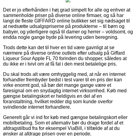
Det er jo efterhånden i høj grad simpelt for alle og enhver at
sammenholde priser på diverse online firmaer, og så har
langt de fleste GIFFARD online butikker set sig nødsaget til
at nedsætte udsalgspriserne på produkterne – til børn og
babyer, og yderligere også til damer og herrer – voldsomt, og
endda nogle gange byde på levering uden beregning.
Trods dette kan det til hver en tid være gavnligt at se
nærmere på diverse online outlets efter udsalg på Giffard
Liqueur Sour Apple FL 70 forinden du shopper, således at
du ikke er i tvivl om at få fat i den mest betalelige pris.
Du skal trods alt være omhyggelig med, at når en internet
forhandler frembyder bedst i test varer til en pris der kan
virke enormt god, så bør det mange gange være et
faresignal om en snydagtig internet virksomhed. Køb med
gængse betalingskort er heldigvis en del af en
foranstaltning, hvilket redder dig som kunde overfor
svindlende internet forhandlere.
Generelt går vi ind for køb med gængse betalingskort eller
mobilbetaling. Som et alternativ bør du drage fordel af et
afdragstilbud fra for eksempel ViaBill, i tilfælde af at du
ønsker at afdrage prisen over en periode.