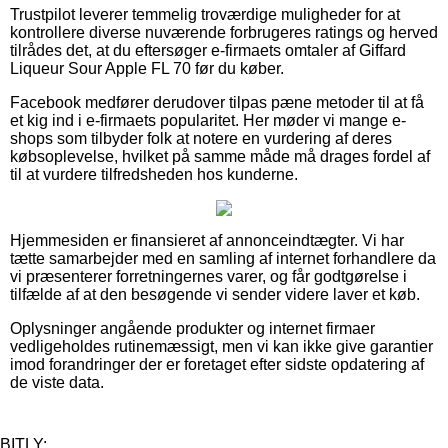
Trustpilot leverer temmelig troværdige muligheder for at
kontrollere diverse nuværende forbrugeres ratings og herved
tilrådes det, at du eftersøger e-firmaets omtaler af Giffard
Liqueur Sour Apple FL 70 før du køber.
Facebook medfører derudover tilpas pæne metoder til at få
et kig ind i e-firmaets popularitet. Her møder vi mange e-
shops som tilbyder folk at notere en vurdering af deres
købsoplevelse, hvilket på samme måde må drages fordel af
til at vurdere tilfredsheden hos kunderne.
Hjemmesiden er finansieret af annonceindtægter. Vi har
tætte samarbejder med en samling af internet forhandlere da
vi præsenterer forretningernes varer, og får godtgørelse i
tilfælde af at den besøgende vi sender videre laver et køb.
Oplysninger angående produkter og internet firmaer
vedligeholdes rutinemæssigt, men vi kan ikke give garantier
imod forandringer der er foretaget efter sidste opdatering af
de viste data.
BITLY: