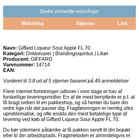
Bedst anmeldte webshops
Webshop
Stjerner
Link
Navn:
Giffard Liqueur Sour Apple FL 70
Kategori:
Drikkevarer | Blandingsspiritus | Likør
Producent:
GIFFARD
Varenummer:
14714
EAN:
Vurderet til
3.8
ud af 5 stjerner baseret på
49
anmeldelser
Flere internet forretninger udlover i vore dage et hav af
forskellige leveringsmidler. En af de mest benyttede er p.t. at
få bragt ordren til en pakkeshop, og så henter du bare din
ordre lige når det passer dig. Fragtløsningen er nemlig ultra
uproblematisk, og ofte endda den mest betalelige type af
levering ved køb af Giffard Liqueur Sour Apple FL 70.
Du bør ydermere påtænke at få pakken sendt til din bopæl
eller til din arbejdsplads. Fragtmetoden er almindeligvis et