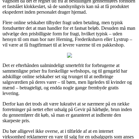
vagtsom da det er regnet ud fra at bestillingen gennemføres forinden
et fastslået klokkeslæt, så de sandsynligvis kan nå at få produktet
ekspederet inden personalet drager hjemad.
Flere online selskaber tilbyder fragt uden betaling, men typisk
forudsætter det at man handler for et fastsat beløb. Desuden må man
udvælge den prisbilligste form for fragt, hvilket typisk – uden
hensyn til om man bor nær Herning, Frederikshavn eller Lystrup –
vil være at få fragtfirmaet til at levere varerne til en pakkeshop.
Det er efterhånden ualmindeligt smertefrit for forbrugerne at
sammenligne priser fra forskellige webshops, og til gengæld har
adskillige online selskaber set sig tvunget til at nedbringe
salgsværdien på deres varer – til børn, men ligeledes til kvinder og
mænd – betragteligt, og endda nogle gange frembyde gratis
levering.
Derfor kan det trods alt være lukrativt at se nærmere på en række
forretninger på nettet efter udsalg på Gevir på hårbøjle, brun inden
du gennemfører dit køb, så man er garanteret at indhente den
skarpeste pris.
Du bør alligevel ikke overse, at i tilfælde af at en internet
virksomhed reklamerer en vare til salg for en udsalgspris som anses