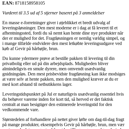
EAN:
8718158958105
Vurderet til
3.5
ud af 5 stjerner baseret på
3
anmeldelser
En masse e-forretninger giver i øjeblikket et bredt udvalg af
leveringsløsninger. Den mest moderne er i dag at få leveret til et
afhentningssted, fordi du så nemt kan hente dine nye produkter når
der er mulighed for det. Fragtløsningen er nemlig vældig simpel, og
i mange tilfælde endvidere den mest letkøbte leveringsudgave ved
køb af Gevir på hårbøjle, brun.
Du kunne ydermere prøve at bestille pakken til levering til din
privatbolig eller ud på din arbejdsplads. Muligheden bliver
almindeligvis en smule dyrere, men omvendt usædvanlig
gnidningsløs. Den mest prisbevidste fragtløsning kan ikke modsiges
at være selv at hente pakken, men den mulighed kræver at du er
med kort afstand til netbutikkens lager.
Leveringstidspunktet på Jul er naturligvis usædvanlig essentiel hvis
du behøver varerne inden for kort tid, så herved er det faktisk
centralt at man besigtiger den estimerede leveringstid for den
vedkommende vare.
Størstedelen af forhandlere på nettet giver løfte om dag-til-dag fragt
på mange produkter, eksempelvis Gevir på hårbøjle, brun, men vær