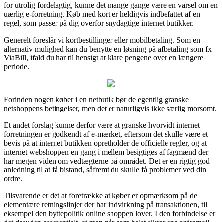
for utrolig fordelagtig, kunne det mange gange være en varsel om en
uærlig e-forretning. Køb med kort er heldigvis indbefattet af en
regel, som passer på dig overfor snydagtige internet butikker.
Generelt foreslår vi kortbestillinger eller mobilbetaling. Som en
alternativ mulighed kan du benytte en løsning på afbetaling som fx
ViaBill, ifald du har til hensigt at klare pengene over en længere
periode.
Forinden nogen køber i en netbutik bør de egentlig granske
netshoppens betingelser, men det er naturligvis ikke særlig morsomt.
Et andet forslag kunne derfor være at granske hvorvidt internet
forretningen er godkendt af e-mærket, eftersom det skulle være et
bevis på at internet butikken opretholder de officielle regler, og at
internet webshoppen en gang i mellem besigtiges af fagmænd der
har megen viden om vedtægterne på området. Det er en rigtig god
anledning til at få bistand, såfremt du skulle få problemer ved din
ordre.
Tilsvarende er det at foretrække at køber er opmærksom på de
elementære retningslinjer der har indvirkning på transaktionen, til
eksempel den byttepolitik online shoppen lover. I den forbindelse er