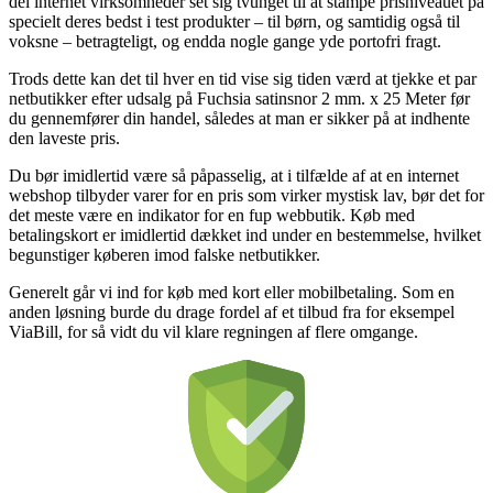
del internet virksomheder set sig tvunget til at stampe prisniveauet på
specielt deres bedst i test produkter – til børn, og samtidig også til
voksne – betragteligt, og endda nogle gange yde portofri fragt.
Trods dette kan det til hver en tid vise sig tiden værd at tjekke et par
netbutikker efter udsalg på Fuchsia satinsnor 2 mm. x 25 Meter før
du gennemfører din handel, således at man er sikker på at indhente
den laveste pris.
Du bør imidlertid være så påpasselig, at i tilfælde af at en internet
webshop tilbyder varer for en pris som virker mystisk lav, bør det for
det meste være en indikator for en fup webbutik. Køb med
betalingskort er imidlertid dækket ind under en bestemmelse, hvilket
begunstiger køberen imod falske netbutikker.
Generelt går vi ind for køb med kort eller mobilbetaling. Som en
anden løsning burde du drage fordel af et tilbud fra for eksempel
ViaBill, for så vidt du vil klare regningen af flere omgange.