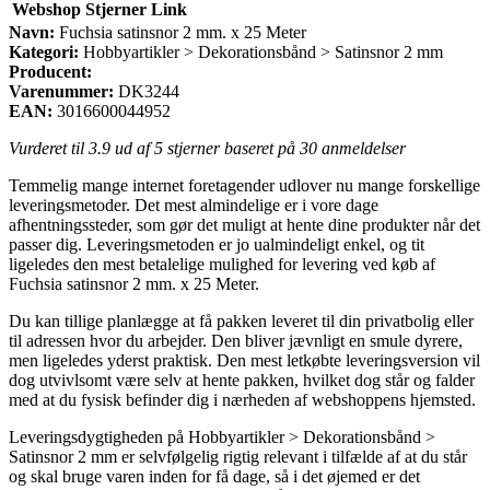
Webshop
Stjerner
Link
Navn:
Fuchsia satinsnor 2 mm. x 25 Meter
Kategori:
Hobbyartikler > Dekorationsbånd > Satinsnor 2 mm
Producent:
Varenummer:
DK3244
EAN:
3016600044952
Vurderet til
3.9
ud af 5 stjerner baseret på
30
anmeldelser
Temmelig mange internet foretagender udlover nu mange forskellige
leveringsmetoder. Det mest almindelige er i vore dage
afhentningssteder, som gør det muligt at hente dine produkter når det
passer dig. Leveringsmetoden er jo ualmindeligt enkel, og tit
ligeledes den mest betalelige mulighed for levering ved køb af
Fuchsia satinsnor 2 mm. x 25 Meter.
Du kan tillige planlægge at få pakken leveret til din privatbolig eller
til adressen hvor du arbejder. Den bliver jævnligt en smule dyrere,
men ligeledes yderst praktisk. Den mest letkøbte leveringsversion vil
dog utvivlsomt være selv at hente pakken, hvilket dog står og falder
med at du fysisk befinder dig i nærheden af webshoppens hjemsted.
Leveringsdygtigheden på Hobbyartikler > Dekorationsbånd >
Satinsnor 2 mm er selvfølgelig rigtig relevant i tilfælde af at du står
og skal bruge varen inden for få dage, så i det øjemed er det