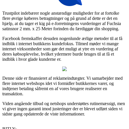
Trustpilot indebærer nogle anstændige muligheder for at fortolke
flere øvrige køberes betragtninger og på grund af dette er det en
hjælp, at du tager et kig på e-forretningens vurderinger af Fuchsia
satinsnor 2 mm. x 25 Meter forinden du færdiggør din shopping.
Facebook fremskaffer desuden nogenlunde ærlige metoder til at få
indblik i internet butikkens kundefokus. Tilmed møder vi mange
internet virksomheder som gør det muligt at ytre en vurdering af
deres købsoplevelse, hvilket ydermere burde bruges til at få et
indblik i hvor glade kunderne er.
Denne side er finansieret af reklameindtægter. Vi samarbejder med
flere internet webshops idet vi formidler butikkernes varer, og
indtjener betaling såfremt en af vores brugere realiserer en
transaktion.
Viden angående tilbud og netshops understøttes rutinemæssigt, men
vi giver ingen garanti imod justeringer der er blevet udført siden vi
sidste gang opdaterede de viste informationer.
BITLY: