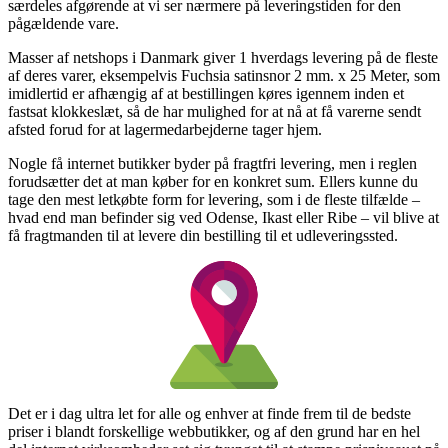
særdeles afgørende at vi ser nærmere på leveringstiden for den
pågældende vare.
Masser af netshops i Danmark giver 1 hverdags levering på de fleste
af deres varer, eksempelvis Fuchsia satinsnor 2 mm. x 25 Meter, som
imidlertid er afhængig af at bestillingen køres igennem inden et
fastsat klokkeslæt, så de har mulighed for at nå at få varerne sendt
afsted forud for at lagermedarbejderne tager hjem.
Nogle få internet butikker byder på fragtfri levering, men i reglen
forudsætter det at man køber for en konkret sum. Ellers kunne du
tage den mest letkøbte form for levering, som i de fleste tilfælde –
hvad end man befinder sig ved Odense, Ikast eller Ribe – vil blive at
få fragtmanden til at levere din bestilling til et udleveringssted.
Det er i dag ultra let for alle og enhver at finde frem til de bedste
priser i blandt forskellige webbutikker, og af den grund har en hel