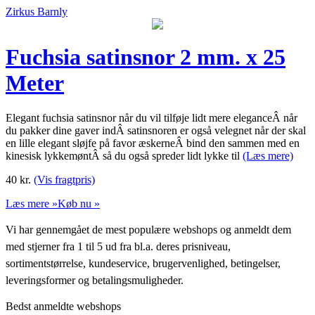
Zirkus Barnly
Fuchsia satinsnor 2 mm. x 25
Meter
Elegant fuchsia satinsnor når du vil tilføje lidt mere eleganceÂ når
du pakker dine gaver indÂ satinsnoren er også velegnet når der skal
en lille elegant sløjfe på favor æskerneÂ bind den sammen med en
kinesisk lykkemøntÂ så du også spreder lidt lykke til
(Læs mere)
40
kr.
(Vis fragtpris)
Læs mere »
Køb nu »
Vi har gennemgået de mest populære webshops og anmeldt dem
med stjerner fra 1 til 5 ud fra bl.a. deres prisniveau,
sortimentstørrelse, kundeservice, brugervenlighed, betingelser,
leveringsformer og betalingsmuligheder.
Bedst anmeldte webshops