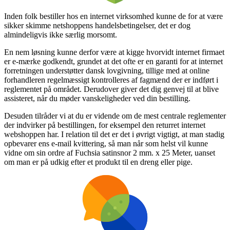
Inden folk bestiller hos en internet virksomhed kunne de for at være
sikker skimme netshoppens handelsbetingelser, det er dog
almindeligvis ikke særlig morsomt.
En nem løsning kunne derfor være at kigge hvorvidt internet firmaet
er e-mærke godkendt, grundet at det ofte er en garanti for at internet
forretningen understøtter dansk lovgivning, tillige med at online
forhandleren regelmæssigt kontrolleres af fagmænd der er indført i
reglementet på området. Derudover giver det dig genvej til at blive
assisteret, når du møder vanskeligheder ved din bestilling.
Desuden tilråder vi at du er vidende om de mest centrale reglementer
der indvirker på bestillingen, for eksempel den returret internet
webshoppen har. I relation til det er det i øvrigt vigtigt, at man stadig
opbevarer ens e-mail kvittering, så man når som helst vil kunne
vidne om sin ordre af Fuchsia satinsnor 2 mm. x 25 Meter, uanset
om man er på udkig efter et produkt til en dreng eller pige.