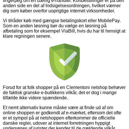
fingerpeg om en uærlig e-handler. Kortbestillinger er på den
anden side en del af Indsigelsesordningen, hvilket værner
dig som køber overfor uoprigtige internet virksomheder.
Vi tilråder køb med gængse betalingskort eller MobilePay.
Som en anden løsning bør du vælge en løsning på
afbetaling som for eksempel ViaBill, hvis du har til hensigt at
klare regningen senere.
Forud for at folk shopper på en Clementoni netshop behøver
de faktisk granske e-butikkens vilkår, det er dog i mange
tilfælde ikke videre spændende.
Et nemt alternativ kunne måske være at finde ud af om
online shoppen er godkendt af e-mærket, eftersom det ofte
er et sympol på at netshoppen efterkommer de officielle
danske regler, udover at internet forretningen hyppigt
undersøges af jurister der kender til de gældende vilkår.