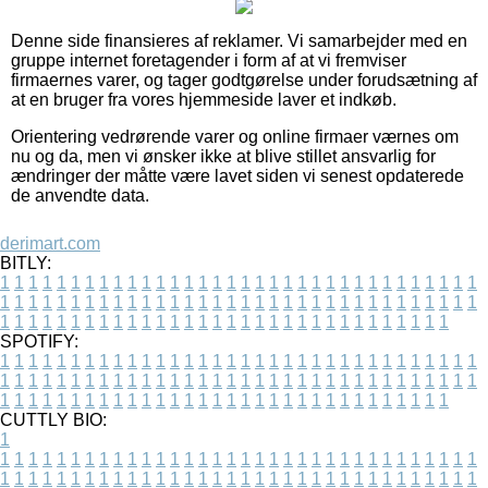
Denne side finansieres af reklamer. Vi samarbejder med en
gruppe internet foretagender i form af at vi fremviser
firmaernes varer, og tager godtgørelse under forudsætning af
at en bruger fra vores hjemmeside laver et indkøb.
Orientering vedrørende varer og online firmaer værnes om
nu og da, men vi ønsker ikke at blive stillet ansvarlig for
ændringer der måtte være lavet siden vi senest opdaterede
de anvendte data.
derimart.com
BITLY:
1
1
1
1
1
1
1
1
1
1
1
1
1
1
1
1
1
1
1
1
1
1
1
1
1
1
1
1
1
1
1
1
1
1
1
1
1
1
1
1
1
1
1
1
1
1
1
1
1
1
1
1
1
1
1
1
1
1
1
1
1
1
1
1
1
1
1
1
1
1
1
1
1
1
1
1
1
1
1
1
1
1
1
1
1
1
1
1
1
1
1
1
1
1
1
1
1
1
1
1
SPOTIFY:
1
1
1
1
1
1
1
1
1
1
1
1
1
1
1
1
1
1
1
1
1
1
1
1
1
1
1
1
1
1
1
1
1
1
1
1
1
1
1
1
1
1
1
1
1
1
1
1
1
1
1
1
1
1
1
1
1
1
1
1
1
1
1
1
1
1
1
1
1
1
1
1
1
1
1
1
1
1
1
1
1
1
1
1
1
1
1
1
1
1
1
1
1
1
1
1
1
1
1
1
CUTTLY BIO:
1
1
1
1
1
1
1
1
1
1
1
1
1
1
1
1
1
1
1
1
1
1
1
1
1
1
1
1
1
1
1
1
1
1
1
1
1
1
1
1
1
1
1
1
1
1
1
1
1
1
1
1
1
1
1
1
1
1
1
1
1
1
1
1
1
1
1
1
1