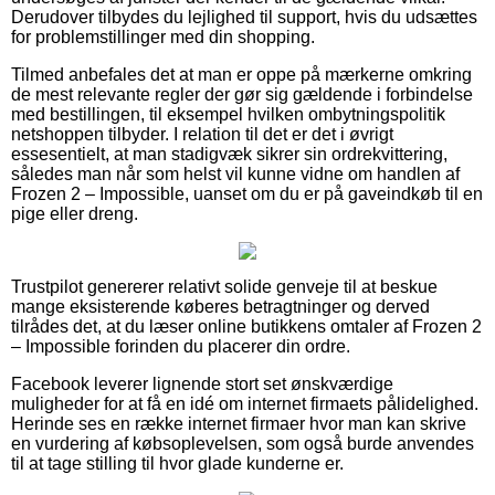
Derudover tilbydes du lejlighed til support, hvis du udsættes
for problemstillinger med din shopping.
Tilmed anbefales det at man er oppe på mærkerne omkring
de mest relevante regler der gør sig gældende i forbindelse
med bestillingen, til eksempel hvilken ombytningspolitik
netshoppen tilbyder. I relation til det er det i øvrigt
essesentielt, at man stadigvæk sikrer sin ordrekvittering,
således man når som helst vil kunne vidne om handlen af
Frozen 2 – Impossible, uanset om du er på gaveindkøb til en
pige eller dreng.
Trustpilot genererer relativt solide genveje til at beskue
mange eksisterende køberes betragtninger og derved
tilrådes det, at du læser online butikkens omtaler af Frozen 2
– Impossible forinden du placerer din ordre.
Facebook leverer lignende stort set ønskværdige
muligheder for at få en idé om internet firmaets pålidelighed.
Herinde ses en række internet firmaer hvor man kan skrive
en vurdering af købsoplevelsen, som også burde anvendes
til at tage stilling til hvor glade kunderne er.