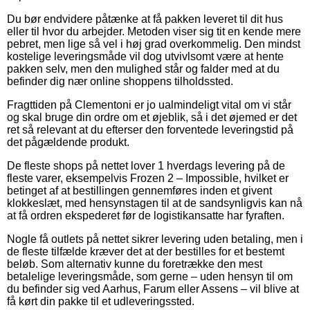
Du bør endvidere påtænke at få pakken leveret til dit hus
eller til hvor du arbejder. Metoden viser sig tit en kende mere
pebret, men lige så vel i høj grad overkommelig. Den mindst
kostelige leveringsmåde vil dog utvivlsomt være at hente
pakken selv, men den mulighed står og falder med at du
befinder dig nær online shoppens tilholdssted.
Fragttiden på Clementoni er jo ualmindeligt vital om vi står
og skal bruge din ordre om et øjeblik, så i det øjemed er det
ret så relevant at du efterser den forventede leveringstid på
det pågældende produkt.
De fleste shops på nettet lover 1 hverdags levering på de
fleste varer, eksempelvis Frozen 2 – Impossible, hvilket er
betinget af at bestillingen gennemføres inden et givent
klokkeslæt, med hensynstagen til at de sandsynligvis kan nå
at få ordren ekspederet før de logistikansatte har fyraften.
Nogle få outlets på nettet sikrer levering uden betaling, men i
de fleste tilfælde kræver det at der bestilles for et bestemt
beløb. Som alternativ kunne du foretrække den mest
betalelige leveringsmåde, som gerne – uden hensyn til om
du befinder sig ved Aarhus, Farum eller Assens – vil blive at
få kørt din pakke til et udleveringssted.