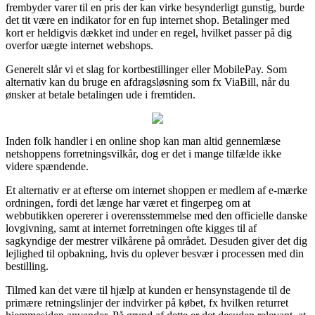
frembyder varer til en pris der kan virke besynderligt gunstig, burde
det tit være en indikator for en fup internet shop. Betalinger med
kort er heldigvis dækket ind under en regel, hvilket passer på dig
overfor uægte internet webshops.
Generelt slår vi et slag for kortbestillinger eller MobilePay. Som
alternativ kan du bruge en afdragsløsning som fx ViaBill, når du
ønsker at betale betalingen ude i fremtiden.
Inden folk handler i en online shop kan man altid gennemlæse
netshoppens forretningsvilkår, dog er det i mange tilfælde ikke
videre spændende.
Et alternativ er at efterse om internet shoppen er medlem af e-mærke
ordningen, fordi det længe har været et fingerpeg om at
webbutikken opererer i overensstemmelse med den officielle danske
lovgivning, samt at internet forretningen ofte kigges til af
sagkyndige der mestrer vilkårene på området. Desuden giver det dig
lejlighed til opbakning, hvis du oplever besvær i processen med din
bestilling.
Tilmed kan det være til hjælp at kunden er hensynstagende til de
primære retningslinjer der indvirker på købet, fx hvilken returret