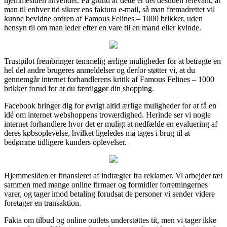
hjemmesiden anvender. På grund af dette er det desuden relevant, at
man til enhver tid sikrer ens faktura e-mail, så man fremadrettet vil
kunne bevidne ordren af Famous Felines – 1000 brikker, uden
hensyn til om man leder efter en vare til en mand eller kvinde.
Trustpilot frembringer temmelig ærlige muligheder for at betragte en
hel del andre brugeres anmeldelser og derfor støtter vi, at du
gennemgår internet forhandlerens kritik af Famous Felines – 1000
brikker forud for at du færdiggør din shopping.
Facebook bringer dig for øvrigt altid ærlige muligheder for at få en
idé om internet webshoppens troværdighed. Herinde ser vi nogle
internet forhandlere hvor det er muligt at nedfælde en evaluering af
deres købsoplevelse, hvilket ligeledes må tages i brug til at
bedømme tidligere kunders oplevelser.
Hjemmesiden er finansieret af indtægter fra reklamer. Vi arbejder tæt
sammen med mange online firmaer og formidler forretningernes
varer, og tager imod betaling forudsat de personer vi sender videre
foretager en transaktion.
Fakta om tilbud og online outlets understøttes tit, men vi tager ikke