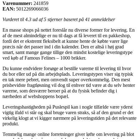
Varenummer:
241859
EAN:
5012269066036
Vurderet til
4.3
ud af 5 stjerner baseret på
41
anmeldelser
En masse shops på nettet foreslår nu diverse former for levering. En
af de mest almindelige er nu til dags at få leveret til en pakkeshop,
fordi det er ekstremt fleksibelt at kunne hente de købte varer lige
præcis når det passer ind i din kalender. Den er altså i høj grad
smart, samt mange gange tillige den mindst kostelige leveringstype
ved køb af Famous Felines – 1000 brikker.
Du kunne endvidere forsøge at bestille varerne til levering til hvor
du bor eller ud på din arbejdsplads. Leveringstypen viser sig typisk
en tak mere pebret, men omvendt super overkommelig. Den mest
prisbevidste fragtløsning vil dog til enhver tid være at du selv henter
varerne, som desværre beroer på at du fysisk befinder dig i
nærheden af webshoppens bopæl.
Leveringshastigheden på Puslespil kan i nogle tilfælde være yderst
vigtig ifald vi står og skal bruge varen straks, så af den grund er det
virkelig klogt at vi kigger nærmere på leveringstiden på det relevante
produkt.
Temmelig mange online forretninger giver løfte om levering på blot