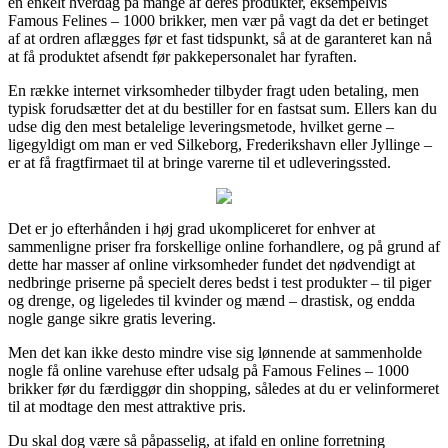
en enkelt hverdag på mange af deres produkter, eksempelvis
Famous Felines – 1000 brikker, men vær på vagt da det er betinget
af at ordren aflægges før et fast tidspunkt, så at de garanteret kan nå
at få produktet afsendt før pakkepersonalet har fyraften.
En række internet virksomheder tilbyder fragt uden betaling, men
typisk forudsætter det at du bestiller for en fastsat sum. Ellers kan du
udse dig den mest betalelige leveringsmetode, hvilket gerne –
ligegyldigt om man er ved Silkeborg, Frederikshavn eller Jyllinge –
er at få fragtfirmaet til at bringe varerne til et udleveringssted.
Det er jo efterhånden i høj grad ukompliceret for enhver at
sammenligne priser fra forskellige online forhandlere, og på grund af
dette har masser af online virksomheder fundet det nødvendigt at
nedbringe priserne på specielt deres bedst i test produkter – til piger
og drenge, og ligeledes til kvinder og mænd – drastisk, og endda
nogle gange sikre gratis levering.
Men det kan ikke desto mindre vise sig lønnende at sammenholde
nogle få online varehuse efter udsalg på Famous Felines – 1000
brikker før du færdiggør din shopping, således at du er velinformeret
til at modtage den mest attraktive pris.
Du skal dog være så påpasselig, at ifald en online forretning