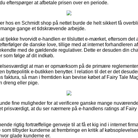
du efterspørger at afbetale prisen over en periode.
ler hos en Schmidt shop på nettet burde de helt sikkert få overb
t mange gange et tidskrævende arbejde.
at tjekke hvorvidt e-handlen er tilsluttet e-mærket, eftersom det 
 efterfølger de danske love, tillige med at internet forhandleren a
ekendte med de gældende regulativer. Dette er desuden din cha
 som følge af dit indkøb.
alelsesværdigt at man er opmærksom på de primære reglementer 
n byttepolitik e-butikken benytter. I relation til det er det desu
 faktura, så man i fremtiden kan bevise købet af Fairy Tale Ma
en dreng eller pige.
nlunde fine muligheder for at verificere ganske mange nuværen
et prisværdigt, at du ser nærmere på e-handlens ratings af Fairy 
ende rigtig fortræffelige genveje til at få et kig ind i internet fi
 som tilbyder kunderne at frembringe en kritik af købsoplevelse
hvor glade kunderne er.