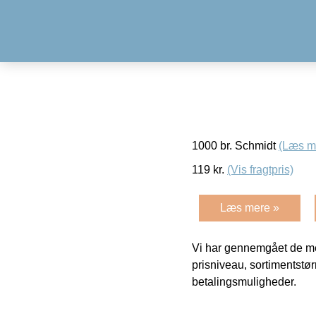
1000 br. Schmidt
(Læs m
119
kr.
(Vis fragtpris)
Læs mere »
Vi har gennemgået de mes
prisniveau, sortimentstø
betalingsmuligheder.