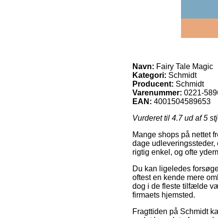
Navn:
Fairy Tale Magic
Kategori:
Schmidt
Producent:
Schmidt
Varenummer:
0221-589
EAN:
4001504589653
Vurderet til
4.7
ud af 5 st
Mange shops på nettet fre
dage udleveringssteder, 
rigtig enkel, og ofte yd
Du kan ligeledes forsøge a
oftest en kende mere omk
dog i de fleste tilfælde 
firmaets hjemsted.
Fragttiden på Schmidt ka