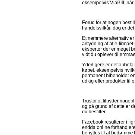
eksempelvis ViaBill, når 
Forud for at nogen bestil
handelsvilkår, dog er de
Et nemmere alternativ er 
antydning af at e-firmaet
eksperter der er meget b
vidt du oplever dilemmaer
Yderligere er det anbef
købet, eksempelvis hvilke
permanent bibeholder ens
udkig efter produkter til 
Trustpilot tilbyder noge
og på grund af dette er d
du bestiller.
Facebook resulterer i lign
endda online forhandlere
benyttes til at bedømme 