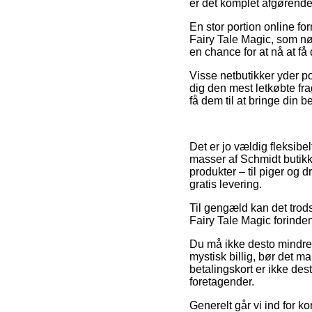
er det komplet afgørende
En stor portion online f
Fairy Tale Magic, som nø
en chance for at nå at få 
Visse netbutikker yder p
dig den mest letkøbte fra
få dem til at bringe din be
Det er jo vældig fleksibelt
masser af Schmidt butik
produkter – til piger og 
gratis levering.
Til gengæld kan det trods
Fairy Tale Magic forinde
Du må ikke desto mindre ik
mystisk billig, bør det 
betalingskort er ikke dest
foretagender.
Generelt går vi ind for k