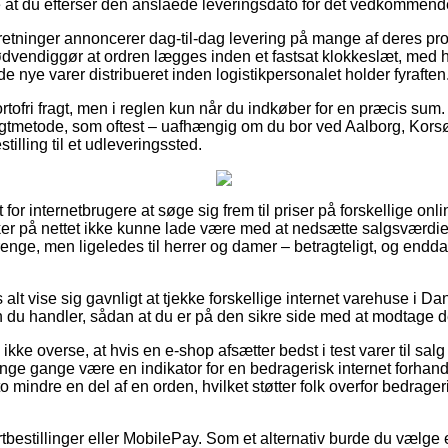
 at du efterser den anslåede leveringsdato for det vedkommend
orretninger annoncerer dag-til-dag levering på mange af deres pr
dvendiggør at ordren lægges inden et fastsat klokkeslæt, med h
de nye varer distribueret inden logistikpersonalet holder fyraften
ortofri fragt, men i reglen kun når du indkøber for en præcis s
gtmetode, som oftest – uafhængig om du bor ved Aalborg, Korsør 
stilling til et udleveringssted.
 for internetbrugere at søge sig frem til priser på forskellige onlin
ker på nettet ikke kunne lade være med at nedsætte salgsværdi
drenge, men ligeledes til herrer og damer – betragteligt, og end
 alt vise sig gavnligt at tjekke forskellige internet varehuse i D
n du handler, sådan at du er på den sikre side med at modtage d
ke overse, at hvis en e-shop afsætter bedst i test varer til salg 
mange gange være en indikator for en bedragerisk internet forh
o mindre en del af en orden, hvilket støtter folk overfor bedrager
ortbestillinger eller MobilePay. Som et alternativ burde du vælge 