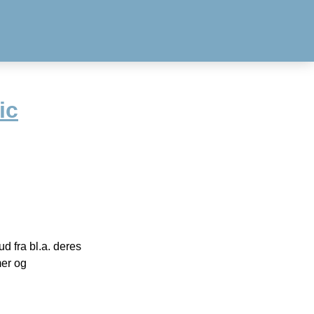
ic
 fra bl.a. deres
mer og