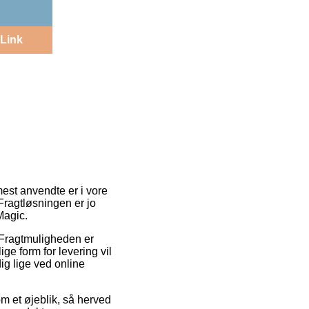
Link
mest anvendte er i vore
Fragtløsningen er jo
Magic.
e. Fragtmuligheden er
e form for levering vil
dig lige ved online
m et øjeblik, så herved