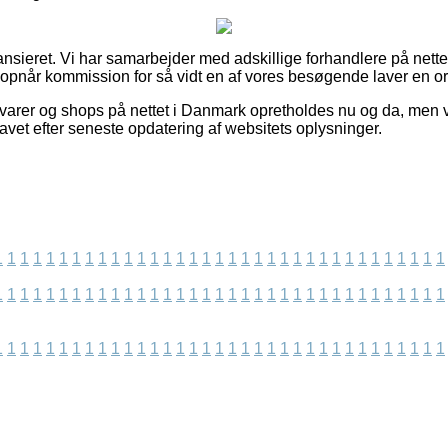
ansieret. Vi har samarbejder med adskillige forhandlere på nette
g opnår kommission for så vidt en af vores besøgende laver en or
arer og shops på nettet i Danmark opretholdes nu og da, men vi
lavet efter seneste opdatering af websitets oplysninger.
1
1
1
1
1
1
1
1
1
1
1
1
1
1
1
1
1
1
1
1
1
1
1
1
1
1
1
1
1
1
1
1
1
1
1
1
1
1
1
1
1
1
1
1
1
1
1
1
1
1
1
1
1
1
1
1
1
1
1
1
1
1
1
1
1
1
1
1
1
1
1
1
1
1
1
1
1
1
1
1
1
1
1
1
1
1
1
1
1
1
1
1
1
1
1
1
1
1
1
1
1
1
1
1
1