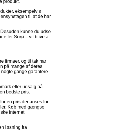
e produkt.
odukter, eksempelvis
ensynstagen til at de har
.
um. Desuden kunne du udse
eller Sorø – vil blive at
e firmaer, og til tak har
en på mange af deres
da nogle gange garantere
anmark efter udsalg på
en bedste pris.
for en pris der anses for
andler. Køb med gængse
iske internet
en løsning fra