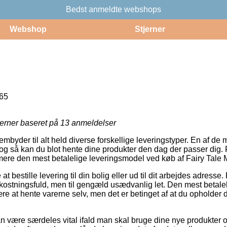
Bedst anmeldte webshops
Webshop
Stjerner
65
jerner baseret på
13
anmeldelser
mbyder til alt held diverse forskellige leveringstyper. En af de 
og så kan du blot hente dine produkter den dag der passer dig. 
ermere den mest betalelige leveringsmodel ved køb af Fairy Tale 
t bestille levering til din bolig eller ud til dit arbejdes adress
ostningsfuld, men til gengæld usædvanlig let. Den mest betalelig
være at hente varerne selv, men det er betinget af at du opholder 
n være særdeles vital ifald man skal bruge dine nye produkter o