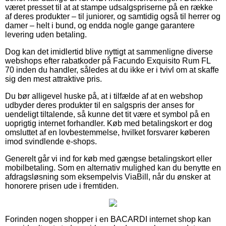
været presset til at at stampe udsalgspriserne på en række
af deres produkter – til juniorer, og samtidig også til herrer og
damer – helt i bund, og endda nogle gange garantere
levering uden betaling.
Dog kan det imidlertid blive nyttigt at sammenligne diverse
webshops efter rabatkoder på Facundo Exquisito Rum FL
70 inden du handler, således at du ikke er i tvivl om at skaffe
sig den mest attraktive pris.
Du bør alligevel huske på, at i tilfælde af at en webshop
udbyder deres produkter til en salgspris der anses for
uendeligt tiltalende, så kunne det tit være et symbol på en
uoprigtig internet forhandler. Køb med betalingskort er dog
omsluttet af en lovbestemmelse, hvilket forsvarer køberen
imod svindlende e-shops.
Generelt går vi ind for køb med gængse betalingskort eller
mobilbetaling. Som en alternativ mulighed kan du benytte en
afdragsløsning som eksempelvis ViaBill, når du ønsker at
honorere prisen ude i fremtiden.
Forinden nogen shopper i en BACARDI internet shop kan