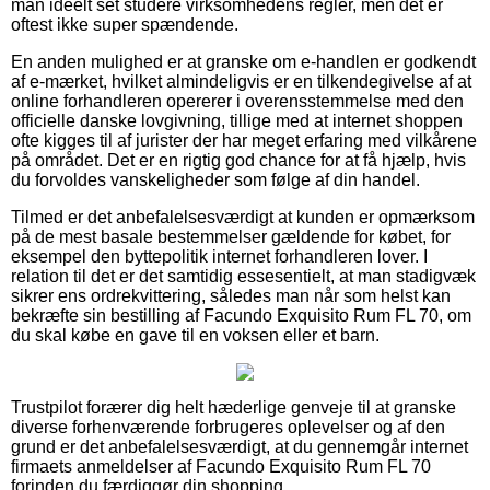
man ideelt set studere virksomhedens regler, men det er
oftest ikke super spændende.
En anden mulighed er at granske om e-handlen er godkendt
af e-mærket, hvilket almindeligvis er en tilkendegivelse af at
online forhandleren opererer i overensstemmelse med den
officielle danske lovgivning, tillige med at internet shoppen
ofte kigges til af jurister der har meget erfaring med vilkårene
på området. Det er en rigtig god chance for at få hjælp, hvis
du forvoldes vanskeligheder som følge af din handel.
Tilmed er det anbefalelsesværdigt at kunden er opmærksom
på de mest basale bestemmelser gældende for købet, for
eksempel den byttepolitik internet forhandleren lover. I
relation til det er det samtidig essesentielt, at man stadigvæk
sikrer ens ordrekvittering, således man når som helst kan
bekræfte sin bestilling af Facundo Exquisito Rum FL 70, om
du skal købe en gave til en voksen eller et barn.
Trustpilot forærer dig helt hæderlige genveje til at granske
diverse forhenværende forbrugeres oplevelser og af den
grund er det anbefalelsesværdigt, at du gennemgår internet
firmaets anmeldelser af Facundo Exquisito Rum FL 70
forinden du færdiggør din shopping.