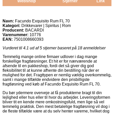
Webshop
Stjerner
Link
Navn:
Facundo Exquisito Rum FL 70
Kategori:
Drikkevarer | Spiritus | Rom
Producent:
BACARDI
Varenummer:
10776
EAN:
7501008660393
Vurderet til
4.1
ud af 5 stjerner baseret på
18
anmeldelser
Temmelig mange online firmaer udlover i dag mange
forskellige fragtløsninger. Et hit er for nærværende at
afsende til en pakkeshop, fordi det så giver dig god
fleksibilitet til at kunne afhente din bestilling når der er
mulighed for det. Fragttypen er nemlig vældig overkommelig,
samt i mange tilfælde endvidere den prisbilligste
fragtløsning ved køb af Facundo Exquisito Rum FL 70.
Du bør ydermere overveje at få produkterne bragt til din
lejlighed eller hus eller til hvor du arbejder. Leveringsformen
bliver tit en kende mere omkostningsfuld, men lige så vel
temmelig praktisk. Den mest betalelige fragtløsning vil dog i
de fleste tilfælde være at du selv henter varerne, hvilket dog