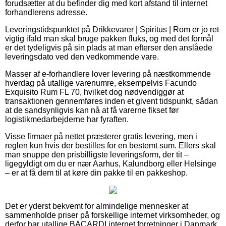
forudsætter at du befinder dig med kort afstand til internet
forhandlerens adresse.
Leveringstidspunktet på Drikkevarer | Spiritus | Rom er jo ret
vigtig ifald man skal bruge pakken fluks, og med det formål
er det tydeligvis på sin plads at man efterser den anslåede
leveringsdato ved den vedkommende vare.
Masser af e-forhandlere lover levering på næstkommende
hverdag på utallige varenumre, eksempelvis Facundo
Exquisito Rum FL 70, hvilket dog nødvendiggør at
transaktionen gennemføres inden et givent tidspunkt, sådan
at de sandsynligvis kan nå at få varerne fikset før
logistikmedarbejderne har fyraften.
Visse firmaer på nettet præsterer gratis levering, men i
reglen kun hvis der bestilles for en bestemt sum. Ellers skal
man snuppe den prisbilligste leveringsform, der tit –
ligegyldigt om du er nær Aarhus, Kalundborg eller Helsinge
– er at få dem til at køre din pakke til en pakkeshop.
Det er yderst bekvemt for almindelige mennesker at
sammenholde priser på forskellige internet virksomheder, og
derfor har utallige BACARDI internet forretninger i Danmark