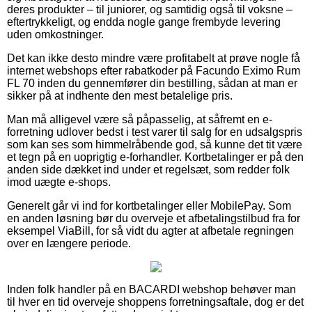
deres produkter – til juniorer, og samtidig også til voksne –
eftertrykkeligt, og endda nogle gange frembyde levering
uden omkostninger.
Det kan ikke desto mindre være profitabelt at prøve nogle få
internet webshops efter rabatkoder på Facundo Eximo Rum
FL 70 inden du gennemfører din bestilling, sådan at man er
sikker på at indhente den mest betalelige pris.
Man må alligevel være så påpasselig, at såfremt en e-
forretning udlover bedst i test varer til salg for en udsalgspris
som kan ses som himmelråbende god, så kunne det tit være
et tegn på en uoprigtig e-forhandler. Kortbetalinger er på den
anden side dækket ind under et regelsæt, som redder folk
imod uægte e-shops.
Generelt går vi ind for kortbetalinger eller MobilePay. Som
en anden løsning bør du overveje et afbetalingstilbud fra for
eksempel ViaBill, for så vidt du agter at afbetale regningen
over en længere periode.
Inden folk handler på en BACARDI webshop behøver man
til hver en tid overveje shoppens forretningsaftale, dog er det