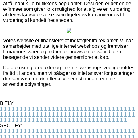
at få indblik i e-butikkens popularitet. Desuden er der en del
e-firmaer som giver folk mulighed for at afgive en vurdering
af deres købsoplevelse, som ligeledes kan anvendes til
vurdering af kundetilfredsheden.
Vores website er finansieret af indtægter fra reklamer. Vi har
samarbejder med utallige internet webshops og fremviser
firmaernes varer, og indhenter provision for så vidt den
besøgende vi sender videre gennemfører et køb.
Data omkring produkter og internet webshops vedligeholdes
fra tid til anden, men vi påtager os intet ansvar for justeringer
der kan være udført efter at vi senest opdaterede de
anvendte oplysninger.
BITLY:
1
1
1
1
1
1
1
1
1
1
1
1
1
1
1
1
1
1
1
1
1
1
1
1
1
1
1
1
1
1
1
1
1
1
1
1
1
1
1
1
1
1
1
1
1
1
1
1
1
1
1
1
1
1
1
1
1
1
1
1
1
1
1
1
1
1
1
1
1
1
1
1
1
1
1
1
1
1
1
1
1
1
1
1
1
1
1
1
1
1
1
1
1
1
1
1
1
1
1
1
SPOTIFY:
1
1
1
1
1
1
1
1
1
1
1
1
1
1
1
1
1
1
1
1
1
1
1
1
1
1
1
1
1
1
1
1
1
1
1
1
1
1
1
1
1
1
1
1
1
1
1
1
1
1
1
1
1
1
1
1
1
1
1
1
1
1
1
1
1
1
1
1