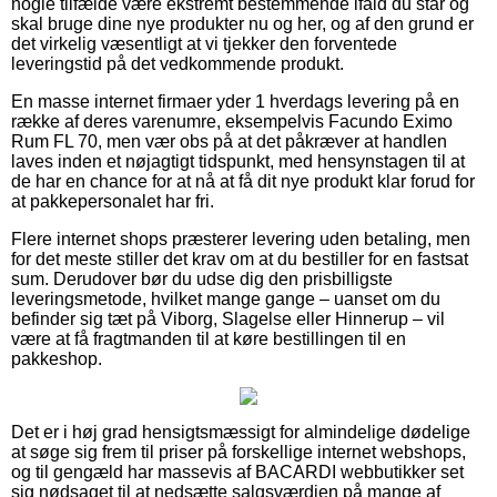
nogle tilfælde være ekstremt bestemmende ifald du står og
skal bruge dine nye produkter nu og her, og af den grund er
det virkelig væsentligt at vi tjekker den forventede
leveringstid på det vedkommende produkt.
En masse internet firmaer yder 1 hverdags levering på en
række af deres varenumre, eksempelvis Facundo Eximo
Rum FL 70, men vær obs på at det påkræver at handlen
laves inden et nøjagtigt tidspunkt, med hensynstagen til at
de har en chance for at nå at få dit nye produkt klar forud for
at pakkepersonalet har fri.
Flere internet shops præsterer levering uden betaling, men
for det meste stiller det krav om at du bestiller for en fastsat
sum. Derudover bør du udse dig den prisbilligste
leveringsmetode, hvilket mange gange – uanset om du
befinder sig tæt på Viborg, Slagelse eller Hinnerup – vil
være at få fragtmanden til at køre bestillingen til en
pakkeshop.
Det er i høj grad hensigtsmæssigt for almindelige dødelige
at søge sig frem til priser på forskellige internet webshops,
og til gengæld har massevis af BACARDI webbutikker set
sig nødsaget til at nedsætte salgsværdien på mange af