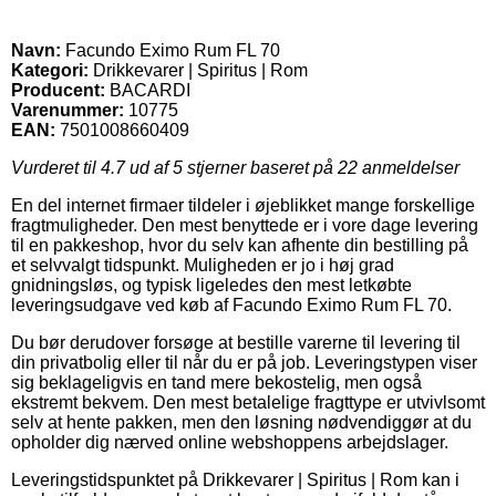
Navn:
Facundo Eximo Rum FL 70
Kategori:
Drikkevarer | Spiritus | Rom
Producent:
BACARDI
Varenummer:
10775
EAN:
7501008660409
Vurderet til
4.7
ud af 5 stjerner baseret på
22
anmeldelser
En del internet firmaer tildeler i øjeblikket mange forskellige
fragtmuligheder. Den mest benyttede er i vore dage levering
til en pakkeshop, hvor du selv kan afhente din bestilling på
et selvvalgt tidspunkt. Muligheden er jo i høj grad
gnidningsløs, og typisk ligeledes den mest letkøbte
leveringsudgave ved køb af Facundo Eximo Rum FL 70.
Du bør derudover forsøge at bestille varerne til levering til
din privatbolig eller til når du er på job. Leveringstypen viser
sig beklageligvis en tand mere bekostelig, men også
ekstremt bekvem. Den mest betalelige fragttype er utvivlsomt
selv at hente pakken, men den løsning nødvendiggør at du
opholder dig nærved online webshoppens arbejdslager.
Leveringstidspunktet på Drikkevarer | Spiritus | Rom kan i