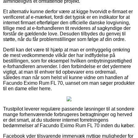
almindeligvis et omfattende projekt.
Et alternativ kunne derfor være at kigge hvorvidt e-firmaet er
verificeret af e-mærket, fordi det typisk er en indikator for at
internet firmaet efterfølger den officielle danske lovgivning,
tillige med at e-forhandleren tit revideres af sagkyndige der
forstår de gældende love. Desuden tilbydes du genvej til
støtte, når du får problemstillinger som følge af din ordre.
Dertil kan det være til hjælp at man er omhyggelig omkring
de mest vedkommende vilkår der har indflydelse på
bestillingen, som for eksempel hvilken ombytningsrettighed
e-forhandleren anvender. I den forbindelse er det ydermere
vigtigt, at man til enhver tid opbevarer ens ordremail,
således man når som helst vil kunne vidne om handlen af
Facundo Eximo Rum FL 70, uanset om man søger produkter
til en dame eller herre.
Trustpilot leverer regulære passende løsninger til at sondere
mange forhenværende forbrugeres betragtninger og herved
er det smart, at du studerer internet forretningens
bedømmelser af Facundo Eximo Rum FL 70 inden du køber.
Facebook yder tilsvarende immervæk nyttige muligheder for