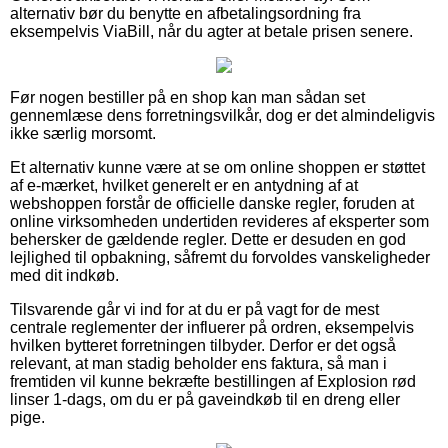
alternativ bør du benytte en afbetalingsordning fra
eksempelvis ViaBill, når du agter at betale prisen senere.
Før nogen bestiller på en shop kan man sådan set
gennemlæse dens forretningsvilkår, dog er det almindeligvis
ikke særlig morsomt.
Et alternativ kunne være at se om online shoppen er støttet
af e-mærket, hvilket generelt er en antydning af at
webshoppen forstår de officielle danske regler, foruden at
online virksomheden undertiden revideres af eksperter som
behersker de gældende regler. Dette er desuden en god
lejlighed til opbakning, såfremt du forvoldes vanskeligheder
med dit indkøb.
Tilsvarende går vi ind for at du er på vagt for de mest
centrale reglementer der influerer på ordren, eksempelvis
hvilken bytteret forretningen tilbyder. Derfor er det også
relevant, at man stadig beholder ens faktura, så man i
fremtiden vil kunne bekræfte bestillingen af Explosion rød
linser 1-dags, om du er på gaveindkøb til en dreng eller
pige.