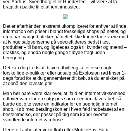
ved Aarhus, Svendborg eller Hundested – vil være at få
bragt din pakke til et afhentningssted.
Det er efterhånden ekstremt ukompliceret for enhver at finde
information om priser i blandt forskellige shops på nettet, og
ergo har mange butikker på nettet ikke kunne lade være med
at tvinge salgspriserne på specielt deres bedst i test
produkter – til børn, og ligeledes også til kvinder og mænd –
drastisk, og endda nogle gange tilbyde fragt uden
beregning.
Det kan dog trods alt blive udbytterigt at efterse nogle
forskellige e-butikker efter udsalg på Explosion rød linser 1-
dags forud for at du gennemfører dit køb, så du er sikker på
at opnå den laveste pris.
Man bør bare være klar over, at ifald en internet virksomhed
udlover varer for en salgspris som er enormt favorabel, så
burde det ofte være en indikator for en uoprigtig internet
shop. Køb med betalingskort er i hvert fald indbefattet af en
bestemmelse, der passer på dig som køber overfor
svindlende internet varehuse.
Generelt anbefaler vi kortkøb eller MobilePay. Som