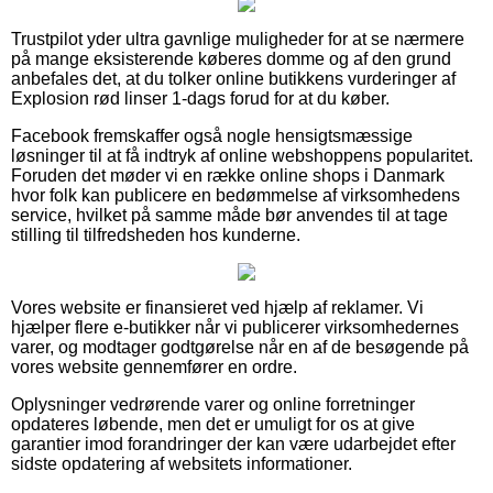
Trustpilot yder ultra gavnlige muligheder for at se nærmere
på mange eksisterende køberes domme og af den grund
anbefales det, at du tolker online butikkens vurderinger af
Explosion rød linser 1-dags forud for at du køber.
Facebook fremskaffer også nogle hensigtsmæssige
løsninger til at få indtryk af online webshoppens popularitet.
Foruden det møder vi en række online shops i Danmark
hvor folk kan publicere en bedømmelse af virksomhedens
service, hvilket på samme måde bør anvendes til at tage
stilling til tilfredsheden hos kunderne.
Vores website er finansieret ved hjælp af reklamer. Vi
hjælper flere e-butikker når vi publicerer virksomhedernes
varer, og modtager godtgørelse når en af de besøgende på
vores website gennemfører en ordre.
Oplysninger vedrørende varer og online forretninger
opdateres løbende, men det er umuligt for os at give
garantier imod forandringer der kan være udarbejdet efter
sidste opdatering af websitets informationer.