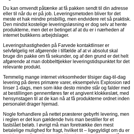
Du kan omvendt påtænke at få pakken sendt til din adresse
eller til når du er på job. Leveringsmetoden bliver for det
meste et hak mindre prisbillig, men endvidere ret så praktisk.
Den mindst kostelige leveringsløsning er dog selv at hente
produkterne, men det er betinget af at du er i nærheden af
internet butikkens arbejdslager.
Leveringshastigheden på Farvede kontaktlinser er
selvfølgelig ret afgørende i tilfælde af at vi absolut skal
bruge din pakke om få sekunder, og af den grund er det helt
afgørende at man dobbelttjekker leveringstidspunktet for det
relevante produkt.
Temmelig mange internet virksomheder tilsiger dag-til-dag
levering på deres primære varer, eksempelvis Explosion rød
linser 1-dags, men som ikke desto mindre står og falder med
at bestillingen gennemføres før et angivent klokkeslæt, med
hensynstagen til at de kan nå at få produkterne ordnet inden
personalet drager hjemad.
Nogle forhandlere på nettet præsterer gebyrfri levering, men
i reglen er det kun gældende hvis man bestiller for et
fastslået beløb. I øvrigt må man foretrække den mest
betalelige mulighed for fragt, hvilket tit – ligegyldigt om du er