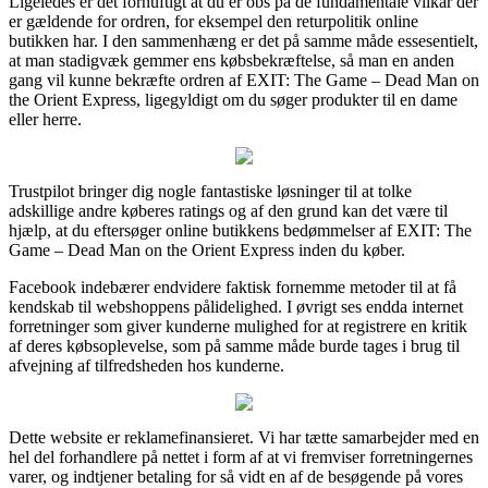
Ligeledes er det fornuftigt at du er obs på de fundamentale vilkår der
er gældende for ordren, for eksempel den returpolitik online
butikken har. I den sammenhæng er det på samme måde essesentielt,
at man stadigvæk gemmer ens købsbekræftelse, så man en anden
gang vil kunne bekræfte ordren af EXIT: The Game – Dead Man on
the Orient Express, ligegyldigt om du søger produkter til en dame
eller herre.
Trustpilot bringer dig nogle fantastiske løsninger til at tolke
adskillige andre køberes ratings og af den grund kan det være til
hjælp, at du eftersøger online butikkens bedømmelser af EXIT: The
Game – Dead Man on the Orient Express inden du køber.
Facebook indebærer endvidere faktisk fornemme metoder til at få
kendskab til webshoppens pålidelighed. I øvrigt ses endda internet
forretninger som giver kunderne mulighed for at registrere en kritik
af deres købsoplevelse, som på samme måde burde tages i brug til
afvejning af tilfredsheden hos kunderne.
Dette website er reklamefinansieret. Vi har tætte samarbejder med en
hel del forhandlere på nettet i form af at vi fremviser forretningernes
varer, og indtjener betaling for så vidt en af de besøgende på vores