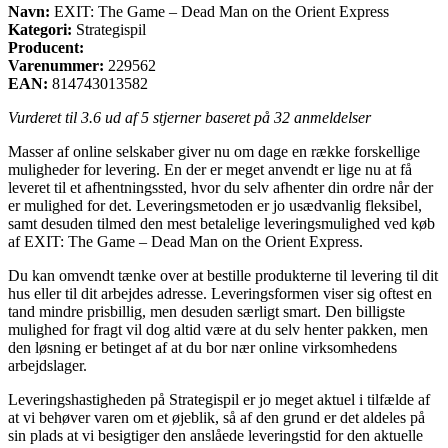
Navn:
EXIT: The Game – Dead Man on the Orient Express
Kategori:
Strategispil
Producent:
Varenummer:
229562
EAN:
814743013582
Vurderet til
3.6
ud af 5 stjerner baseret på
32
anmeldelser
Masser af online selskaber giver nu om dage en række forskellige
muligheder for levering. En der er meget anvendt er lige nu at få
leveret til et afhentningssted, hvor du selv afhenter din ordre når der
er mulighed for det. Leveringsmetoden er jo usædvanlig fleksibel,
samt desuden tilmed den mest betalelige leveringsmulighed ved køb
af EXIT: The Game – Dead Man on the Orient Express.
Du kan omvendt tænke over at bestille produkterne til levering til dit
hus eller til dit arbejdes adresse. Leveringsformen viser sig oftest en
tand mindre prisbillig, men desuden særligt smart. Den billigste
mulighed for fragt vil dog altid være at du selv henter pakken, men
den løsning er betinget af at du bor nær online virksomhedens
arbejdslager.
Leveringshastigheden på Strategispil er jo meget aktuel i tilfælde af
at vi behøver varen om et øjeblik, så af den grund er det aldeles på
sin plads at vi besigtiger den anslåede leveringstid for den aktuelle