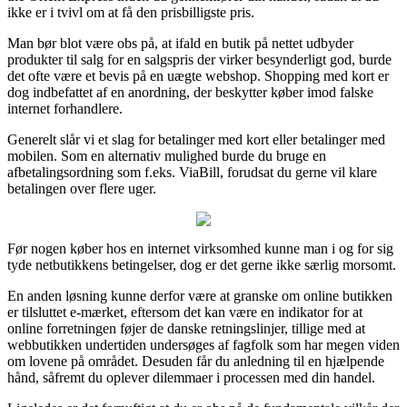
ikke er i tvivl om at få den prisbilligste pris.
Man bør blot være obs på, at ifald en butik på nettet udbyder
produkter til salg for en salgspris der virker besynderligt god, burde
det ofte være et bevis på en uægte webshop. Shopping med kort er
dog indbefattet af en anordning, der beskytter køber imod falske
internet forhandlere.
Generelt slår vi et slag for betalinger med kort eller betalinger med
mobilen. Som en alternativ mulighed burde du bruge en
afbetalingsordning som f.eks. ViaBill, forudsat du gerne vil klare
betalingen over flere uger.
Før nogen køber hos en internet virksomhed kunne man i og for sig
tyde netbutikkens betingelser, dog er det gerne ikke særlig morsomt.
En anden løsning kunne derfor være at granske om online butikken
er tilsluttet e-mærket, eftersom det kan være en indikator for at
online forretningen føjer de danske retningslinjer, tillige med at
webbutikken undertiden undersøges af fagfolk som har megen viden
om lovene på området. Desuden får du anledning til en hjælpende
hånd, såfremt du oplever dilemmaer i processen med din handel.