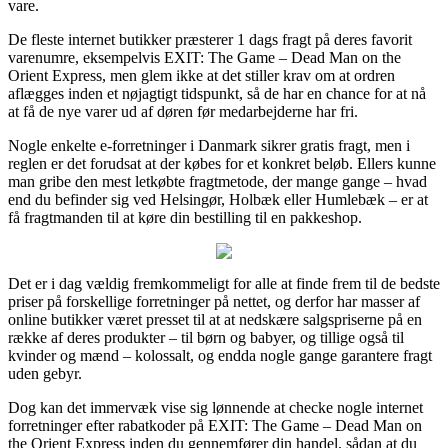
vare.
De fleste internet butikker præsterer 1 dags fragt på deres favorit
varenumre, eksempelvis EXIT: The Game – Dead Man on the
Orient Express, men glem ikke at det stiller krav om at ordren
aflægges inden et nøjagtigt tidspunkt, så de har en chance for at nå
at få de nye varer ud af døren før medarbejderne har fri.
Nogle enkelte e-forretninger i Danmark sikrer gratis fragt, men i
reglen er det forudsat at der købes for et konkret beløb. Ellers kunne
man gribe den mest letkøbte fragtmetode, der mange gange – hvad
end du befinder sig ved Helsingør, Holbæk eller Humlebæk – er at
få fragtmanden til at køre din bestilling til en pakkeshop.
Det er i dag vældig fremkommeligt for alle at finde frem til de bedste
priser på forskellige forretninger på nettet, og derfor har masser af
online butikker været presset til at at nedskære salgspriserne på en
række af deres produkter – til børn og babyer, og tillige også til
kvinder og mænd – kolossalt, og endda nogle gange garantere fragt
uden gebyr.
Dog kan det immervæk vise sig lønnende at checke nogle internet
forretninger efter rabatkoder på EXIT: The Game – Dead Man on
the Orient Express inden du gennemfører din handel, sådan at du