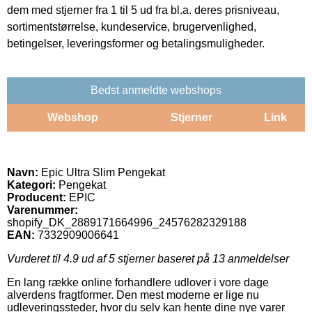
dem med stjerner fra 1 til 5 ud fra bl.a. deres prisniveau,
sortimentstørrelse, kundeservice, brugervenlighed,
betingelser, leveringsformer og betalingsmuligheder.
Bedst anmeldte webshops
Webshop
Stjerner
Link
Navn:
Epic Ultra Slim Pengekat
Kategori:
Pengekat
Producent:
EPIC
Varenummer:
shopify_DK_2889171664996_24576282329188
EAN:
7332909006641
Vurderet til
4.9
ud af 5 stjerner baseret på
13
anmeldelser
En lang række online forhandlere udlover i vore dage
alverdens fragtformer. Den mest moderne er lige nu
udleveringssteder, hvor du selv kan hente dine nye varer