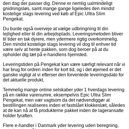
den dag der passer dig. Denne er nemlig ualmindeligt
gnidningsløs, samt mange gange ligeledes den mindst
kostelige slags levering ved køb af Epic Ultra Slim
Pengekat.
Du burde også overveje at vælge udbringning til din
lejlighed eller til din arbejdsplads. Leveringsmetoden bliver
til tider en tak dyrere, men ydermere rigtig overkommelig.
Den mindst kostelige slags levering vil dog til enhver tid
være selv at hente pakken, som dog beroer på at du
opholder dig tæt på e-handlens hjemsted.
Leveringstiden på Pengekat kan være særligt relevant når vi
har brug for ordren inden for kort tid, og i det øjemed er det
ganske vigtigt at vi efterser den forventede leveringsdato for
det aktuelle produkt.
Temmelig mange online selskaber yder 1 hverdags levering
på en række varenumre, eksempelvis Epic Ultra Slim
Pengekat, men vær vagtsom da det nødvendiggør at
bestillingen realiseres inden et fastslået klokkeslæt, således
at de kan nå at få produkterne pakket inden de lageransatte
holder fyraften.
Flere e-handler i Danmark yder levering uden beregning,