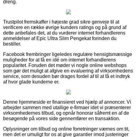
dreng.
Trustpilot fremskaffer i højeste grad sikre genveje til at
verificere en række øvrige kunders ratings og på grund af
dette anbefales det, at du vurderer internet forhandlerens
anmeldelser af Epic Ultra Slim Pengekat forinden du
bestiller.
Facebook frembringer ligeledes regulære hensigtsmæssige
muligheder for at få en idé om internet forhandlerens
popularitet. Foruden det møder vi nogle online webshops
som gør det muligt at afgive en evaluering af virksomhedens
service, som desuden bør drages fordel af til at få et indtryk
af hvor glade kunderne er.
Denne hjemmeside er finansieret ved hjælp af annoncer. Vi
arbejder sammen med utallige e-firmaer idet vi præsenterer
virksomhedernes tilbud, og opnår honorar såfremt en af de
besøgende på vores side gennemfører en transaktion.
Oplysninger om tilbud og online forretninger værnes om tit,
men det er umuligt for os at give garantier imod justeringer