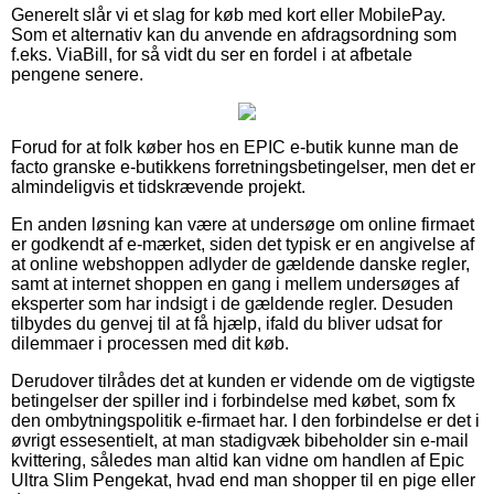
Generelt slår vi et slag for køb med kort eller MobilePay.
Som et alternativ kan du anvende en afdragsordning som
f.eks. ViaBill, for så vidt du ser en fordel i at afbetale
pengene senere.
Forud for at folk køber hos en EPIC e-butik kunne man de
facto granske e-butikkens forretningsbetingelser, men det er
almindeligvis et tidskrævende projekt.
En anden løsning kan være at undersøge om online firmaet
er godkendt af e-mærket, siden det typisk er en angivelse af
at online webshoppen adlyder de gældende danske regler,
samt at internet shoppen en gang i mellem undersøges af
eksperter som har indsigt i de gældende regler. Desuden
tilbydes du genvej til at få hjælp, ifald du bliver udsat for
dilemmaer i processen med dit køb.
Derudover tilrådes det at kunden er vidende om de vigtigste
betingelser der spiller ind i forbindelse med købet, som fx
den ombytningspolitik e-firmaet har. I den forbindelse er det i
øvrigt essesentielt, at man stadigvæk bibeholder sin e-mail
kvittering, således man altid kan vidne om handlen af Epic
Ultra Slim Pengekat, hvad end man shopper til en pige eller