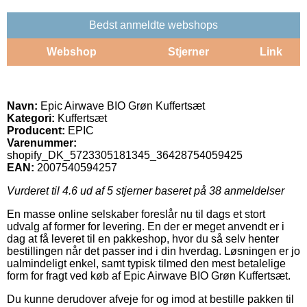
Bedst anmeldte webshops
Webshop
Stjerner
Link
Navn:
Epic Airwave BIO Grøn Kuffertsæt
Kategori:
Kuffertsæt
Producent:
EPIC
Varenummer:
shopify_DK_5723305181345_36428754059425
EAN:
2007540594257
Vurderet til
4.6
ud af 5 stjerner baseret på
38
anmeldelser
En masse online selskaber foreslår nu til dags et stort
udvalg af former for levering. En der er meget anvendt er i
dag at få leveret til en pakkeshop, hvor du så selv henter
bestillingen når det passer ind i din hverdag. Løsningen er jo
ualmindeligt enkel, samt typisk tilmed den mest betalelige
form for fragt ved køb af Epic Airwave BIO Grøn Kuffertsæt.
Du kunne derudover afveje for og imod at bestille pakken til