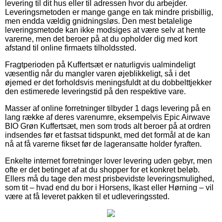
levering til dit hus eller til adressen hvor du arbejder.
Leveringsmetoden er mange gange en tak mindre prisbillig,
men endda vældig gnidningsløs. Den mest betalelige
leveringsmetode kan ikke modsiges at være selv at hente
varerne, men det beroer på at du opholder dig med kort
afstand til online firmaets tilholdssted.
Fragtperioden på Kuffertsæt er naturligvis ualmindeligt
væsentlig når du mangler varen øjeblikkeligt, så i det
øjemed er det forholdsvis meningsfuldt at du dobbelttjekker
den estimerede leveringstid på den respektive vare.
Masser af online forretninger tilbyder 1 dags levering på en
lang række af deres varenumre, eksempelvis Epic Airwave
BIO Grøn Kuffertsæt, men som trods alt beroer på at ordren
indsendes før et fastsat tidspunkt, med det formål at de kan
nå at få varerne fikset før de lageransatte holder fyraften.
Enkelte internet forretninger lover levering uden gebyr, men
ofte er det betinget af at du shopper for et konkret beløb.
Ellers må du tage den mest prisbevidste leveringsmulighed,
som tit – hvad end du bor i Horsens, Ikast eller Hørning – vil
være at få leveret pakken til et udleveringssted.