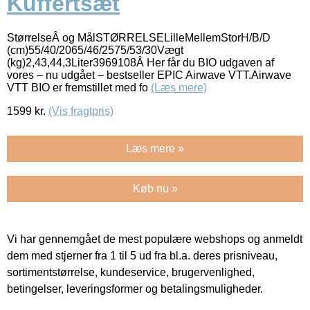
Kuffertsæt
StørrelseÂ og MålSTØRRELSELilleMellemStorH/B/D
(cm)55/40/2065/46/2575/53/30Vægt
(kg)2,43,44,3Liter3969108Â Her får du BIO udgaven af
vores – nu udgået – bestseller EPIC Airwave VTT.Airwave
VTT BIO er fremstillet med fo
(Læs mere)
1599
kr.
(Vis fragtpris)
Læs mere »
Køb nu »
Vi har gennemgået de mest populære webshops og anmeldt
dem med stjerner fra 1 til 5 ud fra bl.a. deres prisniveau,
sortimentstørrelse, kundeservice, brugervenlighed,
betingelser, leveringsformer og betalingsmuligheder.