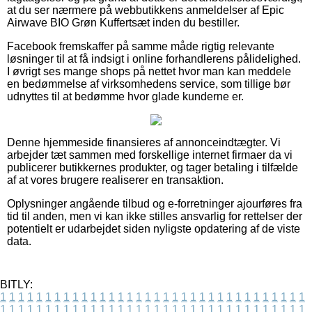
at du ser nærmere på webbutikkens anmeldelser af Epic
Airwave BIO Grøn Kuffertsæt inden du bestiller.
Facebook fremskaffer på samme måde rigtig relevante
løsninger til at få indsigt i online forhandlerens pålidelighed.
I øvrigt ses mange shops på nettet hvor man kan meddele
en bedømmelse af virksomhedens service, som tillige bør
udnyttes til at bedømme hvor glade kunderne er.
Denne hjemmeside finansieres af annonceindtægter. Vi
arbejder tæt sammen med forskellige internet firmaer da vi
publicerer butikkernes produkter, og tager betaling i tilfælde
af at vores brugere realiserer en transaktion.
Oplysninger angående tilbud og e-forretninger ajourføres fra
tid til anden, men vi kan ikke stilles ansvarlig for rettelser der
potentielt er udarbejdet siden nyligste opdatering af de viste
data.
BITLY:
1
1
1
1
1
1
1
1
1
1
1
1
1
1
1
1
1
1
1
1
1
1
1
1
1
1
1
1
1
1
1
1
1
1
1
1
1
1
1
1
1
1
1
1
1
1
1
1
1
1
1
1
1
1
1
1
1
1
1
1
1
1
1
1
1
1
1
1