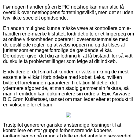
Før nogen handler på en EPIC netshop kan man altid få
overblik over netshoppens forretningsvilkår, men det er uden
tvivl ikke specielt ophidsende.
En anden mulighed kunne måske være at kontrollere om e-
handlen er e-mærke tilsluttet, fordi det ofte er et fingerpeg om
at online virksomheden opererer i overensstemmelse med
de opstillede regler, og at webshoppen nu og da tilses af
jurister som er meget fortrolige de gældende vilkår.
Derudover giver det dig anledning til at få bistand, for så vidt
du skulle få problemstillinger som følge af dit indkøb.
Endvidere er det smart at kunden er vaks omkring de mest
essentielle vilkår i forbindelse med købet, f.eks. hvilken
bytteret forretningen garanterer. I relation til det er det
ydermere afgørende, at man stadig gemmer sin faktura, så
man i fremtiden kan dokumentere sin ordre af Epic Airwave
BIO Grøn Kuffertsæt, uanset om man leder efter et produkt til
en voksen eller et barn.
Trustpilot genererer ganske anstændige løsninger til at
kontrollere en stor gruppe forhenværende køberes
iagttagelser og på grund af dette er det anbefalelsesværdigt,