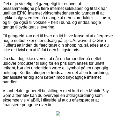
Det er jo virkelig let gængeligt for enhver at
prissammenligne på flere internet selskaber, og til tak har
utallige EPIC internet virksomheder set sig tvunget til at
trykke salgsværdien på mange af deres produkter – til børn,
og tillige også til voksne – helt i bund, og endda nogle
gange tilbyde gratis levering.
Til gengæld kan det til hver en tid blive lønsomt at efterprøve
nogle netbutikker efter udsalg på Epic Airwave BIO Grøn
Kuffertsæt inden du færdiggør din shopping, således at du
ikke er i tvivl om at få fat i den billigste pris.
Du skal dog ikke overse, at når en forhandler på nettet
udlover produkter til salg for en pris som anses for uhørt
letkøbt, bør det undertiden være et symbol på en uoprigtig
netshop. Kortbetalinger er trods alt en del af en forordning,
der assisterer dig som køber imod snydagtige internet
handler.
Vi anbefaler generelt bestillinger med kort eller MobilePay.
Som alternativ kan du overveje en afdragsordning som
eksempelvis ViaBill, i tilfælde af at du efterspørger at
finansiere pengene over tid.