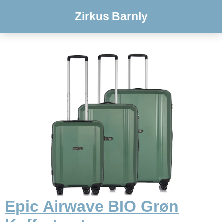
Zirkus Barnly
Epic Airwave BIO Grøn