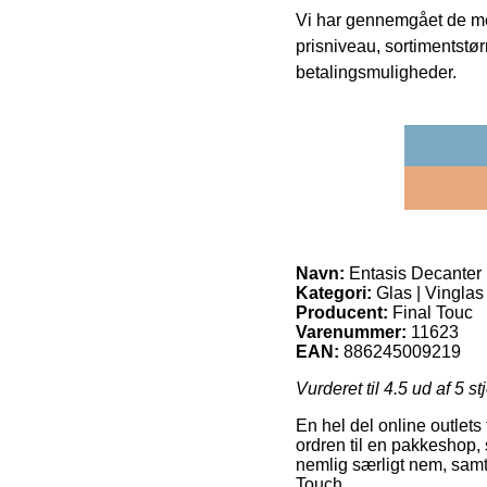
Vi har gennemgået de mes
prisniveau, sortimentstø
betalingsmuligheder.
Navn:
Entasis Decanter 
Kategori:
Glas | Vinglas
Producent:
Final Touc
Varenummer:
11623
EAN:
886245009219
Vurderet til
4.5
ud af 5 st
En hel del online outlets 
ordren til en pakkeshop,
nemlig særligt nem, samt
Touch.