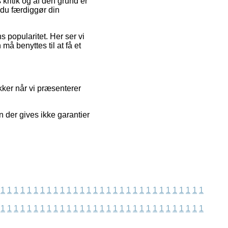
 kritik og af den grund er
 du færdiggør din
 popularitet. Her ser vi
å benyttes til at få et
ker når vi præsenterer
n der gives ikke garantier
1
1
1
1
1
1
1
1
1
1
1
1
1
1
1
1
1
1
1
1
1
1
1
1
1
1
1
1
1
1
1
1
1
1
1
1
1
1
1
1
1
1
1
1
1
1
1
1
1
1
1
1
1
1
1
1
1
1
1
1
1
1