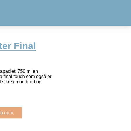
er Final
apaciet: 750 ml en
fra final touch som også er
t sikre i mod brud og
b nu »