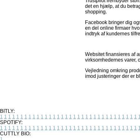
Trustpilot frembyder stort
det en hjælp, at du betra
shopping.
Facebook bringer dig også
en del online firmaer hv
indtryk af kundernes tilf
Websitet finansieres af 
virksomhedernes varer, 
Vejledning omkring produk
imod justeringer der er bl
BITLY:
1
1
1
1
1
1
1
1
1
1
1
1
1
1
1
1
1
1
1
1
1
1
1
1
1
1
1
1
1
1
1
1
1
1
SPOTIFY:
1
1
1
1
1
1
1
1
1
1
1
1
1
1
1
1
1
1
1
1
1
1
1
1
1
1
1
1
1
1
1
1
1
1
CUTTLY BIO:
1