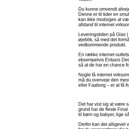
Du kunne omvendt afveje fo
Denne er til tider en smu
kan ikke modsiges at væ
afstand til internet virk
Leveringstiden på Glas |
øjeblik, så med det formå
vedkommende produkt.
En række internet outlet
eksempelvis Entasis Deca
så at de har en chance for
Nogle få internet virksomh
må du overveje den mest 
eller Faaborg – er at få 
Det har vist sig at være s
grund har de fleste Final
til børn og babyer, lige 
Derfor kan det alligevel