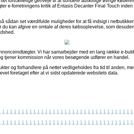
 set fortræffelige genveje til at sondere adskillige øvrige køberes
gter e-forretningens kritik af Entasis Decanter Final Touch inden
 sådan set værdifulde muligheder for at få indsigt i netbutikkens
or du kan afgive en omtale af deres købsoplevelse, som desuden m
redshed.
annonceindtægter. Vi har samarbejder med en lang række e-butik
og tjener kommission når vores besøgende udfører en handel.
ter og forhandlere på nettet vedligeholdes fra tid til anden, me
evet foretaget efter at vi sidst opdaterede websitets data.
1
1
1
1
1
1
1
1
1
1
1
1
1
1
1
1
1
1
1
1
1
1
1
1
1
1
1
1
1
1
1
1
1
1
1
1
1
1
1
1
1
1
1
1
1
1
1
1
1
1
1
1
1
1
1
1
1
1
1
1
1
1
1
1
1
1
1
1
1
1