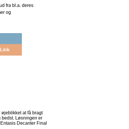
 fra bl.a. deres
mer og
Link
 øjeblikket at få bragt
g bedst. Løsningen er
 Entasis Decanter Final