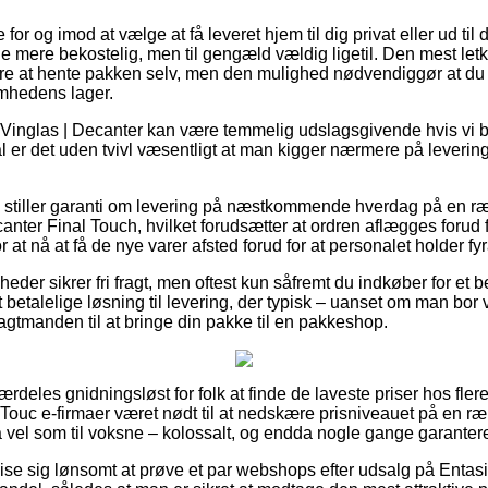
r og imod at vælge at få leveret hjem til dig privat eller ud til 
le mere bekostelig, men til gengæld vældig ligetil. Den mest let
re at hente pakken selv, men den mulighed nødvendiggør at du 
somhedens lager.
 Vinglas | Decanter kan være temmelig udslagsgivende hvis vi 
l er det uden tvivl væsentligt at man kigger nærmere på leverin
s stiller garanti om levering på næstkommende hverdag på en r
nter Final Touch, hvilket forudsætter at ordren aflægges forud f
 at nå at få de nye varer afsted forud for at personalet holder fyr
eder sikrer fri fragt, men oftest kun såfremt du indkøber for et b
betalelige løsning til levering, der typisk – uanset om man bor 
fragtmanden til at bringe din pakke til en pakkeshop.
ærdeles gnidningsløst for folk at finde de laveste priser hos fler
 Touc e-firmaer været nødt til at nedskære prisniveauet på en r
så vel som til voksne – kolossalt, og endda nogle gange garantere
 vise sig lønsomt at prøve et par webshops efter udsalg på Enta