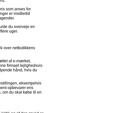
is.
pris som anses for
nger er imidlertid
tagender.
burde du overveje en
flere uger.
ik over netbutikkens
øttet af e-mærket,
ine firmaet lejlighedsvis
ælpende hånd, hvis du
estillingen, eksempelvis
anent opbevarer ens
 om du skal købe til en