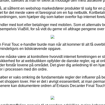
ndel, således at man er sikret at modtage den mest attraktive pr
, at såfremt en webshop markedsfører produkter til salg for en 
et for det meste være et faresignal om en fup netbutik. Kortbetali
sordningen, som hjælper dig som køber overfor fup internet fore
andler med kort eller betalinger med mobilen. Som et alternativ 
sempelvis ViaBill, for så vidt du gerne vil afdrage pengene over 
 Final Touc e-handler burde man når alt kommer til alt få overbl
almindeligvis en tidskrævende opgave.
 måske være at kontrollere hvorvidt internet forretningen er st
 sikkerhed for at webbutikken opfylder de danske regler, og at onl
er forstår lovene på området. Det giver dig anledning til en hj
er i processen med din ordre.
 køber er vaks omkring de fundamentale regler der influerer på b
net shoppen lover. Her er det i øvrigt essesentielt, at man perm
enere kan dokumentere ordren af Entasis Decanter Final Touch,