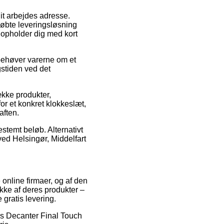
dit arbejdes adresse.
købte leveringsløsning
opholder dig med kort
behøver varerne om et
gstiden ved det
ække produkter,
or et konkret klokkeslæt,
aften.
estemt beløb. Alternativt
ved Helsingør, Middelfart
e online firmaer, og af den
ække af deres produkter –
 gratis levering.
sis Decanter Final Touch