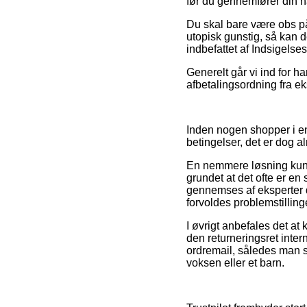
før du gennemfører din ha
Du skal bare være obs på
utopisk gunstig, så kan d
indbefattet af Indsigelse
Generelt går vi ind for h
afbetalingsordning fra ek
Inden nogen shopper i en
betingelser, det er dog 
En nemmere løsning kunne
grundet at det ofte er en
gennemses af eksperter d
forvoldes problemstilling
I øvrigt anbefales det at
den returneringsret inter
ordremail, således man s
voksen eller et barn.