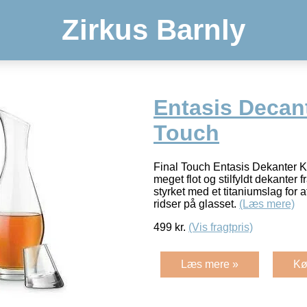
Zirkus Barnly
Entasis Decant
Touch
Final Touch Entasis Dekanter K
meget flot og stilfyldt dekanter 
styrket med et titaniumslag for a
ridser på glasset.
(Læs mere)
499
kr.
(Vis fragtpris)
Læs mere »
Kø