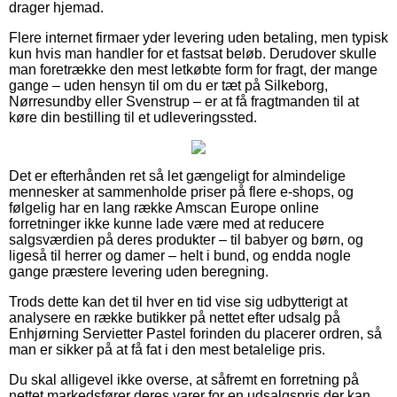
drager hjemad.
Flere internet firmaer yder levering uden betaling, men typisk
kun hvis man handler for et fastsat beløb. Derudover skulle
man foretrække den mest letkøbte form for fragt, der mange
gange – uden hensyn til om du er tæt på Silkeborg,
Nørresundby eller Svenstrup – er at få fragtmanden til at
køre din bestilling til et udleveringssted.
Det er efterhånden ret så let gængeligt for almindelige
mennesker at sammenholde priser på flere e-shops, og
følgelig har en lang række Amscan Europe online
forretninger ikke kunne lade være med at reducere
salgsværdien på deres produkter – til babyer og børn, og
ligeså til herrer og damer – helt i bund, og endda nogle
gange præstere levering uden beregning.
Trods dette kan det til hver en tid vise sig udbytterigt at
analysere en række butikker på nettet efter udsalg på
Enhjørning Servietter Pastel forinden du placerer ordren, så
man er sikker på at få fat i den mest betalelige pris.
Du skal alligevel ikke overse, at såfremt en forretning på
nettet markedsfører deres varer for en udsalgspris der kan