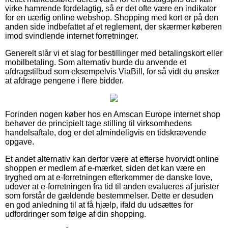
virke hamrende fordelagtig, så er det ofte være en indikator
for en uærlig online webshop. Shopping med kort er på den
anden side indbefattet af et reglement, der skærmer køberen
imod svindlende internet forretninger.
Generelt slår vi et slag for bestillinger med betalingskort eller
mobilbetaling. Som alternativ burde du anvende et
afdragstilbud som eksempelvis ViaBill, for så vidt du ønsker
at afdrage pengene i flere bidder.
Forinden nogen køber hos en Amscan Europe internet shop
behøver de principielt tage stilling til virksomhedens
handelsaftale, dog er det almindeligvis en tidskrævende
opgave.
Et andet alternativ kan derfor være at efterse hvorvidt online
shoppen er medlem af e-mærket, siden det kan være en
tryghed om at e-forretningen efterkommer de danske love,
udover at e-forretningen fra tid til anden evalueres af jurister
som forstår de gældende bestemmelser. Dette er desuden
en god anledning til at få hjælp, ifald du udsættes for
udfordringer som følge af din shopping.