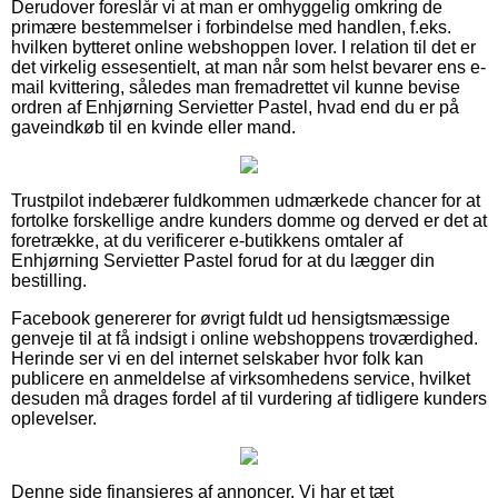
Derudover foreslår vi at man er omhyggelig omkring de
primære bestemmelser i forbindelse med handlen, f.eks.
hvilken bytteret online webshoppen lover. I relation til det er
det virkelig essesentielt, at man når som helst bevarer ens e-
mail kvittering, således man fremadrettet vil kunne bevise
ordren af Enhjørning Servietter Pastel, hvad end du er på
gaveindkøb til en kvinde eller mand.
Trustpilot indebærer fuldkommen udmærkede chancer for at
fortolke forskellige andre kunders domme og derved er det at
foretrække, at du verificerer e-butikkens omtaler af
Enhjørning Servietter Pastel forud for at du lægger din
bestilling.
Facebook genererer for øvrigt fuldt ud hensigtsmæssige
genveje til at få indsigt i online webshoppens troværdighed.
Herinde ser vi en del internet selskaber hvor folk kan
publicere en anmeldelse af virksomhedens service, hvilket
desuden må drages fordel af til vurdering af tidligere kunders
oplevelser.
Denne side finansieres af annoncer. Vi har et tæt