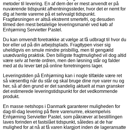
metoder til levering. En af dem der er mest anvendt er på
nuværende tidspunkt afhentningssteder, hvor det er nemt for
dig at hente varerne på et selvvalgt tidspunkt.
Fragtløsningen er altså ekstremt smertefri, og desuden
tilmed den mest betalelige leveringsmanér ved køb af
Enhjørning Servietter Pastel.
Du kan omvendt foretrække at vælge at få udbragt til hvor du
bor eller ud på din arbejdsplads. Fragttypen viser sig
uheldigvis en smule mindre prisbillig, men til gengæld
usædvanlig praktisk. Den billigste fragtmulighed vil dog altid
være selv at hente ordren, men den løsning står og falder
med at du lever tæt på online forretningens lager.
Leveringstiden på Enhjørning kan i nogle tilfælde være ret
så væsentlig når du står og skal bruge dine nye varer nu og
her, så af den grund er det sandelig aktuelt at man gransker
det estimerede leveringstidspunkt for det vedkommende
produkt.
En masse netshops i Danmark garanterer muligheden for
dag-til-dag levering på flere varenumre, eksempelvis
Enhjørning Servietter Pastel, som påkræver at bestillingen
laves forinden et fastslået tidspunkt, således at de har
mulighed for at nå at få varen klargjort inden de lageransatte