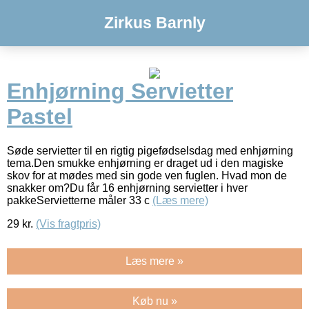
Zirkus Barnly
Enhjørning Servietter
Pastel
Søde servietter til en rigtig pigefødselsdag med enhjørning
tema.Den smukke enhjørning er draget ud i den magiske
skov for at mødes med sin gode ven fuglen. Hvad mon de
snakker om?Du får 16 enhjørning servietter i hver
pakkeServietterne måler 33 c
(Læs mere)
29
kr.
(Vis fragtpris)
Læs mere »
Køb nu »