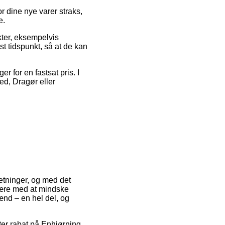
 dine nye varer straks,
e.
kter, eksempelvis
st tidspunkt, så at de kan
er for en fastsat pris. I
ed, Dragør eller
rretninger, og med det
 være med at mindske
ænd – en hel del, og
fter rabat på Enhjørning