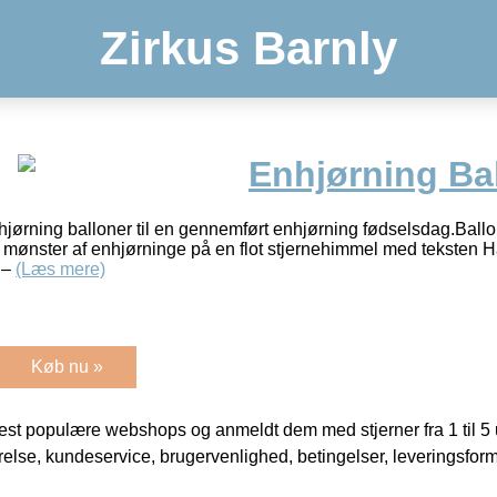
Zirkus Barnly
Enhjørning Bal
ørning balloner til en gennemført enhjørning fødselsdag.Ballone
ot mønster af enhjørninge på en flot stjernehimmel med teksten H
 –
(Læs mere)
Køb nu »
t populære webshops og anmeldt dem med stjerner fra 1 til 5 ud
rrelse, kundeservice, brugervenlighed, betingelser, leveringsfor