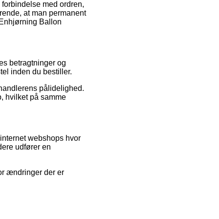
i forbindelse med ordren,
fgørende, at man permanent
 Enhjørning Ballon
res betragtninger og
el inden du bestiller.
rhandlerens pålidelighed.
øb, hvilket på samme
 internet webshops hvor
dere udfører en
or ændringer der er