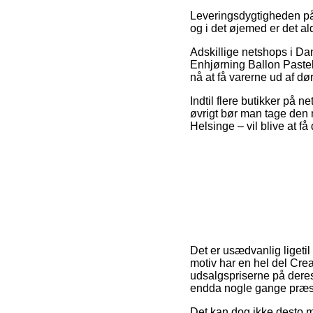
Leveringsdygtigheden på 
og i det øjemed er det al
Adskillige netshops i Da
Enhjørning Ballon Pastel,
nå at få varerne ud af dø
Indtil flere butikker på ne
øvrigt bør man tage den 
Helsinge – vil blive at få
Det er usædvanlig ligetil 
motiv har en hel del Cre
udsalgspriserne på deres 
endda nogle gange præst
Det kan dog ikke desto mi