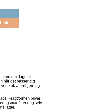
Link
g er nu om dage at
en når det passer dig
ng ved køb af Enhjørning
plads. Fragtformen bliver
veringsmanér er dog selv
ns lager.