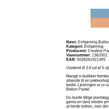
Navn:
Enhjørning Ballon
Kategori:
Enhjørning
Producent:
Creative Par
Varenummer:
1363302
EAN:
5026281921365
Vurderet til
3.8
ud af 5 st
Mange e-butikker frembyd
afsende til en pakkeshop,
bedst. Løsningen er jo sæ
Ballon Pastel.
Du burde tillige planlægge
gerne en tand mindre pri
at hente ordren, men det 