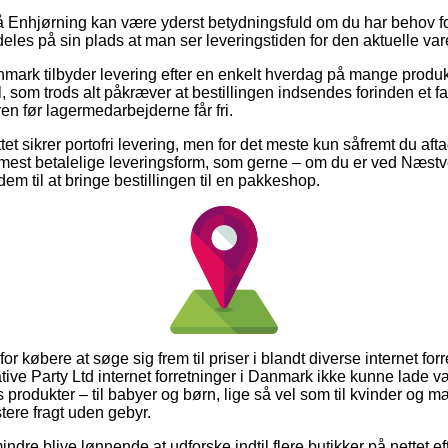
Enhjørning kan være yderst betydningsfuld om du har behov for
deles på sin plads at man ser leveringstiden for den aktuelle var
nmark tilbyder levering efter en enkelt hverdag på mange produ
 som trods alt påkræver at bestillingen indsendes forinden et fa
ren før lagermedarbejderne får fri.
ttet sikrer portofri levering, men for det meste kun såfremt du aftag
mest betalelige leveringsform, som gerne – om du er ved Næstv
 dem til at bringe bestillingen til en pakkeshop.
for købere at søge sig frem til priser i blandt diverse internet fo
ative Party Ltd internet forretninger i Danmark ikke kunne lade
produkter – til babyer og børn, lige så vel som til kvinder og m
ere fragt uden gebyr.
ndre blive lønnende at udforske indtil flere butikker på nettet e