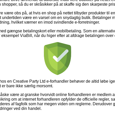
 shopper, så du er skråsikker på at skaffe sig den skarpeste pris
 være obs på, at hvis en shop på nettet tilbyder produkter til en
et undertiden være en varsel om en snydagtig butik. Betalinger m
dning, hvilket værner en imod svindlende e-forretninger.
 med gængse betalingskort eller mobilbetaling. Som en alternat
r eksempel ViaBill, når du higer efter at afdrage betalingen over
er hos en Creative Party Ltd e-forhandler behøver de altid løbe
t er bare ikke særlig morsomt.
ske være at granske hvorvidt online forhandleren er medlem a
ikring om at internet forhandleren opfylder de officielle regler, sa
videres af fagfolk som har megen viden om reglerne. Derudover g
rdringer ved din handel.