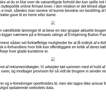
es at du er klar over de væsentligste forhold der kan spille ind 
yttepolitik online firmaet lover. I den relation er det tilmed a
å e-mail, således man senere vil kunne bevidne sin bestilling af
købe gave til en herre eller dame.
r værdifulde løsninger til at bese en stor gruppe aktuelle bruge
u kigger nærmere på e-firmaets ratings af Enhjørning Ballon Past
ere sådan set fortræffelige muligheder for at få indtryk af e-fo
k e-forhandlere hvor folk kan offentliggøre en kritik af deres k
afveje hvor glade kunderne er.
et af reklameindtægter. Vi arbejder tæt sammen med et hold af
varer, og modtager provision for så vidt de brugere vi sender vi
r og e-forretninger opretholdes tit, men der tages ikke ansvar f
yligst opdaterede websitets data.