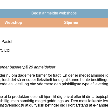
Bedst anmeldte webshops
Webshop
Stjerner
 Pastel
ty Ltd
jerner baseret på
20
anmeldelser
er nu om dage flere former for fragt. En der er meget almindeli
 fordi det så er super fleksibelt for dig at kunne hente bestilling
rdeles ligetil, og ofte ydermere den prisbilligste type af leveri
 at få produkterne sendt hjem til dig privat eller til din arbejds
sbillig, men samtidig meget gnidningsløs. Den mest letkøbte le
nødvendiggør at du fysisk befinder dig i kort afstand af e-handle