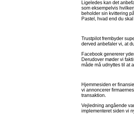
Ligeledes kan det anbefal
som eksempelvis hvilken b
beholder sin kvittering p
Pastel, hvad end du skal 
Trustpilot frembyder supe
derved anbefaler vi, at d
Facebook genererer yderm
Derudover møder vi faktis
måde må udnyttes til at 
Hjemmesiden er finansier
vi annoncerer firmaernes 
transaktion.
Vejledning angående vare
implementeret siden vi n