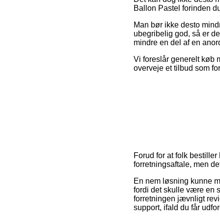
Ballon Pastel forinden du
Man bør ikke desto mindre
ubegribelig god, så er d
mindre en del af en anor
Vi foreslår generelt køb
overveje et tilbud som fo
Forud for at folk bestill
forretningsaftale, men de
En nem løsning kunne må
fordi det skulle være en s
forretningen jævnligt re
support, ifald du får udfo