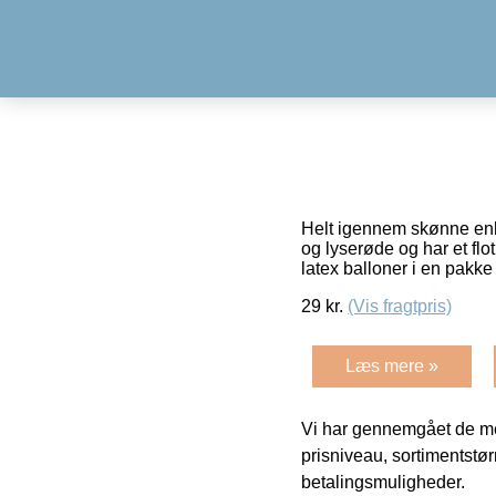
Helt igennem skønne enhj
og lyserøde og har et fl
latex balloner i en pakke
29
kr.
(Vis fragtpris)
Læs mere »
Vi har gennemgået de mes
prisniveau, sortimentstø
betalingsmuligheder.