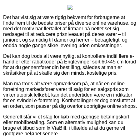
Det har vist sig at være rigtig bekvemt for forbrugerne at
finde frem til de bedste priser på diverse online varehuse, og
med det motiv har flertallet af firmaer på nettet set sig
nødsaget til at reducere prisniveauet på deres varer – til
juniorer, og samtidig til damer og herrer – betragteligt, og
endda nogle gange sikre levering uden omkostninger.
Det kan dog trods alt være nyttigt at kontrollere indtil flere e-
handler efter rabatkoder på Englevinger sort 60×45 cm forud
for at du gennemfører din bestilling, således at man er
skråsikker på at skaffe sig den mindst kostelige pris.
Man må trods alt være opmærksom på, at når en online
forretning markedsfører varer til salg for en salgspris som
virker utopisk letkøbt, kan det undertiden være en indikator
for en svindel e-forretning. Kortbetalinger er dog omsluttet af
en orden, som passer på dig overfor uoprigtige online shops.
Generelt slår vi et slag for køb med gængse betalingskort
eller mobilbetaling. Som en alternativ mulighed kan du
bruge et tilbud som fx ViaBill, i tilfælde af at du gerne vil
godtgøre beløbet senere.