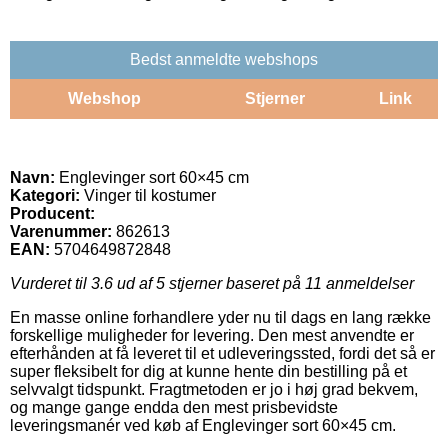
Bedst anmeldte webshops
Webshop
Stjerner
Link
Navn:
Englevinger sort 60×45 cm
Kategori:
Vinger til kostumer
Producent:
Varenummer:
862613
EAN:
5704649872848
Vurderet til
3.6
ud af 5 stjerner baseret på
11
anmeldelser
En masse online forhandlere yder nu til dags en lang række
forskellige muligheder for levering. Den mest anvendte er
efterhånden at få leveret til et udleveringssted, fordi det så er
super fleksibelt for dig at kunne hente din bestilling på et
selvvalgt tidspunkt. Fragtmetoden er jo i høj grad bekvem,
og mange gange endda den mest prisbevidste
leveringsmanér ved køb af Englevinger sort 60×45 cm.