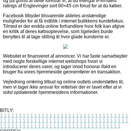
og på grund af dette foreslår vi, at du eftergår e-firmaets
ratings af Englevinger sort 60×45 cm forud for at du køber.
Facebook tilbyder tilsvarende aldeles anstændige
muligheder for at få indblik i internet butikkens kundefokus.
Tilmed er der endda online forhandlere hvor folk kan afgive
en kritik af deres købsoplevelse, som ligeledes burde
benyttes til at tage stilling til hvor glade kunderne er.
Websitet er finansieret af annoncer. Vi har faste samarbejder
med nogle forskellige internet webshops hvori vi
introducerer deres varer, og tager imod honorar ifald en
bruger fra vores hjemmeside gennemfører en transaktion.
Vejledning omkring tilbud og online outlets understøttes tit,
men vi tager ikke ansvar for rettelser der er lavet efter at vi
sidst opdaterede hjemmesidens informationer.
BITLY:
1
1
1
1
1
1
1
1
1
1
1
1
1
1
1
1
1
1
1
1
1
1
1
1
1
1
1
1
1
1
1
1
1
1
1
1
1
1
1
1
1
1
1
1
1
1
1
1
1
1
1
1
1
1
1
1
1
1
1
1
1
1
1
1
1
1
1
1
1
1
1
1
1
1
1
1
1
1
1
1
1
1
1
1
1
1
1
1
1
1
1
1
1
1
1
1
1
1
1
1