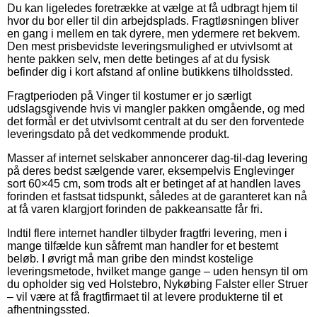
Du kan ligeledes foretrække at vælge at få udbragt hjem til
hvor du bor eller til din arbejdsplads. Fragtløsningen bliver
en gang i mellem en tak dyrere, men ydermere ret bekvem.
Den mest prisbevidste leveringsmulighed er utvivlsomt at
hente pakken selv, men dette betinges af at du fysisk
befinder dig i kort afstand af online butikkens tilholdssted.
Fragtperioden på Vinger til kostumer er jo særligt
udslagsgivende hvis vi mangler pakken omgående, og med
det formål er det utvivlsomt centralt at du ser den forventede
leveringsdato på det vedkommende produkt.
Masser af internet selskaber annoncerer dag-til-dag levering
på deres bedst sælgende varer, eksempelvis Englevinger
sort 60×45 cm, som trods alt er betinget af at handlen laves
forinden et fastsat tidspunkt, således at de garanteret kan nå
at få varen klargjort forinden de pakkeansatte får fri.
Indtil flere internet handler tilbyder fragtfri levering, men i
mange tilfælde kun såfremt man handler for et bestemt
beløb. I øvrigt må man gribe den mindst kostelige
leveringsmetode, hvilket mange gange – uden hensyn til om
du opholder sig ved Holstebro, Nykøbing Falster eller Struer
– vil være at få fragtfirmaet til at levere produkterne til et
afhentningssted.