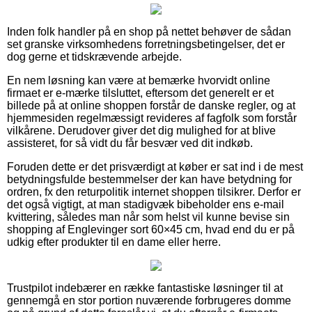
Inden folk handler på en shop på nettet behøver de sådan
set granske virksomhedens forretningsbetingelser, det er
dog gerne et tidskrævende arbejde.
En nem løsning kan være at bemærke hvorvidt online
firmaet er e-mærke tilsluttet, eftersom det generelt er et
billede på at online shoppen forstår de danske regler, og at
hjemmesiden regelmæssigt revideres af fagfolk som forstår
vilkårene. Derudover giver det dig mulighed for at blive
assisteret, for så vidt du får besvær ved dit indkøb.
Foruden dette er det prisværdigt at køber er sat ind i de mest
betydningsfulde bestemmelser der kan have betydning for
ordren, fx den returpolitik internet shoppen tilsikrer. Derfor er
det også vigtigt, at man stadigvæk bibeholder ens e-mail
kvittering, således man når som helst vil kunne bevise sin
shopping af Englevinger sort 60×45 cm, hvad end du er på
udkig efter produkter til en dame eller herre.
Trustpilot indebærer en række fantastiske løsninger til at
gennemgå en stor portion nuværende forbrugeres domme