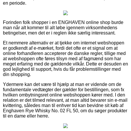
en periode.
Forinden folk shopper i en ENGHAVEN online shop burde
man når alt kommer til alt løbe igennem virksomhedens
betingelser, men det er i reglen ikke særlig interessant.
Et nemmere alternativ er at tjekke om internet webshoppen
er godkendt af e-mærket, fordi det ofte er et signal om at
online forhandleren accepterer de danske regler, tillige med
at webshoppen ofte føres tilsyn med af fagmænd som har
meget erfaring med de gældende vilkår. Dette er desuden en
god lejlighed til support, hvis du får problemstillinger med
din shopping.
Ydermere kan det være til hjælp at man er vidende om de
fundamentale vedtægter der gælder for bestillingen, som fx
hvilken ombytningsret online webshoppen kører med. I den
relation er det tilmed relevant, at man altid bevarer sin e-mail
kvittering, således man til enhver tid kan bevidne sit køb af
Enghaven Rye Whisky No. 02 FL 50, om du søger produkter
til en dame eller herre.