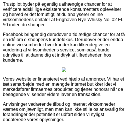
Trustpilot byder på egentlig uafhængige chancer for at
verificere adskillige eksisterende konsumenters oplevelser
og herved er det fornuftigt, at du analyserer online
virksomhedens omtaler af Enghaven Rye Whisky No. 02 FL
50 inden du shopper.
Facebook bringer dig derudover altid ærlige chancer for at få
en idé om e-shoppens kundefokus. Derudover er der endda
online virksomheder hvor kunder kan tilkendegive en
vurdering af virksomhedens service, som også burde
udnyttes til at danne dig et indtryk af tilfredsheden hos
kunderne.
Vores website er finansieret ved hjælp af annoncer. Vi har et
tæt samarbejde med en mængde internet butikker idet vi
markedsfører firmaernes produkter, og tjener honorar når de
besøgende vi sender videre laver en transaktion.
Anvisninger vedrørende tilbud og internet virksomheder
værnes om jævnligt, men man kan ikke stille os ansvarlig for
forandringer der potentielt er udført siden vi nyligst
opdaterede vores oplysninger.