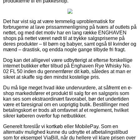
produkterne til en pakkeshop.
Det har vist sig at være temmelig uproblematisk for
forbrugerne at lave prissammenligning på tværs af outlets på
nettet, og med det motiv har en lang række ENGHAVEN
shops på nettet været nødt til at trykke salgspriserne på
deres produkter – til børn og babyer, samt også til kvinder og
mænd – drastisk, og endda nogle gange tilbyde fri fragt.
Dog kan det alligevel være udbytterigt at efterse forskellige
internet butikker efter tilbud på Enghaven Rye Whisky No.
02 FL 50 inden du gennemfører dit køb, således at man er
sikret at skaffe sig den mindst kostelige pris.
Du må lige meget hvad ikke undervurdere, at såfremt en e-
shop markedsfører et produkt til salg for en salgspris som
kan ses som ekstraordinært favorabel, bør det undertiden
være et faresignal om en uoprigtig butik. Bestillinger med
betalingskort er trods alt omfavnet af et reglement, hvilket
sikrer køberen overfor fup netbutikker.
Generelt foreslår vi kortkøb eller MobilePay. Som en
alternativ mulighed kunne du udnytte et afbetalingstilbud
som for eksempel ViaBill, når du hellere vil klare prisen over