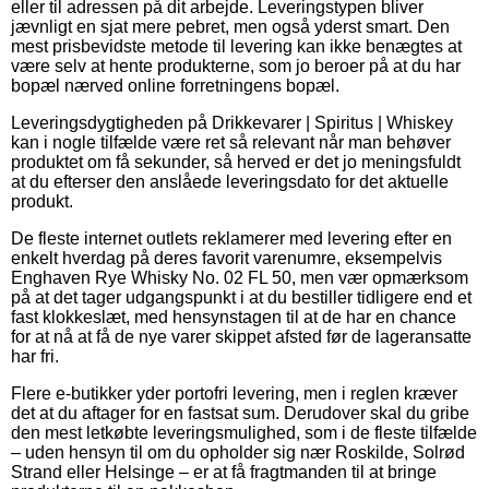
eller til adressen på dit arbejde. Leveringstypen bliver
jævnligt en sjat mere pebret, men også yderst smart. Den
mest prisbevidste metode til levering kan ikke benægtes at
være selv at hente produkterne, som jo beroer på at du har
bopæl nærved online forretningens bopæl.
Leveringsdygtigheden på Drikkevarer | Spiritus | Whiskey
kan i nogle tilfælde være ret så relevant når man behøver
produktet om få sekunder, så herved er det jo meningsfuldt
at du efterser den anslåede leveringsdato for det aktuelle
produkt.
De fleste internet outlets reklamerer med levering efter en
enkelt hverdag på deres favorit varenumre, eksempelvis
Enghaven Rye Whisky No. 02 FL 50, men vær opmærksom
på at det tager udgangspunkt i at du bestiller tidligere end et
fast klokkeslæt, med hensynstagen til at de har en chance
for at nå at få de nye varer skippet afsted før de lageransatte
har fri.
Flere e-butikker yder portofri levering, men i reglen kræver
det at du aftager for en fastsat sum. Derudover skal du gribe
den mest letkøbte leveringsmulighed, som i de fleste tilfælde
– uden hensyn til om du opholder sig nær Roskilde, Solrød
Strand eller Helsinge – er at få fragtmanden til at bringe