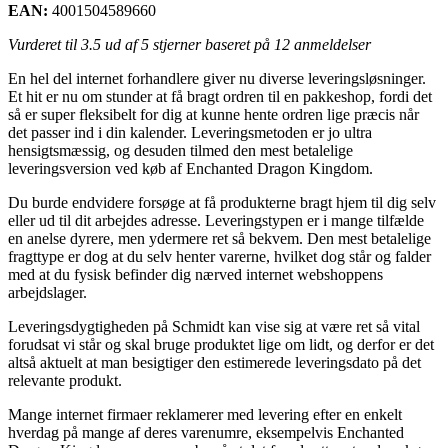
EAN:
4001504589660
Vurderet til
3.5
ud af 5 stjerner baseret på
12
anmeldelser
En hel del internet forhandlere giver nu diverse leveringsløsninger.
Et hit er nu om stunder at få bragt ordren til en pakkeshop, fordi det
så er super fleksibelt for dig at kunne hente ordren lige præcis når
det passer ind i din kalender. Leveringsmetoden er jo ultra
hensigtsmæssig, og desuden tilmed den mest betalelige
leveringsversion ved køb af Enchanted Dragon Kingdom.
Du burde endvidere forsøge at få produkterne bragt hjem til dig selv
eller ud til dit arbejdes adresse. Leveringstypen er i mange tilfælde
en anelse dyrere, men ydermere ret så bekvem. Den mest betalelige
fragttype er dog at du selv henter varerne, hvilket dog står og falder
med at du fysisk befinder dig nærved internet webshoppens
arbejdslager.
Leveringsdygtigheden på Schmidt kan vise sig at være ret så vital
forudsat vi står og skal bruge produktet lige om lidt, og derfor er det
altså aktuelt at man besigtiger den estimerede leveringsdato på det
relevante produkt.
Mange internet firmaer reklamerer med levering efter en enkelt
hverdag på mange af deres varenumre, eksempelvis Enchanted