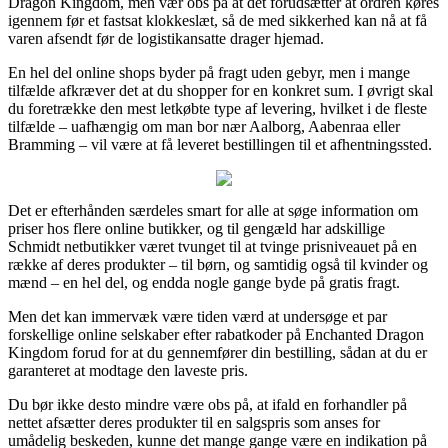
Dragon Kingdom, men vær obs på at det forudsætter at ordren køres
igennem før et fastsat klokkeslæt, så de med sikkerhed kan nå at få
varen afsendt før de logistikansatte drager hjemad.
En hel del online shops byder på fragt uden gebyr, men i mange
tilfælde afkræver det at du shopper for en konkret sum. I øvrigt skal
du foretrække den mest letkøbte type af levering, hvilket i de fleste
tilfælde – uafhængig om man bor nær Aalborg, Aabenraa eller
Bramming – vil være at få leveret bestillingen til et afhentningssted.
Det er efterhånden særdeles smart for alle at søge information om
priser hos flere online butikker, og til gengæld har adskillige
Schmidt netbutikker været tvunget til at tvinge prisniveauet på en
række af deres produkter – til børn, og samtidig også til kvinder og
mænd – en hel del, og endda nogle gange byde på gratis fragt.
Men det kan immervæk være tiden værd at undersøge et par
forskellige online selskaber efter rabatkoder på Enchanted Dragon
Kingdom forud for at du gennemfører din bestilling, sådan at du er
garanteret at modtage den laveste pris.
Du bør ikke desto mindre være obs på, at ifald en forhandler på
nettet afsætter deres produkter til en salgspris som anses for
umådelig beskeden, kunne det mange gange være en indikation på