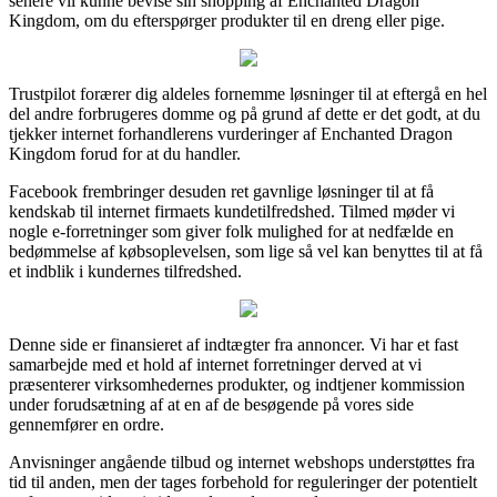
senere vil kunne bevise sin shopping af Enchanted Dragon
Kingdom, om du efterspørger produkter til en dreng eller pige.
Trustpilot forærer dig aldeles fornemme løsninger til at eftergå en hel
del andre forbrugeres domme og på grund af dette er det godt, at du
tjekker internet forhandlerens vurderinger af Enchanted Dragon
Kingdom forud for at du handler.
Facebook frembringer desuden ret gavnlige løsninger til at få
kendskab til internet firmaets kundetilfredshed. Tilmed møder vi
nogle e-forretninger som giver folk mulighed for at nedfælde en
bedømmelse af købsoplevelsen, som lige så vel kan benyttes til at få
et indblik i kundernes tilfredshed.
Denne side er finansieret af indtægter fra annoncer. Vi har et fast
samarbejde med et hold af internet forretninger derved at vi
præsenterer virksomhedernes produkter, og indtjener kommission
under forudsætning af at en af de besøgende på vores side
gennemfører en ordre.
Anvisninger angående tilbud og internet webshops understøttes fra
tid til anden, men der tages forbehold for reguleringer der potentielt