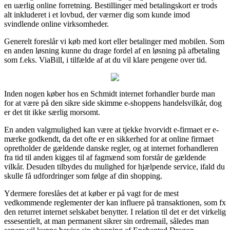
en uærlig online forretning. Bestillinger med betalingskort er trods
alt inkluderet i et lovbud, der værner dig som kunde imod
svindlende online virksomheder.
Generelt foreslår vi køb med kort eller betalinger med mobilen. Som
en anden løsning kunne du drage fordel af en løsning på afbetaling
som f.eks. ViaBill, i tilfælde af at du vil klare pengene over tid.
Inden nogen køber hos en Schmidt internet forhandler burde man
for at være på den sikre side skimme e-shoppens handelsvilkår, dog
er det tit ikke særlig morsomt.
En anden valgmulighed kan være at tjekke hvorvidt e-firmaet er e-
mærke godkendt, da det ofte er en sikkerhed for at online firmaet
opretholder de gældende danske regler, og at internet forhandleren
fra tid til anden kigges til af fagmænd som forstår de gældende
vilkår. Desuden tilbydes du mulighed for hjælpende service, ifald du
skulle få udfordringer som følge af din shopping.
Ydermere foreslåes det at køber er på vagt for de mest
vedkommende reglementer der kan influere på transaktionen, som fx
den returret internet selskabet benytter. I relation til det er det virkelig
essesentielt, at man permanent sikrer sin ordremail, således man