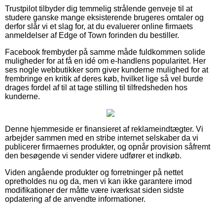
Trustpilot tilbyder dig temmelig strålende genveje til at
studere ganske mange eksisterende brugeres omtaler og
derfor slår vi et slag for, at du evaluerer online firmaets
anmeldelser af Edge of Town forinden du bestiller.
Facebook frembyder på samme måde fuldkommen solide
muligheder for at få en idé om e-handlens popularitet. Her
ses nogle webbutikker som giver kunderne mulighed for at
frembringe en kritik af deres køb, hvilket lige så vel burde
drages fordel af til at tage stilling til tilfredsheden hos
kunderne.
Denne hjemmeside er finansieret af reklameindtægter. Vi
arbejder sammen med en stribe internet selskaber da vi
publicerer firmaernes produkter, og opnår provision såfremt
den besøgende vi sender videre udfører et indkøb.
Viden angående produkter og forretninger på nettet
opretholdes nu og da, men vi kan ikke garantere imod
modifikationer der måtte være iværksat siden sidste
opdatering af de anvendte informationer.