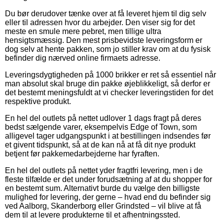
Du bør derudover tænke over at få leveret hjem til dig selv
eller til adressen hvor du arbejder. Den viser sig for det
meste en smule mere pebret, men tillige ultra
hensigtsmæssig. Den mest prisbevidste leveringsform er
dog selv at hente pakken, som jo stiller krav om at du fysisk
befinder dig nærved online firmaets adresse.
Leveringsdygtigheden på 1000 brikker er ret så essentiel når
man absolut skal bruge din pakke øjeblikkeligt, så derfor er
det bestemt meningsfuldt at vi checker leveringstiden for det
respektive produkt.
En hel del outlets på nettet udlover 1 dags fragt på deres
bedst sælgende varer, eksempelvis Edge of Town, som
alligevel tager udgangspunkt i at bestillingen indsendes før
et givent tidspunkt, så at de kan nå at få dit nye produkt
betjent før pakkemedarbejderne har fyraften.
En hel del outlets på nettet yder fragtfri levering, men i de
fleste tilfælde er det under forudsætning af at du shopper for
en bestemt sum. Alternativt burde du vælge den billigste
mulighed for levering, der gerne – hvad end du befinder sig
ved Aalborg, Skanderborg eller Grindsted – vil blive at få
dem til at levere produkterne til et afhentningssted.