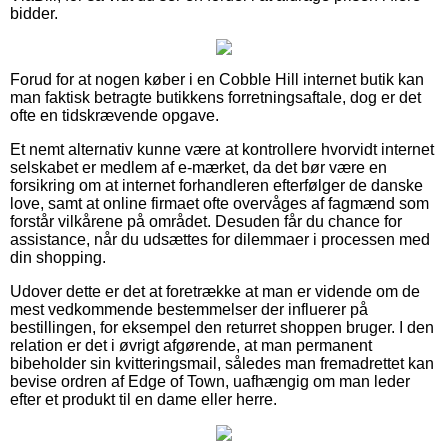
bidder.
Forud for at nogen køber i en Cobble Hill internet butik kan
man faktisk betragte butikkens forretningsaftale, dog er det
ofte en tidskrævende opgave.
Et nemt alternativ kunne være at kontrollere hvorvidt internet
selskabet er medlem af e-mærket, da det bør være en
forsikring om at internet forhandleren efterfølger de danske
love, samt at online firmaet ofte overvåges af fagmænd som
forstår vilkårene på området. Desuden får du chance for
assistance, når du udsættes for dilemmaer i processen med
din shopping.
Udover dette er det at foretrække at man er vidende om de
mest vedkommende bestemmelser der influerer på
bestillingen, for eksempel den returret shoppen bruger. I den
relation er det i øvrigt afgørende, at man permanent
bibeholder sin kvitteringsmail, således man fremadrettet kan
bevise ordren af Edge of Town, uafhængig om man leder
efter et produkt til en dame eller herre.