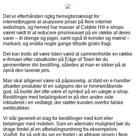
Det er efterhånden rigtig hensigtsmæssigt for
internetbrugere at analysere priser på flere internet
webshops, og herved har masser af Cobble Hill e-shops
været nødt til at reducere prisniveauet på en række af deres
varer – til drenge og piger, samt også til kvinder og mænd –
markant, og endda nogle gange tilbyde gratis fragt.
Det kan trods alt være tiden værd at sammenholde en række
e-firmaer efter rabatkoder på Edge of Town før du
gennemfører din bestilling, således at man er sikker på at
opnå den laveste pris.
Man skal alligevel være så påpasselig, at ifald en e-handler
afsætter produkter til en salgspris der er himmelråbende
god, så burde det ofte være et symbol på en uægte e-shop.
Bestillinger med betalingskort er på den anden side
inkluderet i en vedtægt, der støtter kunden overfor falske
webbutikker.
Vi slår generelt et slag for bestillinger med kort eller
betalinger med mobilen. Som en alternativ mulighed bør du
drage fordel af en afbetalingsordning fra eksempelvis
ViaBill, for så vidt du ser en fordel i at afdrage prisen i flere