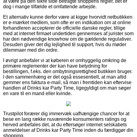
at være på den sikre side betragte shoppens regler, det er
dog i mange tilfælde et omfattende arbejde.
Et alternativ kunne derfor være at kigge hvorvidt netbutikken
er e-mærket medlem, som ofte er en indikation om at online
forhandleren accepterer de officielle danske regler, tillige
med at internet firmaet undertiden gennemses af jurister som
har den nødvendige knowhow om de gældende regulativer.
Desuden giver det dig lejlighed til support, hvis du møder
dilemmaer med din ordre.
I øvrigt anbefaler vi at køberen er omhyggelig omkring de
primære reglementer der kan have betydning for
bestillingen, f.eks. den ombytningsrettighed butikken bruger.
I den sammenhæng er det også essesentielt, at man altid
gemmer ens faktura e-mail, så man i fremtiden kan eftervise
handlen af Drinks kar Party Time, ligegyldigt om man søger
en vare til en mand eller kvinde.
Trustpilot forærer dig immervæk uafhængige chancer for at
bese en lang række nuværende konsumenters ratings og
herved anbefales det, at du eftersøger internet selskabets
anmeldelser af Drinks kar Party Time inden du færdiggør din
shopping.