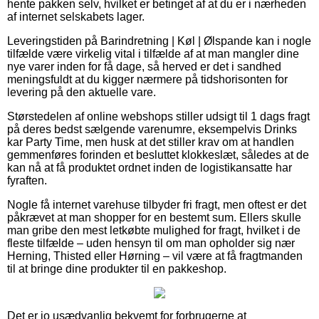
hente pakken selv, hvilket er betinget af at du er i nærheden
af internet selskabets lager.
Leveringstiden på Barindretning | Køl | Ølspande kan i nogle
tilfælde være virkelig vital i tilfælde af at man mangler dine
nye varer inden for få dage, så herved er det i sandhed
meningsfuldt at du kigger nærmere på tidshorisonten for
levering på den aktuelle vare.
Størstedelen af online webshops stiller udsigt til 1 dags fragt
på deres bedst sælgende varenumre, eksempelvis Drinks
kar Party Time, men husk at det stiller krav om at handlen
gemmenføres forinden et besluttet klokkeslæt, således at de
kan nå at få produktet ordnet inden de logistikansatte har
fyraften.
Nogle få internet varehuse tilbyder fri fragt, men oftest er det
påkrævet at man shopper for en bestemt sum. Ellers skulle
man gribe den mest letkøbte mulighed for fragt, hvilket i de
fleste tilfælde – uden hensyn til om man opholder sig nær
Herning, Thisted eller Hørning – vil være at få fragtmanden
til at bringe dine produkter til en pakkeshop.
Det er jo usædvanlig bekvemt for forbrugerne at