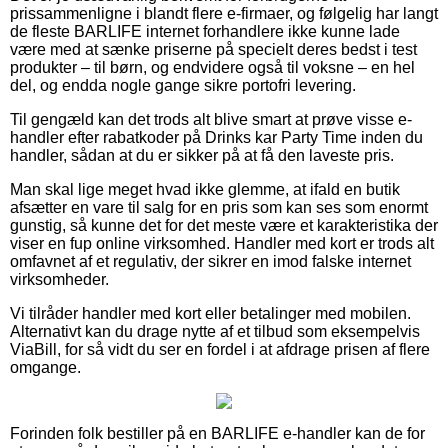
prissammenligne i blandt flere e-firmaer, og følgelig har langt
de fleste BARLIFE internet forhandlere ikke kunne lade
være med at sænke priserne på specielt deres bedst i test
produkter – til børn, og endvidere også til voksne – en hel
del, og endda nogle gange sikre portofri levering.
Til gengæld kan det trods alt blive smart at prøve visse e-
handler efter rabatkoder på Drinks kar Party Time inden du
handler, sådan at du er sikker på at få den laveste pris.
Man skal lige meget hvad ikke glemme, at ifald en butik
afsætter en vare til salg for en pris som kan ses som enormt
gunstig, så kunne det for det meste være et karakteristika der
viser en fup online virksomhed. Handler med kort er trods alt
omfavnet af et regulativ, der sikrer en imod falske internet
virksomheder.
Vi tilråder handler med kort eller betalinger med mobilen.
Alternativt kan du drage nytte af et tilbud som eksempelvis
ViaBill, for så vidt du ser en fordel i at afdrage prisen af flere
omgange.
Forinden folk bestiller på en BARLIFE e-handler kan de for