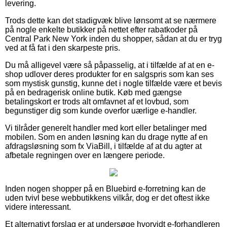
levering.
Trods dette kan det stadigvæk blive lønsomt at se nærmere
på nogle enkelte butikker på nettet efter rabatkoder på
Central Park New York inden du shopper, sådan at du er tryg
ved at få fat i den skarpeste pris.
Du må alligevel være så påpasselig, at i tilfælde af at en e-
shop udlover deres produkter for en salgspris som kan ses
som mystisk gunstig, kunne det i nogle tilfælde være et bevis
på en bedragerisk online butik. Køb med gængse
betalingskort er trods alt omfavnet af et lovbud, som
begunstiger dig som kunde overfor uærlige e-handler.
Vi tilråder generelt handler med kort eller betalinger med
mobilen. Som en anden løsning kan du drage nytte af en
afdragsløsning som fx ViaBill, i tilfælde af at du agter at
afbetale regningen over en længere periode.
Inden nogen shopper på en Bluebird e-forretning kan de
uden tvivl bese webbutikkens vilkår, dog er det oftest ikke
videre interessant.
Et alternativt forslag er at undersøge hvorvidt e-forhandleren