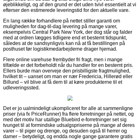
øjeblikkeligt, og af den grund er det uden tvivl essentielt at vi
efterser den estimerede leveringstid for den aktuelle vare.
En lang række forhandlere på nettet stiller garanti om
muligheden for dag-til-dag levering på mange varer,
eksempelvis Central Park New York, der dog står og falder
med at ordren lægges tidligere end et bestemt tidspunkt,
således at de sandsynligvis kan nå at få bestillingen på
posthuset før logistikmedarbejderne drager hjemad.
Flere online varehuse frembyder fri fragt, men i mange
tilfælde er det forbeholdt når du handler for en bestemt pris.
Ellers burde man overveje den prisbilligste fragtmulighed,
hvilket tit – uanset om man er nær Fredericia, Hillerød eller
Billund – vil blive at få dem til at køre produkterne til et
udleveringssted.
Det er jo ualmindeligt ukompliceret for alle at sammenligne
priser (via fx PriceRunner) fra flere forretninger på nettet, og
med det motiv har utallige Bluebird e-forretninger set sig
tvunget til at formindske udsalgspriserne på mange af deres
varer – til piger og drenge, og desuden også til herrer og
damer – betydeligt, og endda nogle gange garantere gratis