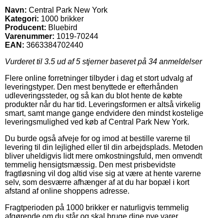
Navn:
Central Park New York
Kategori:
1000 brikker
Producent:
Bluebird
Varenummer:
1019-70244
EAN:
3663384702440
Vurderet til
3.5
ud af 5 stjerner baseret på
34
anmeldelser
Flere online forretninger tilbyder i dag et stort udvalg af
leveringstyper. Den mest benyttede er efterhånden
udleveringssteder, og så kan du blot hente de købte
produkter når du har tid. Leveringsformen er altså virkelig
smart, samt mange gange endvidere den mindst kostelige
leveringsmulighed ved køb af Central Park New York.
Du burde også afveje for og imod at bestille varerne til
levering til din lejlighed eller til din arbejdsplads. Metoden
bliver uheldigvis lidt mere omkostningsfuld, men omvendt
temmelig hensigtsmæssig. Den mest prisbevidste
fragtløsning vil dog altid vise sig at være at hente varerne
selv, som desværre afhænger af at du har bopæl i kort
afstand af online shoppens adresse.
Fragtperioden på 1000 brikker er naturligvis temmelig
afgørende om du står og skal bruge dine nye varer