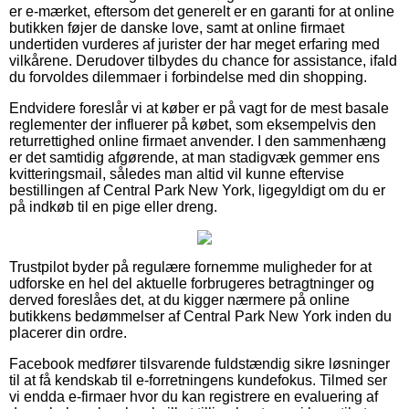
er e-mærket, eftersom det generelt er en garanti for at online
butikken føjer de danske love, samt at online firmaet
undertiden vurderes af jurister der har meget erfaring med
vilkårene. Derudover tilbydes du chance for assistance, ifald
du forvoldes dilemmaer i forbindelse med din shopping.
Endvidere foreslår vi at køber er på vagt for de mest basale
reglementer der influerer på købet, som eksempelvis den
returrettighed online firmaet anvender. I den sammenhæng
er det samtidig afgørende, at man stadigvæk gemmer ens
kvitteringsmail, således man altid vil kunne eftervise
bestillingen af Central Park New York, ligegyldigt om du er
på indkøb til en pige eller dreng.
Trustpilot byder på regulære fornemme muligheder for at
udforske en hel del aktuelle forbrugeres betragtninger og
derved foreslåes det, at du kigger nærmere på online
butikkens bedømmelser af Central Park New York inden du
placerer din ordre.
Facebook medfører tilsvarende fuldstændig sikre løsninger
til at få kendskab til e-forretningens kundefokus. Tilmed ser
vi endda e-firmaer hvor du kan registrere en evaluering af