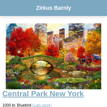
Zirkus Barnly
Central Park New York
1000 br. Bluebird
(Læs mere)