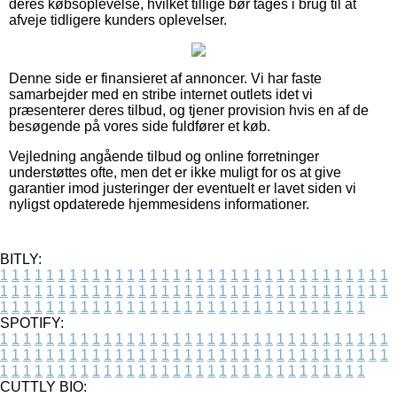
deres købsoplevelse, hvilket tillige bør tages i brug til at
afveje tidligere kunders oplevelser.
Denne side er finansieret af annoncer. Vi har faste
samarbejder med en stribe internet outlets idet vi
præsenterer deres tilbud, og tjener provision hvis en af de
besøgende på vores side fuldfører et køb.
Vejledning angående tilbud og online forretninger
understøttes ofte, men det er ikke muligt for os at give
garantier imod justeringer der eventuelt er lavet siden vi
nyligst opdaterede hjemmesidens informationer.
BITLY:
1
1
1
1
1
1
1
1
1
1
1
1
1
1
1
1
1
1
1
1
1
1
1
1
1
1
1
1
1
1
1
1
1
1
1
1
1
1
1
1
1
1
1
1
1
1
1
1
1
1
1
1
1
1
1
1
1
1
1
1
1
1
1
1
1
1
1
1
1
1
1
1
1
1
1
1
1
1
1
1
1
1
1
1
1
1
1
1
1
1
1
1
1
1
1
1
1
1
1
1
SPOTIFY:
1
1
1
1
1
1
1
1
1
1
1
1
1
1
1
1
1
1
1
1
1
1
1
1
1
1
1
1
1
1
1
1
1
1
1
1
1
1
1
1
1
1
1
1
1
1
1
1
1
1
1
1
1
1
1
1
1
1
1
1
1
1
1
1
1
1
1
1
1
1
1
1
1
1
1
1
1
1
1
1
1
1
1
1
1
1
1
1
1
1
1
1
1
1
1
1
1
1
1
1
CUTTLY BIO: