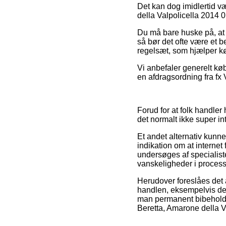
Det kan dog imidlertid v
della Valpolicella 2014 0,
Du må bare huske på, at nå
så bør det ofte være et b
regelsæt, som hjælper kø
Vi anbefaler generelt kø
en afdragsordning fra fx 
Forud for at folk handle
det normalt ikke super in
Et andet alternativ kunn
indikation om at internet 
undersøges af specialister
vanskeligheder i process
Herudover foreslåes det 
handlen, eksempelvis den
man permanent bibeholder
Beretta, Amarone della Va