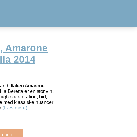
a, Amarone
lla 2014
Land: Italien Amarone
lia Beretta er en stor vin,
rugtkoncentration, bid,
e med klassiske nuancer
 o
(Læs mere)
b nu »