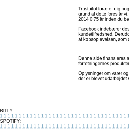
Trustpilot forærer dig n
grund af dette foreslår vi
2014 0,75 ltr inden du bes
Facebook indebærer desud
kundetilfredshed. Derud
af købsoplevelsen, som de
Denne side finansieres a
forretningernes produkte
Oplysninger om varer og 
der er blevet udarbejdet 
BITLY:
1
1
1
1
1
1
1
1
1
1
1
1
1
1
1
1
1
1
1
1
1
1
1
1
1
1
1
1
1
1
1
1
1
1
SPOTIFY:
1
1
1
1
1
1
1
1
1
1
1
1
1
1
1
1
1
1
1
1
1
1
1
1
1
1
1
1
1
1
1
1
1
1