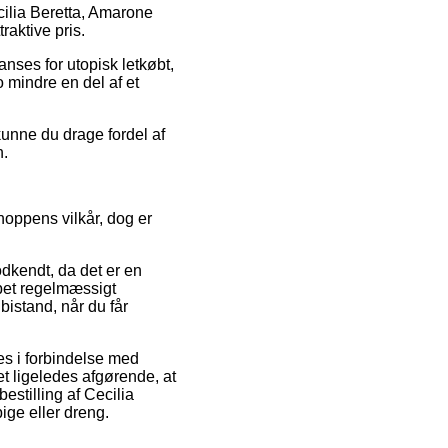
cilia Beretta, Amarone
raktive pris.
anses for utopisk letkøbt,
o mindre en del af et
kunne du drage fordel af
n.
hoppens vilkår, dog er
dkendt, da det er en
kabet regelmæssigt
 bistand, når du får
es i forbindelse med
t ligeledes afgørende, at
stilling af Cecilia
pige eller dreng.