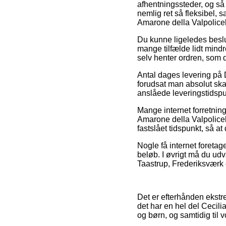
afhentningssteder, og så 
nemlig ret så fleksibel, s
Amarone della Valpolicell
Du kunne ligeledes beslutt
mange tilfælde lidt mindr
selv henter ordren, som 
Antal dages levering på 
forudsat man absolut skal
anslåede leveringstidspun
Mange internet forretning
Amarone della Valpolicell
fastslået tidspunkt, så at
Nogle få internet foreta
beløb. I øvrigt må du ud
Taastrup, Frederiksværk e
Det er efterhånden ekstrem
det har en hel del Cecil
og børn, og samtidig til