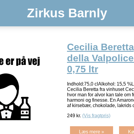
Zirkus Barnly
Cecilia Berett
della Valpolice
0,75 ltr
Indhold:75,0 clAlkohol: 15,5 %
Cecilia Beretta fra vinhuset Ceci
hvor man for alvor kan tale om f
harmoni og finesse. En Amaron
af kirsebær, chokolade, lakrids
249
kr.
(Vis fragtpris)
Læs mere »
Kø