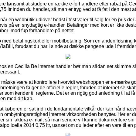
ære lønsomt at studere en række e-forhandlere efter rabat på Ce
75 ltr inden du handler, så man er tryg ved at få fat i den mest att
r en webbutik udlover bedst i test varer til salg for en pris der 
evis på en snydagtig e-handler. Betalinger med kort er ikke dest
ber imod fup forhandlere på nettet.
b med betalingskort eller mobilbetaling. Som en anden løsning 
ViaBill, forudsat du har i sinde at dække pengene ude i fremtide
r hos en Cecilia Be internet handler bør man sådan set skimme s
teressant.
e måske være at kontrollere hvorvidt webshoppen er e-mærke go
forretningen følger de officielle regler, foruden at internet sels
 som kender til reglerne. Det er en rigtig god anledning til at få
en med dit køb.
at køberen er sat ind i de fundamentale vilkår der kan håndhæv
 ombytningsrettighed internet virksomheden benytter. Her er de
 sin faktura e-mail, så man senere vil kunne dokumentere sin be
lpolicella 2014 0,75 ltr, uanset om du leder efter en vare til en 