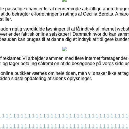
ogle passelige chancer for at gennemrode adskillige andre brug
, at du betragter e-forretningens ratings af Cecilia Beretta, Amar
tiller.
en rigtig værdifulde løsninger til at få indtryk af internet we
over er der faktisk online selskaber i Danmark hvor du kan sa
suden kan bruges til at danne dig et indtryk af tidligere kunder
f reklamer. Vi arbejder sammen med flere internet foretagender
r, og tager betaling såfremt en af de besøgende på vores side ud
online butikker værnes om hele tiden, men vi ønsker ikke at tage
siden sidste opdatering af sidens oplysninger.
1
1
1
1
1
1
1
1
1
1
1
1
1
1
1
1
1
1
1
1
1
1
1
1
1
1
1
1
1
1
1
1
1
1
1
1
1
1
1
1
1
1
1
1
1
1
1
1
1
1
1
1
1
1
1
1
1
1
1
1
1
1
1
1
1
1
1
1
1
1