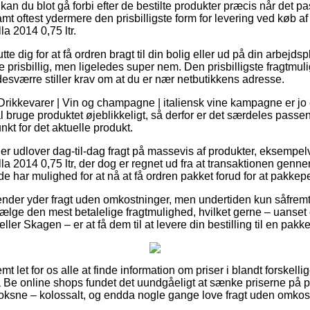
kan du blot gå forbi efter de bestilte produkter præcis når det p
amt oftest ydermere den prisbilligste form for levering ved køb af
a 2014 0,75 ltr.
e dig for at få ordren bragt til din bolig eller ud på din arbejds
e prisbillig, men ligeledes super nem. Den prisbilligste fragtmul
desværre stiller krav om at du er nær netbutikkens adresse.
Drikkevarer | Vin og champagne | italiensk vine kampagne er jo
 bruge produktet øjeblikkeligt, så derfor er det særdeles passe
kt for det aktuelle produkt.
er udlover dag-til-dag fragt på massevis af produkter, eksempelv
a 2014 0,75 ltr, der dog er regnet ud fra at transaktionen genne
 de har mulighed for at nå at få ordren pakket forud for at pakkep
gender yder fragt uden omkostninger, men undertiden kun såfremt 
vælge den mest betalelige fragtmulighed, hvilket gerne – uanse
ller Skagen – er at få dem til at levere din bestilling til en pakk
t let for os alle at finde information om priser i blandt forskelli
ia Be online shops fundet det uundgåeligt at sænke priserne på p
 voksne – kolossalt, og endda nogle gange love fragt uden omkos