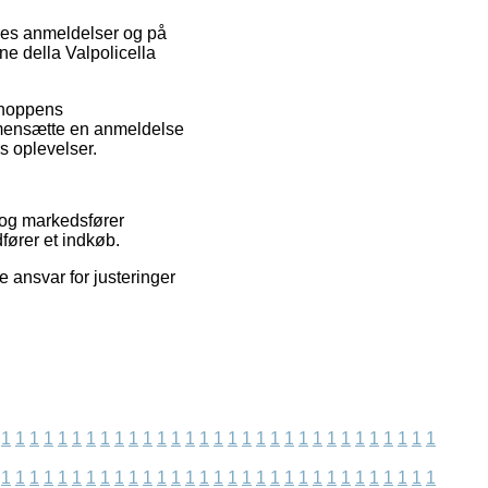
eres anmeldelser og på
one della Valpolicella
bshoppens
mmensætte en anmeldelse
s oplevelser.
 og markedsfører
fører et indkøb.
 ansvar for justeringer
1
1
1
1
1
1
1
1
1
1
1
1
1
1
1
1
1
1
1
1
1
1
1
1
1
1
1
1
1
1
1
1
1
1
1
1
1
1
1
1
1
1
1
1
1
1
1
1
1
1
1
1
1
1
1
1
1
1
1
1
1
1