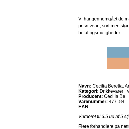
Vi har gennemgået de mes
prisniveau, sortimentstø
betalingsmuligheder.
Navn:
Cecilia Beretta, A
Kategori:
Drikkevarer | 
Producent:
Cecilia Be
Varenummer:
477184
EAN:
Vurderet til
3.5
ud af 5 st
Flere forhandlere på nett