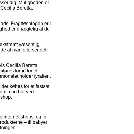
asser dig. Muligheden er
 Cecilia Beretta,
plads. Fragtløsningen er i
ighed er unægtelig at du
 ekstremt væsentlig
nde at man efterser det
is Cecilia Beretta,
mføres forud for et
ersonalet holder fyraften.
der købes for et fastsat
t om man bor ved
eshop.
ge internet shops, og for
rodukterne – til babyer
tninger.