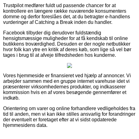
Trustpilot medfører fuldt ud passende chancer for at
kontrollere en længere række nuværende konsumenters
domme og derfor foreslåes det, at du betragter e-handlens
vurderinger af Catching a Break inden du handler.
Facebook tilbyder dig derudover fuldstændig
hensigtsmæssige muligheder for at få kendskab til online
butikkens troværdighed. Desuden er der nogle netbutikker
hvor folk kan ytre en kritik af deres køb, som lige så vel bør
tages i brug til at afveje tilfredsheden hos kunderne.
Vores hjemmeside er finansieret ved hjælp af annoncer. Vi
arbejder sammen med en gruppe internet varehuse idet vi
præsenterer virksomhedernes produkter, og indkasserer
kommission hvis en af vores besøgende gennemfører et
indkøb.
Orientering om varer og online forhandlere vedligeholdes fra
tid til anden, men vi kan ikke stilles ansvarlig for forandringer
der eventuelt er foretaget efter at vi sidst opdaterede
hjemmesidens data.