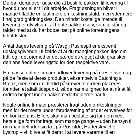
Du bør derudover udse dig at bestille pakken til levering til
hvor du bor eller til dit arbejde. Fragtløsningen bliver i
mange tilfælde en sjat mere omkostningsfuld, men ydermere
i høj grad gnidningsløs. Den mindst kostelige metode til
levering er utvivlsomt at hente pakken selv, som jo står og
falder med at du har bopæl tæt på online forretningens
tilholdssted.
Antal dages levering på Wasgij Puslespil er ekstremt
udslagsgivende i tilfælde af at du mangler pakken lige om
lidt, og i det øjemed er det særdeles vigtigt at du gransker
den anslåede leveringstid for den respektive vare.
En masse online firmaer udlover levering på næste hverdag
på de fleste af deres produkter, eksempelvis Catching a
Break, men som imidlertid påkræver at ordren placeres
forinden et aftalt tidspunkt, så de har mulighed for at nå at få
ordren betjent inden pakkemedarbejderne har fri.
Nogle online firmaer præsterer fragt uden omkostninger,
men for det meste under forudsætning af at der erhverves for
en konkret pris. Ellers skal man beslutte sig for den mest
betalelige form for fragt, som mange gange – uden hensyn til
om man befinder sig tæt på Roskilde, Haderslev eller
Lystrup – vil blive at få dem til at levere varerne til en