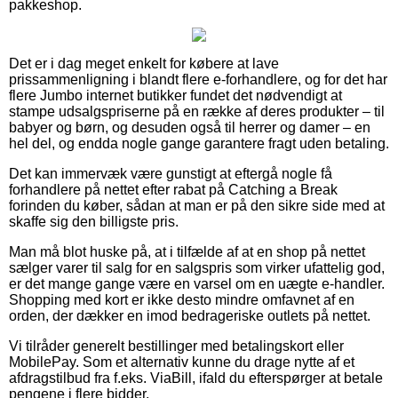
pakkeshop.
Det er i dag meget enkelt for købere at lave
prissammenligning i blandt flere e-forhandlere, og for det har
flere Jumbo internet butikker fundet det nødvendigt at
stampe udsalgspriserne på en række af deres produkter – til
babyer og børn, og desuden også til herrer og damer – en
hel del, og endda nogle gange garantere fragt uden betaling.
Det kan immervæk være gunstigt at eftergå nogle få
forhandlere på nettet efter rabat på Catching a Break
forinden du køber, sådan at man er på den sikre side med at
skaffe sig den billigste pris.
Man må blot huske på, at i tilfælde af at en shop på nettet
sælger varer til salg for en salgspris som virker ufattelig god,
er det mange gange være en varsel om en uægte e-handler.
Shopping med kort er ikke desto mindre omfavnet af en
orden, der dækker en imod bedrageriske outlets på nettet.
Vi tilråder generelt bestillinger med betalingskort eller
MobilePay. Som et alternativ kunne du drage nytte af et
afdragstilbud fra f.eks. ViaBill, ifald du efterspørger at betale
pengene i flere bidder.