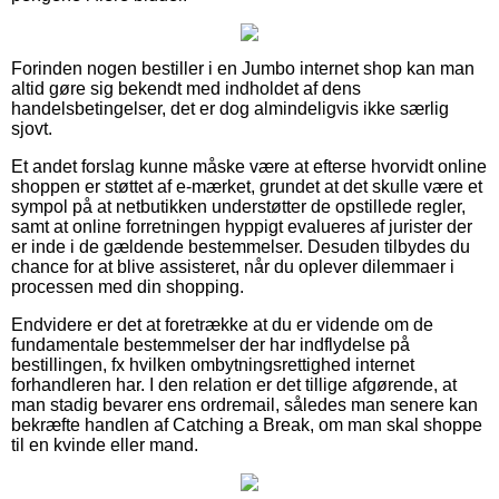
Forinden nogen bestiller i en Jumbo internet shop kan man
altid gøre sig bekendt med indholdet af dens
handelsbetingelser, det er dog almindeligvis ikke særlig
sjovt.
Et andet forslag kunne måske være at efterse hvorvidt online
shoppen er støttet af e-mærket, grundet at det skulle være et
sympol på at netbutikken understøtter de opstillede regler,
samt at online forretningen hyppigt evalueres af jurister der
er inde i de gældende bestemmelser. Desuden tilbydes du
chance for at blive assisteret, når du oplever dilemmaer i
processen med din shopping.
Endvidere er det at foretrække at du er vidende om de
fundamentale bestemmelser der har indflydelse på
bestillingen, fx hvilken ombytningsrettighed internet
forhandleren har. I den relation er det tillige afgørende, at
man stadig bevarer ens ordremail, således man senere kan
bekræfte handlen af Catching a Break, om man skal shoppe
til en kvinde eller mand.