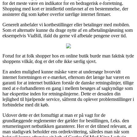
for det meste være en indikator for en bedragerisk e-forretning.
Shopping med kort er imidlertid omfavnet af en bestemmelse, der
assisterer dig som køber overfor uærlige internet firmaer.
Generelt anbefaler vi kortbestillinger eller betalinger med mobilen.
Som et alternativ kunne du drage nytte af en afbetalingsløsning som
eksempelvis ViaBill, ifald du gerne vil afbetale pengene over tid.
Forud for at folk shopper hos en online butik burde man faktisk tyde
shoppens vilkår, dog er det ofte ikke særlig sjovt.
En anden mulighed kunne måske være at undersøge hvorvidt
internet forretningen er e-mærket, eftersom det længe har været en
garanti for at internet butikken forstår de danske retningslinjer, tillige
med at e-forhandleren en gang i mellem besøges af sagkyndige som
har ekspertise inden for retningslinjerne. Dette er desuden din
lejlighed til hjælpende service, såfremt du oplever problemstillinger i
forbindelse med dit køb.
Udover dette er det fornuftigt at man er på vagt for de
grundlæggende reglementer der gælder for bestillingen, f.eks. den
returneringsret netbutikken garanterer. Her er det tilmed relevant, at
man stadigvæk beholder ens ordrekvittering, således man når som