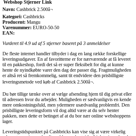
Webshop
Stjerner
Link
Navn:
Cashbrick 2.500â¬
Kategori:
Cashbricks
Producent:
Mangu
Varenummer:
EURO-50-50
EAN:
Vurderet til
4.9
ud af 5 stjerner baseret på
3
anmeldelser
De fleste internet handler tilbyder i dag en lang række forskellige
leveringsudgaver. En af favoritterne er for nærværende at få leveret
til en pakkeshop, fordi det så er super fleksibelt for dig at kunne
hente de nyindkøbte varer den dag der passer dig. Fragtmuligheden
er altså ret så fremkommelig, samt tit endvidere den prisbilligste
leveringsmetode ved køb af Cashbrick 2.500â¬.
Du bør tillige tænke over at vælge afsending hjem til dig privat eller
til adressen hvor du arbejder. Muligheden er sædvanligvis en kende
mere omkostningsfuld, men ydermere usædvanlig problemfri. Den
prisbilligste leveringsform vil dog altid være at du selv henter
pakken, men dette er betinget af at du bor nær online webshoppens
lager.
Leveringstidspunktet på Cashbricks kan vise sig at være virkelig