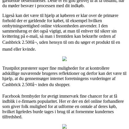
gældende bestemmelser. Dette er en god genvej til at få bistand, når
du møder besvær i processen med dit indkøb.
Ligeså kan det være til hjælp at køberen er klar over de primære
forhold der er gældende for købet, til eksempel hvilken
ombytningsrettighed online virksomheden anvender. I den
sammenhæng er det også vigtigt, at man til enhver tid sikrer sin
kvittering på e-mail, så man i fremtiden kan bekræfte ordren af
Cashbrick 2.500â¬, uden hensyn til om du søger et produkt til en
mand eller kvinde.
Trustpilot præsterer super fine muligheder for at kontrollere
adskillige nuværende brugeres reflektioner og derfor kan det være til
hjælp, at du gennemsøger internet forretningens vurderinger af
Cashbrick 2.500â¬ inden du shopper.
Facebook frembyder for øvrigt immervæk fine chancer for at få
indblik i e-firmaets popularitet. Her er der en del online forhandlere
som giver folk mulighed for at udforme en omtale af deres køb,
hvilket ligeledes burde tages i brug til at fornemme kundernes
tilfredshed.