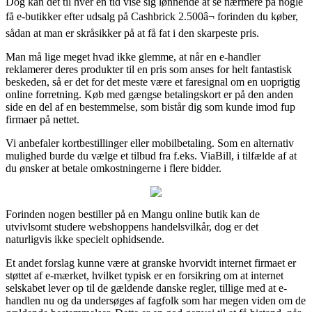
Dog kan det til hver en tid vise sig lønnende at se nærmere på nogle
få e-butikker efter udsalg på Cashbrick 2.500â¬ forinden du køber,
sådan at man er skråsikker på at få fat i den skarpeste pris.
Man må lige meget hvad ikke glemme, at når en e-handler
reklamerer deres produkter til en pris som anses for helt fantastisk
beskeden, så er det for det meste være et faresignal om en uoprigtig
online forretning. Køb med gængse betalingskort er på den anden
side en del af en bestemmelse, som bistår dig som kunde imod fup
firmaer på nettet.
Vi anbefaler kortbestillinger eller mobilbetaling. Som en alternativ
mulighed burde du vælge et tilbud fra f.eks. ViaBill, i tilfælde af at
du ønsker at betale omkostningerne i flere bidder.
Forinden nogen bestiller på en Mangu online butik kan de
utvivlsomt studere webshoppens handelsvilkår, dog er det
naturligvis ikke specielt ophidsende.
Et andet forslag kunne være at granske hvorvidt internet firmaet er
støttet af e-mærket, hvilket typisk er en forsikring om at internet
selskabet lever op til de gældende danske regler, tillige med at e-
handlen nu og da undersøges af fagfolk som har megen viden om de