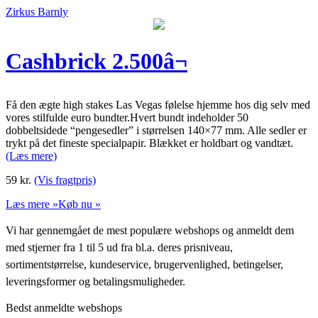
Zirkus Barnly
Cashbrick 2.500â¬
Få den ægte high stakes Las Vegas følelse hjemme hos dig selv med
vores stilfulde euro bundter.Hvert bundt indeholder 50
dobbeltsidede “pengesedler” i størrelsen 140×77 mm. Alle sedler er
trykt på det fineste specialpapir. Blækket er holdbart og vandtæt.
(Læs mere)
59
kr.
(Vis fragtpris)
Læs mere »
Køb nu »
Vi har gennemgået de mest populære webshops og anmeldt dem
med stjerner fra 1 til 5 ud fra bl.a. deres prisniveau,
sortimentstørrelse, kundeservice, brugervenlighed, betingelser,
leveringsformer og betalingsmuligheder.
Bedst anmeldte webshops