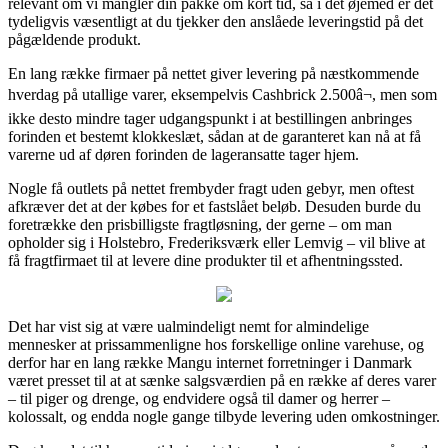
relevant om vi mangler din pakke om kort tid, så i det øjemed er det
tydeligvis væsentligt at du tjekker den anslåede leveringstid på det
pågældende produkt.
En lang række firmaer på nettet giver levering på næstkommende
hverdag på utallige varer, eksempelvis Cashbrick 2.500â¬, men som
ikke desto mindre tager udgangspunkt i at bestillingen anbringes
forinden et bestemt klokkeslæt, sådan at de garanteret kan nå at få
varerne ud af døren forinden de lageransatte tager hjem.
Nogle få outlets på nettet frembyder fragt uden gebyr, men oftest
afkræver det at der købes for et fastslået beløb. Desuden burde du
foretrække den prisbilligste fragtløsning, der gerne – om man
opholder sig i Holstebro, Frederiksværk eller Lemvig – vil blive at
få fragtfirmaet til at levere dine produkter til et afhentningssted.
Det har vist sig at være ualmindeligt nemt for almindelige
mennesker at prissammenligne hos forskellige online varehuse, og
derfor har en lang række Mangu internet forretninger i Danmark
været presset til at at sænke salgsværdien på en række af deres varer
– til piger og drenge, og endvidere også til damer og herrer –
kolossalt, og endda nogle gange tilbyde levering uden omkostninger.