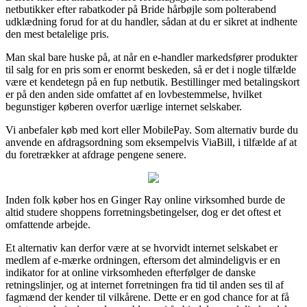
netbutikker efter rabatkoder på Bride hårbøjle som polterabend
udklædning forud for at du handler, sådan at du er sikret at indhente
den mest betalelige pris.
Man skal bare huske på, at når en e-handler markedsfører produkter
til salg for en pris som er enormt beskeden, så er det i nogle tilfælde
være et kendetegn på en fup netbutik. Bestillinger med betalingskort
er på den anden side omfattet af en lovbestemmelse, hvilket
begunstiger køberen overfor uærlige internet selskaber.
Vi anbefaler køb med kort eller MobilePay. Som alternativ burde du
anvende en afdragsordning som eksempelvis ViaBill, i tilfælde af at
du foretrækker at afdrage pengene senere.
Inden folk køber hos en Ginger Ray online virksomhed burde de
altid studere shoppens forretningsbetingelser, dog er det oftest et
omfattende arbejde.
Et alternativ kan derfor være at se hvorvidt internet selskabet er
medlem af e-mærke ordningen, eftersom det almindeligvis er en
indikator for at online virksomheden efterfølger de danske
retningslinjer, og at internet forretningen fra tid til anden ses til af
fagmænd der kender til vilkårene. Dette er en god chance for at få