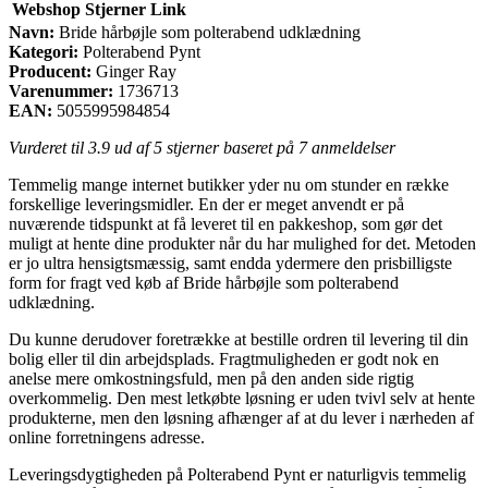
Webshop
Stjerner
Link
Navn:
Bride hårbøjle som polterabend udklædning
Kategori:
Polterabend Pynt
Producent:
Ginger Ray
Varenummer:
1736713
EAN:
5055995984854
Vurderet til
3.9
ud af 5 stjerner baseret på
7
anmeldelser
Temmelig mange internet butikker yder nu om stunder en række
forskellige leveringsmidler. En der er meget anvendt er på
nuværende tidspunkt at få leveret til en pakkeshop, som gør det
muligt at hente dine produkter når du har mulighed for det. Metoden
er jo ultra hensigtsmæssig, samt endda ydermere den prisbilligste
form for fragt ved køb af Bride hårbøjle som polterabend
udklædning.
Du kunne derudover foretrække at bestille ordren til levering til din
bolig eller til din arbejdsplads. Fragtmuligheden er godt nok en
anelse mere omkostningsfuld, men på den anden side rigtig
overkommelig. Den mest letkøbte løsning er uden tvivl selv at hente
produkterne, men den løsning afhænger af at du lever i nærheden af
online forretningens adresse.
Leveringsdygtigheden på Polterabend Pynt er naturligvis temmelig