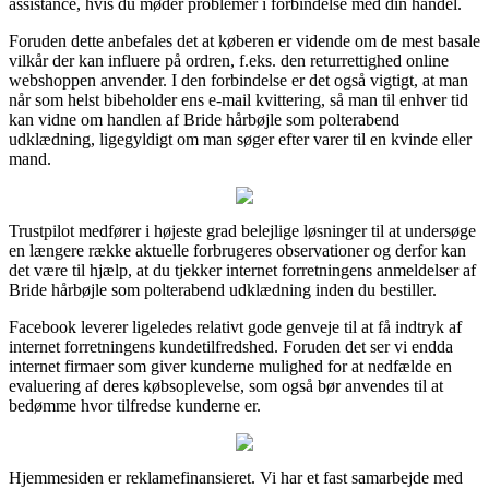
assistance, hvis du møder problemer i forbindelse med din handel.
Foruden dette anbefales det at køberen er vidende om de mest basale
vilkår der kan influere på ordren, f.eks. den returrettighed online
webshoppen anvender. I den forbindelse er det også vigtigt, at man
når som helst bibeholder ens e-mail kvittering, så man til enhver tid
kan vidne om handlen af Bride hårbøjle som polterabend
udklædning, ligegyldigt om man søger efter varer til en kvinde eller
mand.
Trustpilot medfører i højeste grad belejlige løsninger til at undersøge
en længere række aktuelle forbrugeres observationer og derfor kan
det være til hjælp, at du tjekker internet forretningens anmeldelser af
Bride hårbøjle som polterabend udklædning inden du bestiller.
Facebook leverer ligeledes relativt gode genveje til at få indtryk af
internet forretningens kundetilfredshed. Foruden det ser vi endda
internet firmaer som giver kunderne mulighed for at nedfælde en
evaluering af deres købsoplevelse, som også bør anvendes til at
bedømme hvor tilfredse kunderne er.
Hjemmesiden er reklamefinansieret. Vi har et fast samarbejde med