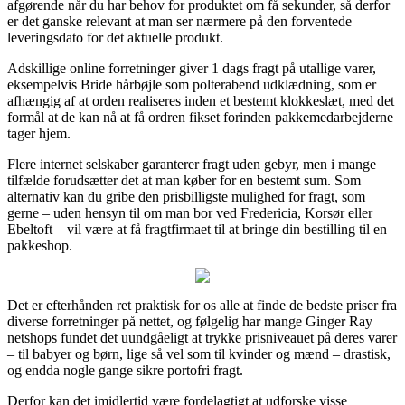
afgørende når du har behov for produktet om få sekunder, så derfor
er det ganske relevant at man ser nærmere på den forventede
leveringsdato for det aktuelle produkt.
Adskillige online forretninger giver 1 dags fragt på utallige varer,
eksempelvis Bride hårbøjle som polterabend udklædning, som er
afhængig af at orden realiseres inden et bestemt klokkeslæt, med det
formål at de kan nå at få ordren fikset forinden pakkemedarbejderne
tager hjem.
Flere internet selskaber garanterer fragt uden gebyr, men i mange
tilfælde forudsætter det at man køber for en bestemt sum. Som
alternativ kan du gribe den prisbilligste mulighed for fragt, som
gerne – uden hensyn til om man bor ved Fredericia, Korsør eller
Ebeltoft – vil være at få fragtfirmaet til at bringe din bestilling til en
pakkeshop.
Det er efterhånden ret praktisk for os alle at finde de bedste priser fra
diverse forretninger på nettet, og følgelig har mange Ginger Ray
netshops fundet det uundgåeligt at trykke prisniveauet på deres varer
– til babyer og børn, lige så vel som til kvinder og mænd – drastisk,
og endda nogle gange sikre portofri fragt.
Derfor kan det imidlertid være fordelagtigt at udforske visse