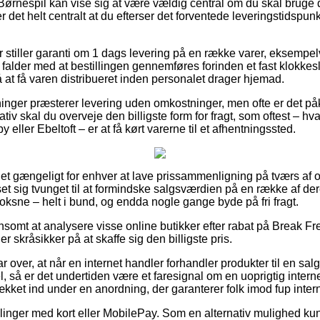
Børnespil kan vise sig at være vældig central om du skal bruge 
er det helt centralt at du efterser det forventede leveringstids
er stiller garanti om 1 dags levering på en række varer, eksempe
og falder med at bestillingen gennemføres forinden et fast klokk
nå at få varen distribueret inden personalet drager hjemad.
tninger præsterer levering uden omkostninger, men ofte er det på
iv skal du overveje den billigste form for fragt, som oftest – h
ller Ebeltoft – er at få kørt varerne til et afhentningssted.
et gængeligt for enhver at lave prissammenligning på tværs af o
s set sig tvunget til at formindske salgsværdien på en række af de
 voksne – helt i bund, og endda nogle gange byde på fri fragt.
nsomt at analysere visse online butikker efter rabat på Break F
r skråsikker på at skaffe sig den billigste pris.
 over, at når en internet handler forhandler produkter til en salg
 så er det undertiden være et faresignal om en uoprigtig intern
dækket ind under en anordning, der garanterer folk imod fup inte
illinger med kort eller MobilePay. Som en alternativ mulighed ku