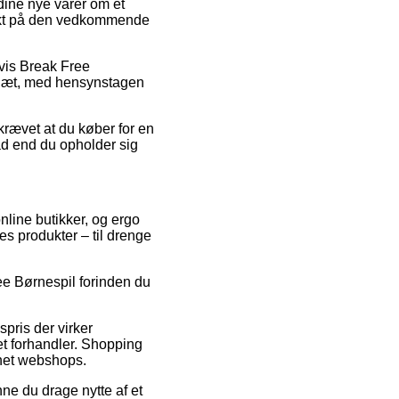
dine nye varer om et
punkt på den vedkommende
lvis Break Free
eslæt, med hensynstagen
krævet at du køber for en
vad end du opholder sig
nline butikker, og ergo
res produkter – til drenge
ree Børnespil forinden du
spris der virker
et forhandler. Shopping
rnet webshops.
nne du drage nytte af et