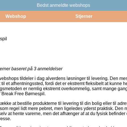
Bedst anmeldte webshops
Webshop
Stjerner
spil
jerner baseret på
3
anmeldelser
webshops tildeler i dag alverdens løsninger til levering. Den mes
til et afhentningssted, fordi det er ekstremt fleksibelt at kunne 
ingsmetoden er nemlig ekstremt overkommelig, samt mange gange
f Break Free Børnespil.
ke at bestille produkterne til levering til din bolig eller til adr
som regel lidt mere pebret, men ligeledes yderst praktisk. Den 
lv at hente varerne, men det afhænger af at du fysisk befinder d
resse.