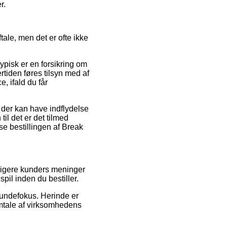
r.
ale, men det er ofte ikke
pisk er en forsikring om
rtiden føres tilsyn med af
, ifald du får
 der kan have indflydelse
til det er det tilmed
se bestillingen af Break
dligere kunders meninger
pil inden du bestiller.
kundefokus. Herinde er
mtale af virksomhedens