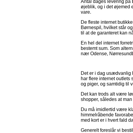
Antal dages levering på 
øjeblik, og i det øjemed 
vare.
De fleste internet butikk
Børnespil, hvilket står 
til at de garanteret kan 
En hel del internet forre
bestemt sum. Som alternat
nær Odense, Nørresundby e
Det er i dag usædvanlig l
har flere internet outlet
og piger, og samtidig til
Det kan trods alt være lø
shopper, således at man e
Du må imidlertid være klar
himmelråbende favorabel,
med kort er i hvert fald 
Generelt foreslår vi best