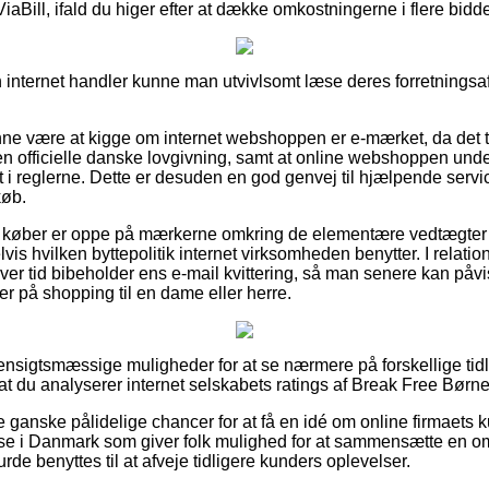
iaBill, ifald du higer efter at dække omkostningerne i flere bidde
internet handler kunne man utvivlsomt læse deres forretningsaft
e være at kigge om internet webshoppen er e-mærket, da det ty
en officielle danske lovgivning, samt at online webshoppen unde
 reglerne. Dette er desuden en god genvej til hjælpende service
køb.
 at køber er oppe på mærkerne omkring de elementære vedtægter
is hvilken byttepolitik internet virksomheden benytter. I relation 
ver tid bibeholder ens e-mail kvittering, så man senere kan påvi
r på shopping til en dame eller herre.
t hensigtsmæssige muligheder for at se nærmere på forskellige ti
at du analyserer internet selskabets ratings af Break Free Børnes
e ganske pålidelige chancer for at få en idé om online firmaets 
se i Danmark som giver folk mulighed for at sammensætte en o
de benyttes til at afveje tidligere kunders oplevelser.