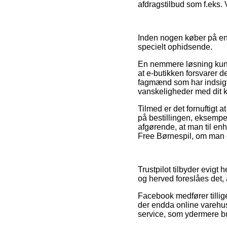
afdragstilbud som f.eks. V
Inden nogen køber på en 
specielt ophidsende.
En nemmere løsning kunn
at e-butikken forsvarer d
fagmænd som har indsigt i
vanskeligheder med dit 
Tilmed er det fornuftigt
på bestillingen, eksempelv
afgørende, at man til enh
Free Børnespil, om man e
Trustpilot tilbyder evig
og herved foreslåes det, 
Facebook medfører tillig
der endda online varehu
service, som ydermere bur