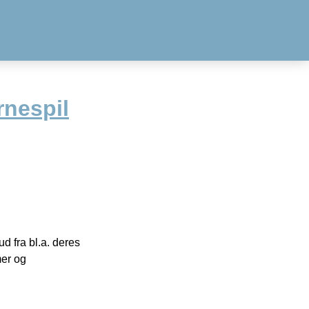
rnespil
 fra bl.a. deres
mer og