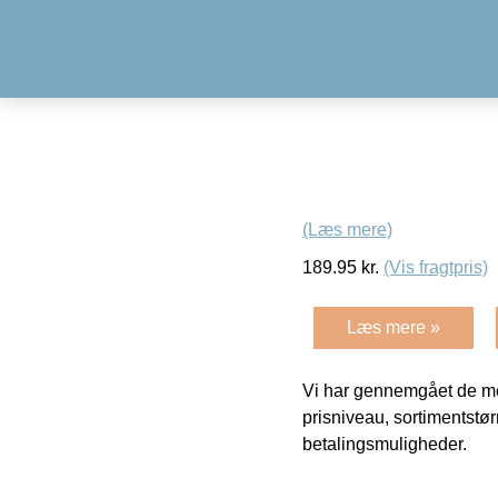
(Læs mere)
189.95
kr.
(Vis fragtpris)
Læs mere »
Vi har gennemgået de mes
prisniveau, sortimentstø
betalingsmuligheder.