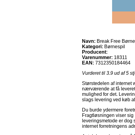
Navn:
Break Free Børne
Kategori:
Børnespil
Producent:
Varenummer:
18311
EAN:
7312350184464
Vurderet til
3.9
ud af 5 st
Størstedelen af internet 
nærværende at få leveret 
mulighed for det. Lever
slags levering ved køb a
Du burde ydermere foretræk
Fragtløsningen viser sig 
leveringsmetode er dog se
internet forretningens ad