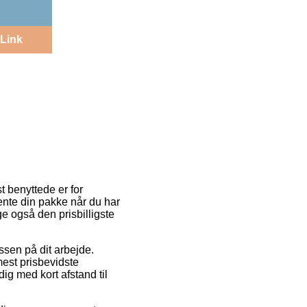
Link
t benyttede er for
hente din pakke når du har
 også den prisbilligste
essen på dit arbejde.
mest prisbevidste
ig med kort afstand til