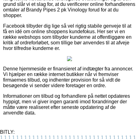
grund slår vi et slag for, at du verificerer online forhandlerens
omtaler af Brandy Pipes 2 pk Vinology forud for at du
shopper.
Facebook tilbyder dig lige så vel rigtig stabile genveje til at
få en idé om online shoppens kundefokus. Her ser vi en
række webshops som tilbyder kunderne at offentliggøre en
kritik af ordreforløbet, som tillige bør anvendes til at afveje
hvor tilfredse kunderne er.
Denne hjemmeside er finansieret af indtægter fra annoncer.
Vi hjælper en række internet butikker når vi fremviser
firmaernes tilbud, og indhenter provision for så vidt de
besøgende vi sender videre foretager en ordre.
Informationer om tilbud og forhandlere på nettet opdateres
hyppigt, men vi giver ingen garanti imod forandringer der
måtte være realiseret efter seneste opdatering af de
anvendte data.
BITLY:
1
1
1
1
1
1
1
1
1
1
1
1
1
1
1
1
1
1
1
1
1
1
1
1
1
1
1
1
1
1
1
1
1
1