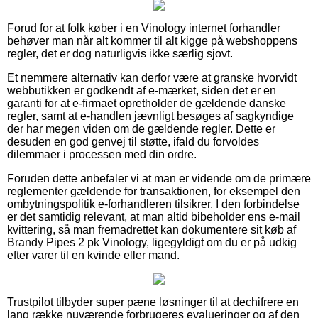
Forud for at folk køber i en Vinology internet forhandler
behøver man når alt kommer til alt kigge på webshoppens
regler, det er dog naturligvis ikke særlig sjovt.
Et nemmere alternativ kan derfor være at granske hvorvidt
webbutikken er godkendt af e-mærket, siden det er en
garanti for at e-firmaet opretholder de gældende danske
regler, samt at e-handlen jævnligt besøges af sagkyndige
der har megen viden om de gældende regler. Dette er
desuden en god genvej til støtte, ifald du forvoldes
dilemmaer i processen med din ordre.
Foruden dette anbefaler vi at man er vidende om de primære
reglementer gældende for transaktionen, for eksempel den
ombytningspolitik e-forhandleren tilsikrer. I den forbindelse
er det samtidig relevant, at man altid bibeholder ens e-mail
kvittering, så man fremadrettet kan dokumentere sit køb af
Brandy Pipes 2 pk Vinology, ligegyldigt om du er på udkig
efter varer til en kvinde eller mand.
Trustpilot tilbyder super pæne løsninger til at dechifrere en
lang række nuværende forbrugeres evalueringer og af den