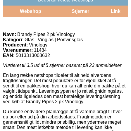
Webshop
Stjerner
Link
Navn:
Brandy Pipes 2 pk Vinology
Kategori:
Glas | Vinglas | Portvinsglas
Producent:
Vinology
Varenummer:
11434
EAN:
5013313003632
Vurderet til
3.5
ud af 5 stjerner baseret på
23
anmeldelser
En lang række netshops tildeler til alt held alverdens
fragtløsninger. Det mest populære er for øjeblikket at få
sendt til en pakkeshop, hvor du kan afhente din pakke på et
valgfrit tidspunkt. Leveringstypen er jo ret så gnidningsløs,
og endda ligeledes den mest betalelige leveringsløsning
ved køb af Brandy Pipes 2 pk Vinology.
Du kunne endvidere planlægge at få varerne bragt til hvor
du bor eller ud på din arbejdsplads. Fragtmetoden er
gennemsnitligt lidt mindre prisbillig, men ydermere meget
smart. Den mest letkøbte metode til levering kan ikke