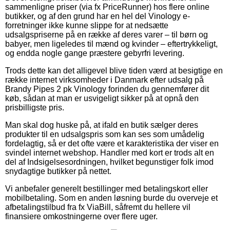
sammenligne priser (via fx PriceRunner) hos flere online
butikker, og af den grund har en hel del Vinology e-
forretninger ikke kunne slippe for at nedsætte
udsalgspriserne på en række af deres varer – til børn og
babyer, men ligeledes til mænd og kvinder – eftertrykkeligt,
og endda nogle gange præstere gebyrfri levering.
Trods dette kan det alligevel blive tiden værd at besigtige en
række internet virksomheder i Danmark efter udsalg på
Brandy Pipes 2 pk Vinology forinden du gennemfører dit
køb, sådan at man er usvigeligt sikker på at opnå den
prisbilligste pris.
Man skal dog huske på, at ifald en butik sælger deres
produkter til en udsalgspris som kan ses som umådelig
fordelagtig, så er det ofte være et karakteristika der viser en
svindel internet webshop. Handler med kort er trods alt en
del af Indsigelsesordningen, hvilket begunstiger folk imod
snydagtige butikker på nettet.
Vi anbefaler generelt bestillinger med betalingskort eller
mobilbetaling. Som en anden løsning burde du overveje et
afbetalingstilbud fra fx ViaBill, såfremt du hellere vil
finansiere omkostningerne over flere uger.