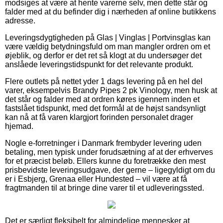
modsiges at være at hente varerne selv, men dette står og
falder med at du befinder dig i nærheden af online butikkens
adresse.
Leveringsdygtigheden på Glas | Vinglas | Portvinsglas kan
være vældig betydningsfuld om man mangler ordren om et
øjeblik, og derfor er det ret så klogt at du undersøger det
anslåede leveringstidspunkt for det relevante produkt.
Flere outlets på nettet yder 1 dags levering på en hel del
varer, eksempelvis Brandy Pipes 2 pk Vinology, men husk at
det står og falder med at ordren køres igennem inden et
fastslået tidspunkt, med det formål at de højst sandsynligt
kan nå at få varen klargjort forinden personalet drager
hjemad.
Nogle e-forretninger i Danmark frembyder levering uden
betaling, men typisk under forudsætning af at der erhverves
for et præcist beløb. Ellers kunne du foretrække den mest
prisbevidste leveringsudgave, der gerne – ligegyldigt om du
er i Esbjerg, Grenaa eller Hundested – vil være at få
fragtmanden til at bringe dine varer til et udleveringssted.
Det er særligt fleksibelt for almindelige mennesker at