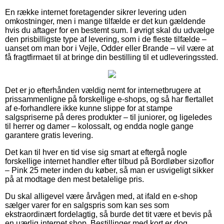
En række internet foretagender sikrer levering uden
omkostninger, men i mange tilfælde er det kun gældende
hvis du aftager for en bestemt sum. I øvrigt skal du udvælge
den prisbilligste type af levering, som i de fleste tilfælde –
uanset om man bor i Vejle, Odder eller Brande – vil være at
få fragtfirmaet til at bringe din bestilling til et udleveringssted.
Det er jo efterhånden vældig nemt for internetbrugere at
prissammenligne på forskellige e-shops, og så har flertallet
af e-forhandlere ikke kunne slippe for at stampe
salgspriserne på deres produkter – til juniorer, og ligeledes
til herrer og damer – kolossalt, og endda nogle gange
garantere gratis levering.
Det kan til hver en tid vise sig smart at eftergå nogle
forskellige internet handler efter tilbud på Bordløber sizoflor
– Pink 25 meter inden du køber, så man er usvigeligt sikker
på at modtage den mest betalelige pris.
Du skal alligevel være årvågen med, at ifald en e-shop
sælger varer for en salgspris som kan ses som
ekstraordinært fordelagtig, så burde det tit være et bevis på
en uærlig internet shop. Bestillinger med kort er dog