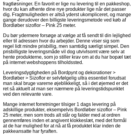
fragtløsninger. En favorit er lige nu levering til en pakkeshop,
hvor du kan afhente dine nye produkter lige når det passer
dig. Fragtmuligheden er altså yderst ukompliceret, og mange
gange derudover den billigste leveringsmetode ved køb af
Bordløber sizoflor – Pink 25 meter.
Du bør ydermere forsøge at vælge at få sendt til din lejlighed
eller til adressen hvor du arbejder. Denne viser sig som
regel lidt mindre prisbillig, men samtidig særligt simpel. Den
prisbilligste leveringsmåde vil dog utvivlsomt være selv at
hente produkterne, som jo stiller krav om at du har bopæl tæt
på internet webshoppens tilholdssted.
Leveringsdygtigheden på Bordpynt og dekorationer >
Bordløber > Sizoflor er selvfølgelig ultra essentiel forudsat
man skal bruge varerne øjeblikkeligt, så i det øjemed er det
ret så aktuelt at man ser nærmere på leveringstidspunktet
ved den relevante vare.
Mange internet forretninger tilsiger 1 dags levering på
adskillige produkter, eksempelvis Bordløber sizoflor – Pink
25 meter, men som trods alt står og falder med at ordren
gennemføres inden et angivent klokkeslæt, med det formål
at de har mulighed for at nå at få produktet klar inden de
pakkeansatte har fyraften.