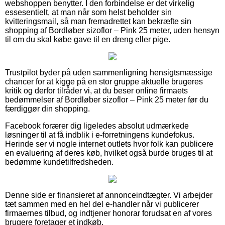
webshoppen benytter. I den forbindelse er det virkelig
essesentielt, at man når som helst beholder sin
kvitteringsmail, så man fremadrettet kan bekræfte sin
shopping af Bordløber sizoflor – Pink 25 meter, uden hensyn
til om du skal købe gave til en dreng eller pige.
Trustpilot byder på uden sammenligning hensigtsmæssige
chancer for at kigge på en stor gruppe aktuelle brugeres
kritik og derfor tilråder vi, at du beser online firmaets
bedømmelser af Bordløber sizoflor – Pink 25 meter før du
færdiggør din shopping.
Facebook forærer dig ligeledes absolut udmærkede
løsninger til at få indblik i e-forretningens kundefokus.
Herinde ser vi nogle internet outlets hvor folk kan publicere
en evaluering af deres køb, hvilket også burde bruges til at
bedømme kundetilfredsheden.
Denne side er finansieret af annonceindtægter. Vi arbejder
tæt sammen med en hel del e-handler når vi publicerer
firmaernes tilbud, og indtjener honorar forudsat en af vores
brugere foretager et indkøb.