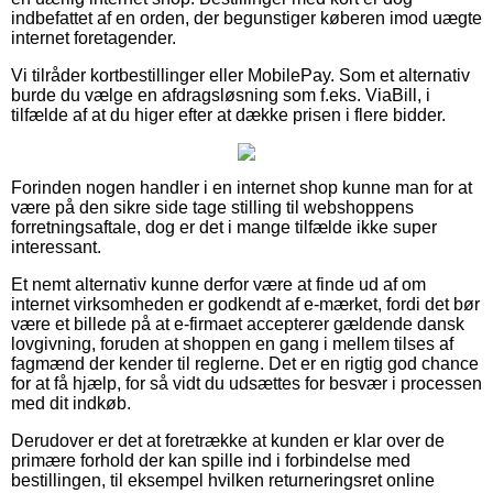
indbefattet af en orden, der begunstiger køberen imod uægte
internet foretagender.
Vi tilråder kortbestillinger eller MobilePay. Som et alternativ
burde du vælge en afdragsløsning som f.eks. ViaBill, i
tilfælde af at du higer efter at dække prisen i flere bidder.
Forinden nogen handler i en internet shop kunne man for at
være på den sikre side tage stilling til webshoppens
forretningsaftale, dog er det i mange tilfælde ikke super
interessant.
Et nemt alternativ kunne derfor være at finde ud af om
internet virksomheden er godkendt af e-mærket, fordi det bør
være et billede på at e-firmaet accepterer gældende dansk
lovgivning, foruden at shoppen en gang i mellem tilses af
fagmænd der kender til reglerne. Det er en rigtig god chance
for at få hjælp, for så vidt du udsættes for besvær i processen
med dit indkøb.
Derudover er det at foretrække at kunden er klar over de
primære forhold der kan spille ind i forbindelse med
bestillingen, til eksempel hvilken returneringsret online