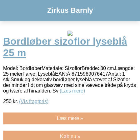
Zirkus Barnly
Bordløber sizoflor lyseblå
25 m
Model: BordløberMateriale: SizoflorBredde: 30 cm.Længde:
25 meterFarve: LyseblåEAN:Â 8715969076417Antal: 1
stk.Smuk og dekorativ bordløber lyseblå vævet af Sizoflor
der minder lidt om glasvæv med sine vævede tråde på kryds
og tvære af hinanden. Sv
(Læs mere)
250
kr.
(Vis fragtpris)
Læs mere »
Køb nu »