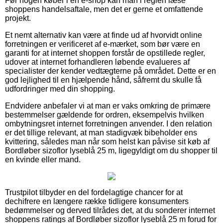
Før nogen køber i en e-shop kan man i reglen læse
shoppens handelsaftale, men det er gerne et omfattende
projekt.
Et nemt alternativ kan være at finde ud af hvorvidt online
forretningen er verificeret af e-mærket, som bør være en
garanti for at internet shoppen forstår de opstillede regler,
udover at internet forhandleren løbende evalueres af
specialister der kender vedtægterne på området. Dette er en
god lejlighed til en hjælpende hånd, såfremt du skulle få
udfordringer med din shopping.
Endvidere anbefaler vi at man er vaks omkring de primære
bestemmelser gældende for ordren, eksempelvis hvilken
ombytningsret internet forretningen anvender. I den relation
er det tillige relevant, at man stadigvæk bibeholder ens
kvittering, således man når som helst kan påvise sit køb af
Bordløber sizoflor lyseblå 25 m, ligegyldigt om du shopper til
en kvinde eller mand.
Trustpilot tilbyder en del fordelagtige chancer for at
dechifrere en længere række tidligere konsumenters
bedømmelser og derved tilrådes det, at du sonderer internet
shoppens ratings af Bordløber sizoflor lyseblå 25 m forud for