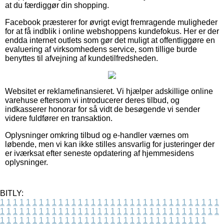
at du færdiggør din shopping.
Facebook præsterer for øvrigt evigt fremragende muligheder
for at få indblik i online webshoppens kundefokus. Her er der
endda internet outlets som gør det muligt at offentliggøre en
evaluering af virksomhedens service, som tillige burde
benyttes til afvejning af kundetilfredsheden.
Websitet er reklamefinansieret. Vi hjælper adskillige online
varehuse eftersom vi introducerer deres tilbud, og
indkasserer honorar for så vidt de besøgende vi sender
videre fuldfører en transaktion.
Oplysninger omkring tilbud og e-handler værnes om
løbende, men vi kan ikke stilles ansvarlig for justeringer der
er iværksat efter seneste opdatering af hjemmesidens
oplysninger.
BITLY:
1
1
1
1
1
1
1
1
1
1
1
1
1
1
1
1
1
1
1
1
1
1
1
1
1
1
1
1
1
1
1
1
1
1
1
1
1
1
1
1
1
1
1
1
1
1
1
1
1
1
1
1
1
1
1
1
1
1
1
1
1
1
1
1
1
1
1
1
1
1
1
1
1
1
1
1
1
1
1
1
1
1
1
1
1
1
1
1
1
1
1
1
1
1
1
1
1
1
1
1