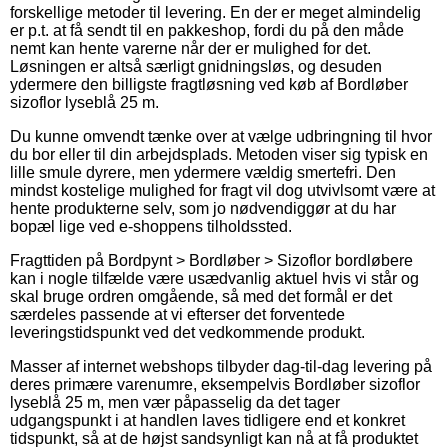
forskellige metoder til levering. En der er meget almindelig
er p.t. at få sendt til en pakkeshop, fordi du på den måde
nemt kan hente varerne når der er mulighed for det.
Løsningen er altså særligt gnidningsløs, og desuden
ydermere den billigste fragtløsning ved køb af Bordløber
sizoflor lyseblå 25 m.
Du kunne omvendt tænke over at vælge udbringning til hvor
du bor eller til din arbejdsplads. Metoden viser sig typisk en
lille smule dyrere, men ydermere vældig smertefri. Den
mindst kostelige mulighed for fragt vil dog utvivlsomt være at
hente produkterne selv, som jo nødvendiggør at du har
bopæl lige ved e-shoppens tilholdssted.
Fragttiden på Bordpynt > Bordløber > Sizoflor bordløbere
kan i nogle tilfælde være usædvanlig aktuel hvis vi står og
skal bruge ordren omgående, så med det formål er det
særdeles passende at vi efterser det forventede
leveringstidspunkt ved det vedkommende produkt.
Masser af internet webshops tilbyder dag-til-dag levering på
deres primære varenumre, eksempelvis Bordløber sizoflor
lyseblå 25 m, men vær påpasselig da det tager
udgangspunkt i at handlen laves tidligere end et konkret
tidspunkt, så at de højst sandsynligt kan nå at få produktet