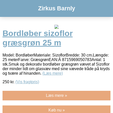
Zirkus Barnly
Bordløber sizoflor
græsgrøn 25 m
Model: BordløberMateriale: SizoflorBredde: 30 cm.Længde:
25 meterFarve: GræsgrønEAN:Â 8715969050783Antal: 1
stk.Smuk og dekorativ bordløber græsgrøn vævet af Sizoflor
der minder lidt om glasvæv med sine vævede tråde på kryds
og tvære af hinanden.
(Læs mere)
250
kr.
(Vis fragtpris)
Læs mere »
Køb nu »