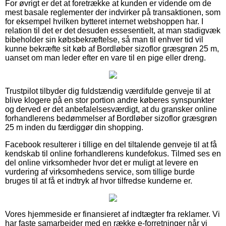
For øvrigt er det at foretrække at kunden er vidende om de
mest basale reglementer der indvirker på transaktionen, som
for eksempel hvilken bytteret internet webshoppen har. I
relation til det er det desuden essesentielt, at man stadigvæk
bibeholder sin købsbekræftelse, så man til enhver tid vil
kunne bekræfte sit køb af Bordløber sizoflor græsgrøn 25 m,
uanset om man leder efter en vare til en pige eller dreng.
Trustpilot tilbyder dig fuldstændig værdifulde genveje til at
blive klogere på en stor portion andre køberes synspunkter
og derved er det anbefalelsesværdigt, at du gransker online
forhandlerens bedømmelser af Bordløber sizoflor græsgrøn
25 m inden du færdiggør din shopping.
Facebook resulterer i tillige en del tiltalende genveje til at få
kendskab til online forhandlerens kundefokus. Tilmed ses en
del online virksomheder hvor det er muligt at levere en
vurdering af virksomhedens service, som tillige burde
bruges til at få et indtryk af hvor tilfredse kunderne er.
Vores hjemmeside er finansieret af indtægter fra reklamer. Vi
har faste samarbejder med en række e-forretninger når vi