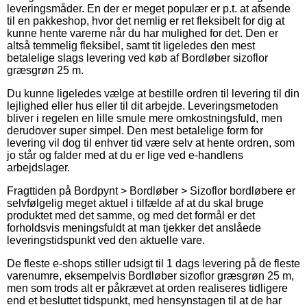
leveringsmåder. En der er meget populær er p.t. at afsende
til en pakkeshop, hvor det nemlig er ret fleksibelt for dig at
kunne hente varerne når du har mulighed for det. Den er
altså temmelig fleksibel, samt tit ligeledes den mest
betalelige slags levering ved køb af Bordløber sizoflor
græsgrøn 25 m.
Du kunne ligeledes vælge at bestille ordren til levering til din
lejlighed eller hus eller til dit arbejde. Leveringsmetoden
bliver i regelen en lille smule mere omkostningsfuld, men
derudover super simpel. Den mest betalelige form for
levering vil dog til enhver tid være selv at hente ordren, som
jo står og falder med at du er lige ved e-handlens
arbejdslager.
Fragttiden på Bordpynt > Bordløber > Sizoflor bordløbere er
selvfølgelig meget aktuel i tilfælde af at du skal bruge
produktet med det samme, og med det formål er det
forholdsvis meningsfuldt at man tjekker det anslåede
leveringstidspunkt ved den aktuelle vare.
De fleste e-shops stiller udsigt til 1 dags levering på de fleste
varenumre, eksempelvis Bordløber sizoflor græsgrøn 25 m,
men som trods alt er påkrævet at orden realiseres tidligere
end et besluttet tidspunkt, med hensynstagen til at de har