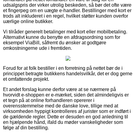
udsalgspris der virker utrolig beskeden, så bør det ofte være
et fingerpeg om en uægte e-handler. Bestillinger med kort er
trods alt inkluderet i en regel, hvilket støtter kunden overfor
uærlige online butikker.
Vi tilråder generelt betalinger med kort eller mobilbetaling.
Alternativt kunne du benytte en afdragsordning som for
eksempel ViaBill, såfremt du ønsker at godtgøre
omkostningerne ude i fremtiden.
Forud for at folk bestiller i en forretning på nettet bør de i
princippet betragte butikkens handelsvilkår, det er dog gerne
et omfattende projekt.
Et andet forslag kunne derfor være at se nærmere på
hvorvidt e-shoppen er e-mærket, siden det almindeligvis er
et tegn på at online forhandleren opererer i
overensstemmelse med de danske love, tillige med at
virksomheden hyppigt kontrolleres af jurister som er indført i
de gældende regler. Dette er desuden en god anledning til
en hjælpende hånd, ifald du møder vanskeligheder som
følge af din bestilling.