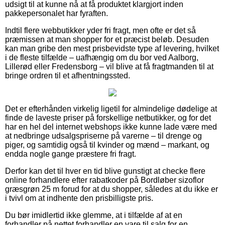
udsigt til at kunne nå at få produktet klargjort inden
pakkepersonalet har fyraften.
Indtil flere webbutikker yder fri fragt, men ofte er det så
præmissen at man shopper for et præcist beløb. Desuden
kan man gribe den mest prisbevidste type af levering, hvilket
i de fleste tilfælde – uafhængig om du bor ved Aalborg,
Lillerød eller Fredensborg – vil blive at få fragtmanden til at
bringe ordren til et afhentningssted.
Det er efterhånden virkelig ligetil for almindelige dødelige at
finde de laveste priser på forskellige netbutikker, og for det
har en hel del internet webshops ikke kunne lade være med
at nedbringe udsalgspriserne på varerne – til drenge og
piger, og samtidig også til kvinder og mænd – markant, og
endda nogle gange præstere fri fragt.
Derfor kan det til hver en tid blive gunstigt at checke flere
online forhandlere efter rabatkoder på Bordløber sizoflor
græsgrøn 25 m forud for at du shopper, således at du ikke er
i tvivl om at indhente den prisbilligste pris.
Du bør imidlertid ikke glemme, at i tilfælde af at en
forhandler på nettet forhandler en vare til salg for en