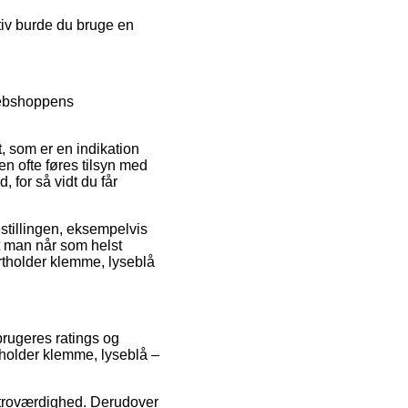
ativ burde du bruge en
webshoppens
, som er en indikation
n ofte føres tilsyn med
, for så vidt du får
estillingen, eksempelvis
at man når som helst
rtholder klemme, lyseblå
brugeres ratings og
tholder klemme, lyseblå –
ns troværdighed. Derudover