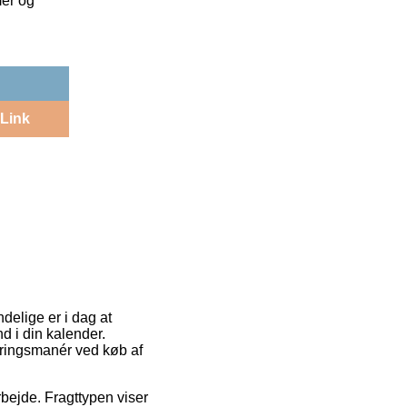
mer og
Link
ndelige er i dag at
d i din kalender.
eringsmanér ved køb af
rbejde. Fragttypen viser