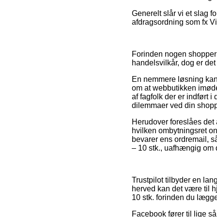
Generelt slår vi et slag 
afdragsordning som fx ViaB
Forinden nogen shopper 
handelsvilkår, dog er det
En nemmere løsning kan v
om at webbutikken imødek
af fagfolk der er indført 
dilemmaer ved din shopp
Herudover foreslåes det a
hvilken ombytningsret onl
bevarer ens ordremail, s
– 10 stk., uafhængig om d
Trustpilot tilbyder en la
herved kan det være til 
10 stk. forinden du lægger
Facebook fører til lige s