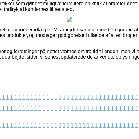
ikker som gør det muligt at formulere en kritik af ordreforløbe
et indtryk af kundernes tilfredshed.
eret af annonceindtægter. Vi arbejder sammen med en gruppe af bu
es produkter, og modtager godtgørelse i tilfælde af at en bruge
er og forretninger på nettet værnes om fra tid til anden, men vi t
et udarbejdet siden vi senest opdaterede de anvendte oplysninge
1
1
1
1
1
1
1
1
1
1
1
1
1
1
1
1
1
1
1
1
1
1
1
1
1
1
1
1
1
1
1
1
1
1
1
1
1
1
1
1
1
1
1
1
1
1
1
1
1
1
1
1
1
1
1
1
1
1
1
1
1
1
1
1
1
1
1
1
1
1
1
1
1
1
1
1
1
1
1
1
1
1
1
1
1
1
1
1
1
1
1
1
1
1
1
1
1
1
1
1
1
1
1
1
1