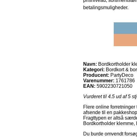
prisniveau, sortimentstø
betalingsmuligheder.
Navn:
Bordkortholder kle
Kategori:
Bordkort & bor
Producent:
PartyDeco
Varenummer:
1761786
EAN:
5902230721050
Vurderet til
4.5
ud af 5 st
Flere online forretninger t
afsende til en pakkeshop,
Fragttypen er altså sær
Bordkortholder klemme, l
Du burde omvendt forsøge 