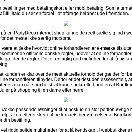
for bestillinger med betalingskort eller mobilbetaling. Som altern
ill, ifald du ser en fordel i at afdrage beløbet ude i fremtiden.
på en PartyDeco internet shop kunne de reelt sætte sig ind i 
 for det meste ikke særlig morsomt.
ære at tjekke hvorvidt online forhandleren er e-mærke tilsluttet
ommer de officielle danske regler, udover at online forhandlere
i de gældende regler. Det er en rigtig god mulighed for at få bistand
ing.
t kunden er klar over de mest aktuelle forhold der gælder for b
ine forhandleren tilbyder. Derfor er det desuden essesentielt, 
åledes man når som helst vil kunne bekræfte handlen af Bordko
u er på shopping til en dame eller herre.
ng række passende løsninger til at beskue en stor portion øvrige 
hjælp, at du efterforsker online firmaets bedømmelser af Bordkor
 din bestilling.
å vel rigtig solide muligheder for at få kendskab til webbutikke