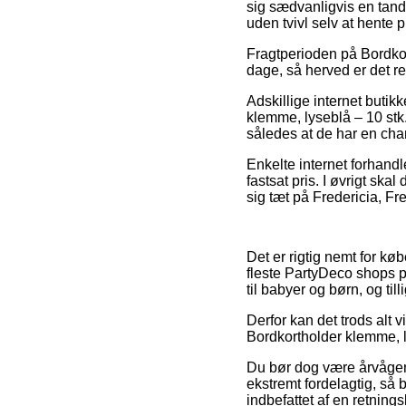
sig sædvanligvis en tand 
uden tvivl selv at hente
Fragtperioden på Bordkort
dage, så herved er det re
Adskillige internet buti
klemme, lyseblå – 10 stk.
således at de har en cha
Enkelte internet forhandl
fastsat pris. I øvrigt ska
sig tæt på Fredericia, Fr
Det er rigtig nemt for kø
fleste PartyDeco shops p
til babyer og børn, og ti
Derfor kan det trods alt v
Bordkortholder klemme, ly
Du bør dog være årvågen m
ekstremt fordelagtig, så 
indbefattet af en retning