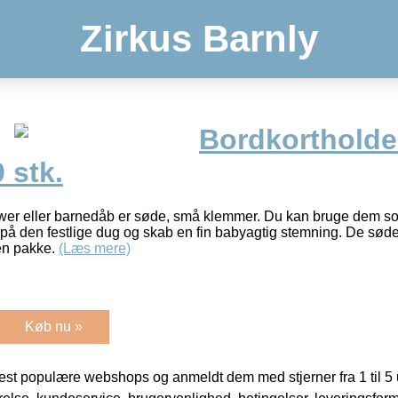
Zirkus Barnly
Bordkortholde
 stk.
hower eller barnedåb er søde, små klemmer. Du kan bruge dem s
på den festlige dug og skab en fin babyagtig stemning. De sød
 en pakke.
(Læs mere)
Køb nu »
t populære webshops og anmeldt dem med stjerner fra 1 til 5 ud