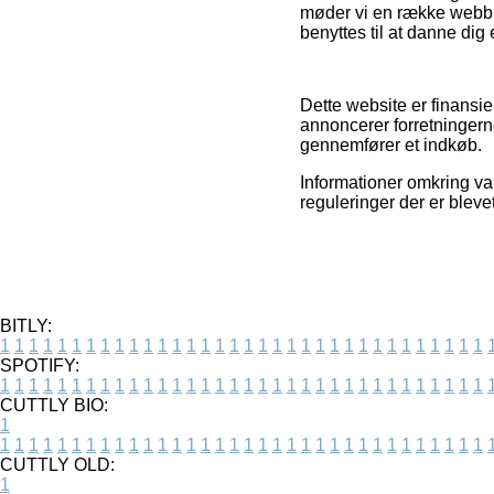
møder vi en række webbut
benyttes til at danne dig 
Dette website er finansi
annoncerer forretningern
gennemfører et indkøb.
Informationer omkring var
reguleringer der er blev
BITLY:
1
1
1
1
1
1
1
1
1
1
1
1
1
1
1
1
1
1
1
1
1
1
1
1
1
1
1
1
1
1
1
1
1
1
SPOTIFY:
1
1
1
1
1
1
1
1
1
1
1
1
1
1
1
1
1
1
1
1
1
1
1
1
1
1
1
1
1
1
1
1
1
1
CUTTLY BIO:
1
1
1
1
1
1
1
1
1
1
1
1
1
1
1
1
1
1
1
1
1
1
1
1
1
1
1
1
1
1
1
1
1
1
1
CUTTLY OLD:
1