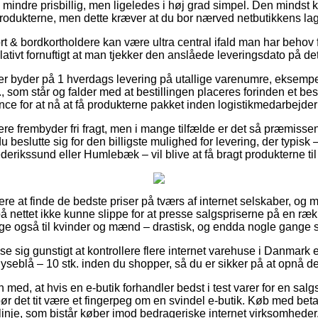
mindre prisbillig, men ligeledes i høj grad simpel. Den mindst ko
 produkterne, men dette kræver at du bor nærved netbutikkens lag
 & bordkortholdere kan være ultra central ifald man har behov fo
lativt fornuftigt at man tjekker den anslåede leveringsdato på 
kker byder på 1 hverdags levering på utallige varenumre, eksemp
, som står og falder med at bestillingen placeres forinden et bes
nce for at nå at få produkterne pakket inden logistikmedarbejde
ere frembyder fri fragt, men i mange tilfælde er det så præmissen
l du beslutte sig for den billigste mulighed for levering, der typis
ederikssund eller Humlebæk – vil blive at få bragt produkterne til
bere at finde de bedste priser på tværs af internet selskaber, og 
å nettet ikke kunne slippe for at presse salgspriserne på en ræk
llige også til kvinder og mænd – drastisk, og endda nogle gange s
ise sig gunstigt at kontrollere flere internet varehuse i Danmark 
seblå – 10 stk. inden du shopper, så du er sikker på at opnå den 
ed, at hvis en e-butik forhandler bedst i test varer for en salg
bør det tit være et fingerpeg om en svindel e-butik. Køb med betal
slinje, som bistår køber imod bedrageriske internet virksomheder