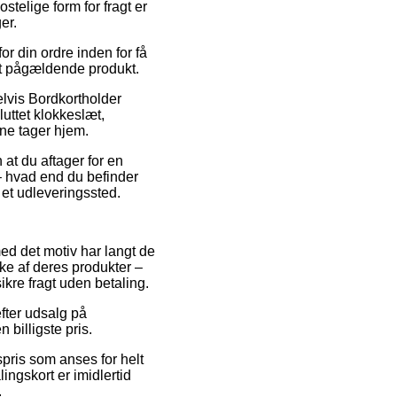
stelige form for fragt er
er.
r din ordre inden for få
det pågældende produkt.
elvis Bordkortholder
luttet klokkeslæt,
rne tager hjem.
 at du aftager for en
k – hvad end du befinder
 et udleveringssted.
med det motiv har langt de
ke af deres produkter –
ikre fragt uden betaling.
efter udsalg på
billigste pris.
spris som anses for helt
ingskort er imidlertid
.