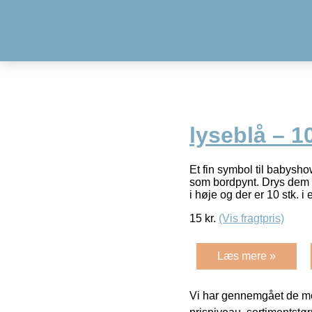
lyseblå – 10
Et fin symbol til babys
som bordpynt. Drys dem 
i høje og der er 10 stk. i
15
kr.
(Vis fragtpris)
Læs mere »
Vi har gennemgået de mes