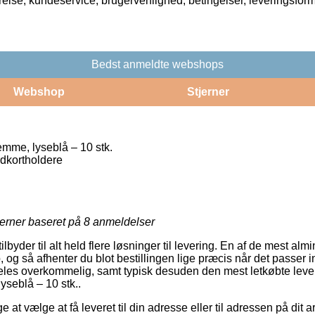
rrelse, kundeservice, brugervenlighed, betingelser, leveringsfor
Bedst anmeldte webshops
Webshop
Stjerner
mme, lyseblå – 10 stk.
dkortholdere
jerner baseret på
8
anmeldelser
ilbyder til alt held flere løsninger til levering. En af de mest almi
 og så afhenter du blot bestillingen lige præcis når det passer in
deles overkommelig, samt typisk desuden den mest letkøbte lev
yseblå – 10 stk..
at vælge at få leveret til din adresse eller til adressen på dit a