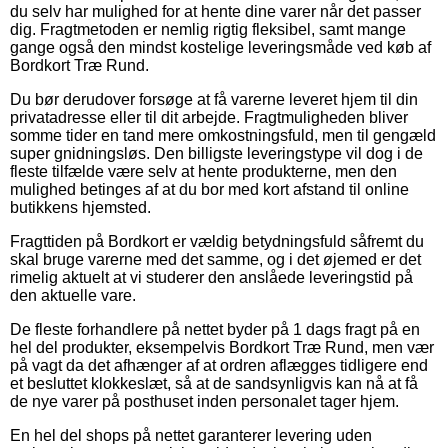
du selv har mulighed for at hente dine varer når det passer
dig. Fragtmetoden er nemlig rigtig fleksibel, samt mange
gange også den mindst kostelige leveringsmåde ved køb af
Bordkort Træ Rund.
Du bør derudover forsøge at få varerne leveret hjem til din
privatadresse eller til dit arbejde. Fragtmuligheden bliver
somme tider en tand mere omkostningsfuld, men til gengæld
super gnidningsløs. Den billigste leveringstype vil dog i de
fleste tilfælde være selv at hente produkterne, men den
mulighed betinges af at du bor med kort afstand til online
butikkens hjemsted.
Fragttiden på Bordkort er vældig betydningsfuld såfremt du
skal bruge varerne med det samme, og i det øjemed er det
rimelig aktuelt at vi studerer den anslåede leveringstid på
den aktuelle vare.
De fleste forhandlere på nettet byder på 1 dags fragt på en
hel del produkter, eksempelvis Bordkort Træ Rund, men vær
på vagt da det afhænger af at ordren aflægges tidligere end
et besluttet klokkeslæt, så at de sandsynligvis kan nå at få
de nye varer på posthuset inden personalet tager hjem.
En hel del shops på nettet garanterer levering uden