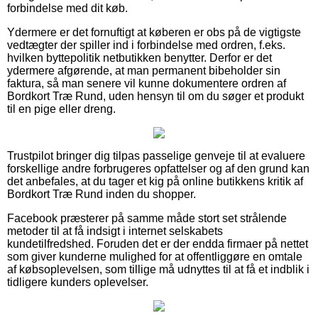
forbindelse med dit køb.
Ydermere er det fornuftigt at køberen er obs på de vigtigste
vedtægter der spiller ind i forbindelse med ordren, f.eks.
hvilken byttepolitik netbutikken benytter. Derfor er det
ydermere afgørende, at man permanent bibeholder sin
faktura, så man senere vil kunne dokumentere ordren af
Bordkort Træ Rund, uden hensyn til om du søger et produkt
til en pige eller dreng.
Trustpilot bringer dig tilpas passelige genveje til at evaluere
forskellige andre forbrugeres opfattelser og af den grund kan
det anbefales, at du tager et kig på online butikkens kritik af
Bordkort Træ Rund inden du shopper.
Facebook præsterer på samme måde stort set strålende
metoder til at få indsigt i internet selskabets
kundetilfredshed. Foruden det er der endda firmaer på nettet
som giver kunderne mulighed for at offentliggøre en omtale
af købsoplevelsen, som tillige må udnyttes til at få et indblik i
tidligere kunders oplevelser.