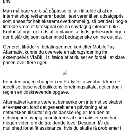
pris.
Man må bare være så påpasselig, at i tilfælde af at en
internet shop reklamerer bedst i test varer til en udsalgspris
som anses for helt ekstremt overkommelig, så bør det i nogle
tilfælde være et faresignal om en snydagtig internet butik.
Kortbetalinger er trods alt omfavnet af Indsigelsesordningen,
der bistår dig som køber imod bedrageriske online outlets.
Generelt tilråder vi betalinger med kort eller MobilePay.
Alternativt kunne du overveje en afdragsløsning fra
eksempelvis ViaBill, i tilfælde af at du ser en fordel i at klare
prisen over flere uger.
Forinden nogen shopper i en PartyDeco webbutik kan de
ideelt set bese webbutikkens forretningsaftale, det er dog i
reglen en tidskrævende opgave.
Alternativet kunne være at bemærke om internet selskabet
er e-mærket, fordi det generelt er en påvisning af at
netbutikken tilslutter sig de danske regler, foruden at
netshoppen hyppigt monitoreres af specialister som har
megen viden om de gældende love. Desuden får du
mulighed for at få assistance, hvis du skulle få problemer i