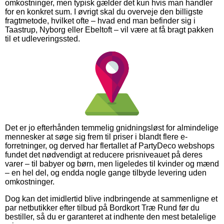
omkostninger, men typisk gælder det kun hvis man handler
for en konkret sum. I øvrigt skal du overveje den billigste
fragtmetode, hvilket ofte – hvad end man befinder sig i
Taastrup, Nyborg eller Ebeltoft – vil være at få bragt pakken
til et udleveringssted.
Det er jo efterhånden temmelig gnidningsløst for almindelige
mennesker at søge sig frem til priser i blandt flere e-
forretninger, og derved har flertallet af PartyDeco webshops
fundet det nødvendigt at reducere prisniveauet på deres
varer – til babyer og børn, men ligeledes til kvinder og mænd
– en hel del, og endda nogle gange tilbyde levering uden
omkostninger.
Dog kan det imidlertid blive indbringende at sammenligne et
par netbutikker efter tilbud på Bordkort Træ Rund før du
bestiller, så du er garanteret at indhente den mest betalelige