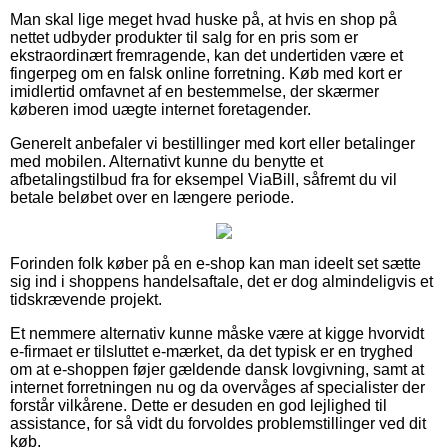
Man skal lige meget hvad huske på, at hvis en shop på
nettet udbyder produkter til salg for en pris som er
ekstraordinært fremragende, kan det undertiden være et
fingerpeg om en falsk online forretning. Køb med kort er
imidlertid omfavnet af en bestemmelse, der skærmer
køberen imod uægte internet foretagender.
Generelt anbefaler vi bestillinger med kort eller betalinger
med mobilen. Alternativt kunne du benytte et
afbetalingstilbud fra for eksempel ViaBill, såfremt du vil
betale beløbet over en længere periode.
Forinden folk køber på en e-shop kan man ideelt set sætte
sig ind i shoppens handelsaftale, det er dog almindeligvis et
tidskrævende projekt.
Et nemmere alternativ kunne måske være at kigge hvorvidt
e-firmaet er tilsluttet e-mærket, da det typisk er en tryghed
om at e-shoppen føjer gældende dansk lovgivning, samt at
internet forretningen nu og da overvåges af specialister der
forstår vilkårene. Dette er desuden en god lejlighed til
assistance, for så vidt du forvoldes problemstillinger ved dit
køb.