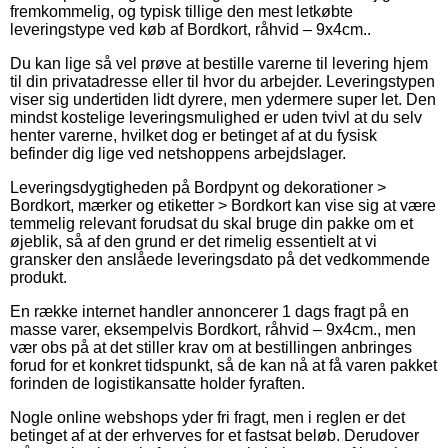
fremkommelig, og typisk tillige den mest letkøbte
leveringstype ved køb af Bordkort, råhvid – 9x4cm..
Du kan lige så vel prøve at bestille varerne til levering hjem
til din privatadresse eller til hvor du arbejder. Leveringstypen
viser sig undertiden lidt dyrere, men ydermere super let. Den
mindst kostelige leveringsmulighed er uden tvivl at du selv
henter varerne, hvilket dog er betinget af at du fysisk
befinder dig lige ved netshoppens arbejdslager.
Leveringsdygtigheden på Bordpynt og dekorationer >
Bordkort, mærker og etiketter > Bordkort kan vise sig at være
temmelig relevant forudsat du skal bruge din pakke om et
øjeblik, så af den grund er det rimelig essentielt at vi
gransker den anslåede leveringsdato på det vedkommende
produkt.
En række internet handler annoncerer 1 dags fragt på en
masse varer, eksempelvis Bordkort, råhvid – 9x4cm., men
vær obs på at det stiller krav om at bestillingen anbringes
forud for et konkret tidspunkt, så de kan nå at få varen pakket
forinden de logistikansatte holder fyraften.
Nogle online webshops yder fri fragt, men i reglen er det
betinget af at der erhverves for et fastsat beløb. Derudover