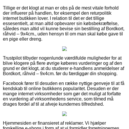
Tillige er det klogt at man er obs på de mest vitale forhold
der influerer på handlen, for eksempel den returpolitik
internet butikken lover. I relation til det er det tillige
essesentielt, at man altid opbevarer sin købsbekræftelse,
således man altid vil kunne bevise sin bestilling af Bordkort,
råhvid – 9x4cm., uden hensyn til om man skal købe gave til
en pige eller dreng.
Trustpilot tilbyder nogenlunde værdifulde muligheder for at
blive klogere på flere øvrige køberes vurderinger og af den
grund er det klogt, at du studerer e-handlens anmeldelser af
Bordkort, råhvid – 9x4cm. før du færdiggør din shopping.
Facebook fører til desuden en række nyttige genveje til at få
kendskab til online butikkens popularitet. Desuden er der
mange internet virksomheder som gør det muligt at forfatte
en vurdering af virksomhedens service, som tilmed må
drages fordel af til at afveje kundernes tilfredshed.
Hjemmesiden er finansieret af reklamer. Vi hjælper
forskellige e-shops i form af at vi formidler forretningernes