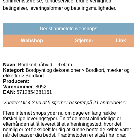
sortimentstørrelse, kundeservice, brugervenlighed,
betingelser, leveringsformer og betalingsmuligheder.
Bedst anmeldte webshops
Webshop
Stjerner
Link
Navn:
Bordkort, råhvid – 9x4cm.
Kategori:
Bordpynt og dekorationer > Bordkort, mærker og
etiketter > Bordkort
Producent:
Varenummer:
8052
EAN:
5712854381161
Vurderet til
4.3
ud af 5 stjerner baseret på
21
anmeldelser
Flere internet shops yder nu om dage en lang række
forskellige leveringstyper. En af de mest almindelige er
efterhånden at få leveret til et afhentningssted, hvor det
nemlig er ret fleksibelt for dig at kunne hente de købte varer
når det passer dig bedst. Fragtmetoden er altså i høj grad