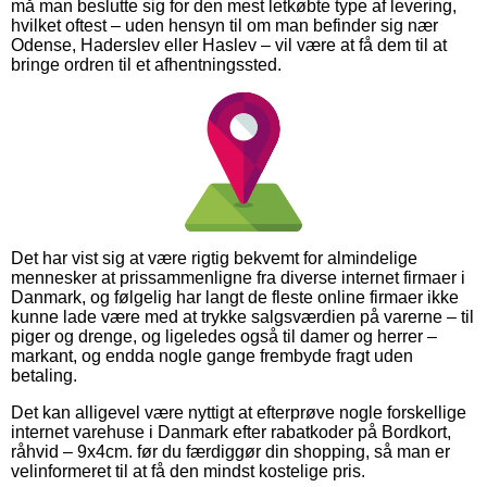
må man beslutte sig for den mest letkøbte type af levering,
hvilket oftest – uden hensyn til om man befinder sig nær
Odense, Haderslev eller Haslev – vil være at få dem til at
bringe ordren til et afhentningssted.
Det har vist sig at være rigtig bekvemt for almindelige
mennesker at prissammenligne fra diverse internet firmaer i
Danmark, og følgelig har langt de fleste online firmaer ikke
kunne lade være med at trykke salgsværdien på varerne – til
piger og drenge, og ligeledes også til damer og herrer –
markant, og endda nogle gange frembyde fragt uden
betaling.
Det kan alligevel være nyttigt at efterprøve nogle forskellige
internet varehuse i Danmark efter rabatkoder på Bordkort,
råhvid – 9x4cm. før du færdiggør din shopping, så man er
velinformeret til at få den mindst kostelige pris.